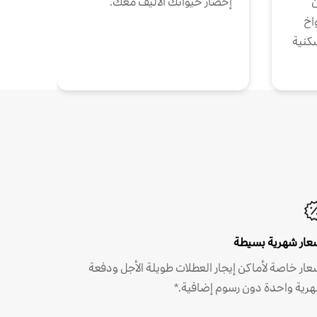
ن
إحضار حيوانك الأليف معك.
واخ
كنية
عار شهرية بسيطة
عار خاصة لأماكن إيجار العطلات طويلة الأجل ودفعة
رية واحدة دون رسوم إضافية.*