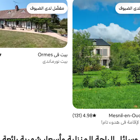
دى الضيوف
مفضّل لدى الضيوف
بيوت المفضّلة لدى الضيوف
مفضّل لدى الضيوف
بيت في Ormes
مت
بيت نورماندي
4.98 (131)
متوسط التقييم 4.98 من 5، 131 مراجعات
لإقامة في هدوء تام!
وسائل الراحة المنزلية وأسعار شهرية رائعة