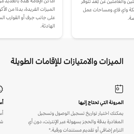
أماكن الإقامة هذه بالعديد م
ين والعاملين عن بُعد تتوفر
الميزات الفريدة، بدءًا من الأك
كة واي فاي ومساحات عمل
على جانب جرف أو القوارب الس
ة.
الهادئة.
الميزات والامتيازات للإقامات الطويلة
المرونة التي تحتاج إليها
أس
يمكنك اختيار تواريخ تسجيل الوصول وتسجيل
أس
المغادرة بدقة والحجز بسهولة عبر الإنترنت، دون أي
شه
التزام إضافي أو تقديم مستندات ورقية.*