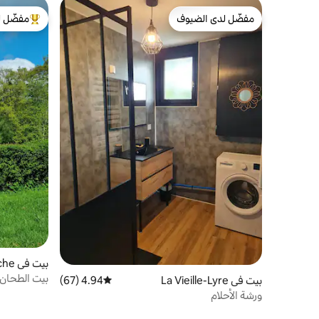
مفضّل لدى الضيوف
مفضّل ل
مفضّل لدى الضيوف
من أبرز ال
بيت في Mesnil-en-Ouche
بيت الطحان 
بيت في La Vieille-Lyre
4.94 (67)
متوسط التقييم 4.94 من 5، 67 مراجعات
ورشة الأحلام