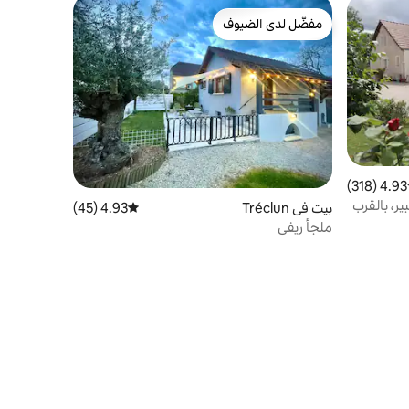
مفضّل لدى الضيوف
مفضّل لدى الضيوف
4.93 (318)
ط التقييم 4.93 من 5، 318 مراجعات
، بالقرب
بيت في Tréclun
4.93 (45)
متوسط التقييم 4.93 من 5، 45 مراجعات
ملجأ ريفي