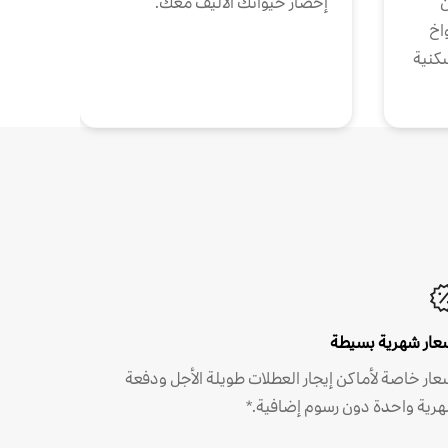
ن
إحضار حيوانك الأليف معك.
واخ
كنية
عار شهرية بسيطة
عار خاصة لأماكن إيجار العطلات طويلة الأجل ودفعة
رية واحدة دون رسوم إضافية.*