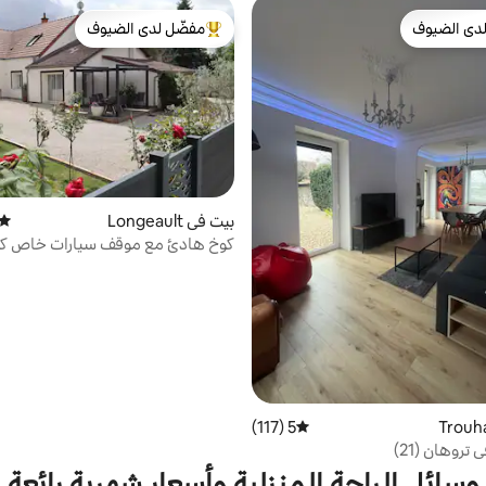
دى الضيوف
مفضّل لدى الضيوف
بيوت المفضّلة لدى الضيوف
من أبرز البيوت المفضّلة لدى الضيوف
بيت في Longeault
متوس
كوخ هادئ مع موقف سيارات خاص كبير
من ديجون
5 (117)
متوسط التقييم 5 من 5، 117 مراجعات
تروهان (21)
وسائل الراحة المنزلية وأسعار شهرية رائعة