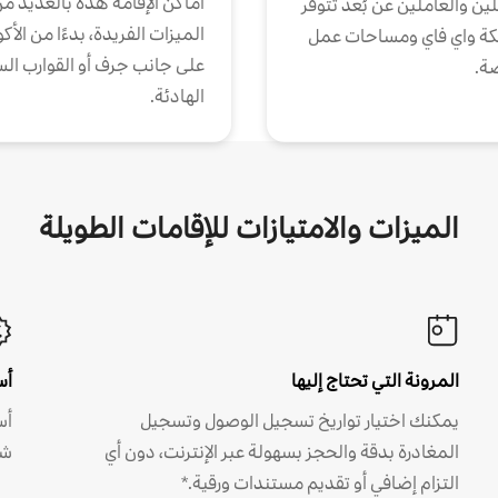
أماكن الإقامة هذه بالعديد م
ين والعاملين عن بُعد تتوفر
الميزات الفريدة، بدءًا من الأك
كة واي فاي ومساحات عمل
على جانب جرف أو القوارب الس
ة.
الهادئة.
الميزات والامتيازات للإقامات الطويلة
المرونة التي تحتاج إليها
أس
يمكنك اختيار تواريخ تسجيل الوصول وتسجيل
أس
المغادرة بدقة والحجز بسهولة عبر الإنترنت، دون أي
شه
التزام إضافي أو تقديم مستندات ورقية.*