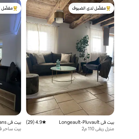
مفضّل لدى الضيوف
مفضّل ل
من أبرز البيوت المفضّلة لدى الضيوف
من أبرز ال
بيت في Longeault-Pluvault
4.9 (29)
متوسط التقييم 4.9 من 5، 29 مراجعات
بيت في Trouhans
منزل ريفي 110 م2
بيت ساحر في 