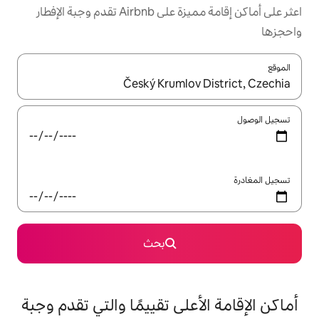
اعثر على أماكن إقامة مميزة على Airbnb تقدم وجبة الإفطار
ل باستخدام السهمين لأعلى ولأسفل أو استكشف عن طريق اللمس أو السحب.
بحث
على تقييمًا والتي تقدم وجبة