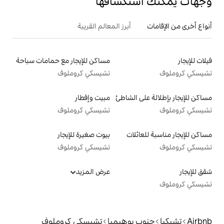
تكشافها
أبرز المعالم القريبة
مساكن للإيجار مع حمامات سباحة
تشيسكي كروملوف
الشاطئ
مبيت وإفطار
تشيسكي كروملوف
لات
بيوت صغيرة للإيجار
تشيسكي كروملوف
عرض المزيد
بوهيميا
تشيسكي كروملوف