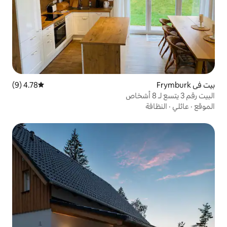
4.78 (9)
متوسط التقييم 4.78 من 5، 9 مراجعات