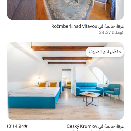
4.94 (31)
متوسط التقييم 4.94 من 5، 31 مراجعات