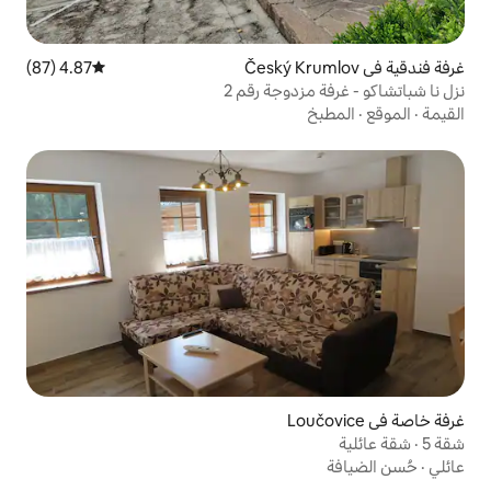
4.87 (87)
متوسط التقييم 4.87 من 5، 87 مراجعات
وجة رقم 2