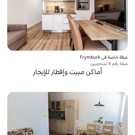
يت وإفطار للإيجار