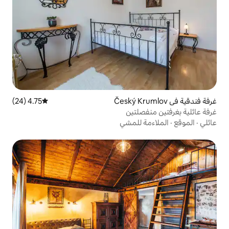
4.75 (24)
متوسط التقييم 4.75 من 5، 24 مراجعات
لتين
للمشي