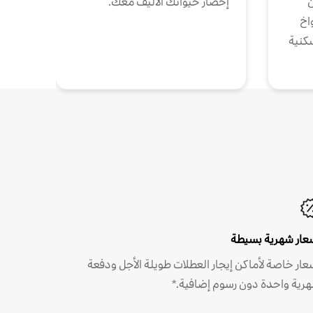
ن
إحضار حيوانك الأليف معك.
واخ
كنية
عار شهرية بسيطة
عار خاصة لأماكن إيجار العطلات طويلة الأجل ودفعة
رية واحدة دون رسوم إضافية.*