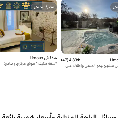
ّز
مضيف متميّز
ّز
مضيف متميّز
شقة في Limoux
4.83 (47)
متوسط التقييم 4.83 من 5، 47 مراجعات
*شقة مكيفة* موقع مركزي وهادئ
 منتجع ليمو الصحي وإطلالة على
وسائل الراحة المنزلية وأسعار شهرية رائعة