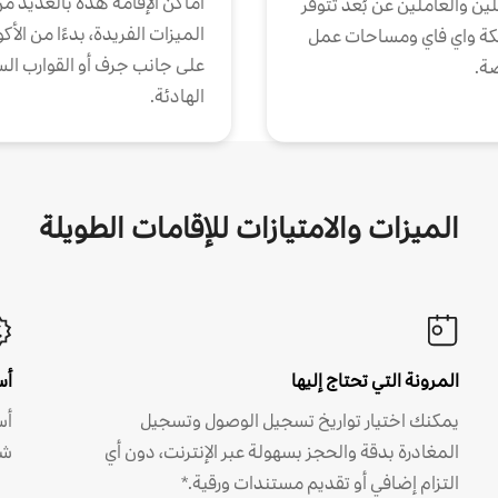
أماكن الإقامة هذه بالعديد م
ين والعاملين عن بُعد تتوفر
الميزات الفريدة، بدءًا من الأك
كة واي فاي ومساحات عمل
على جانب جرف أو القوارب الس
ة.
الهادئة.
الميزات والامتيازات للإقامات الطويلة
المرونة التي تحتاج إليها
أس
يمكنك اختيار تواريخ تسجيل الوصول وتسجيل
أس
المغادرة بدقة والحجز بسهولة عبر الإنترنت، دون أي
شه
التزام إضافي أو تقديم مستندات ورقية.*