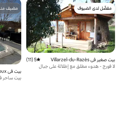
مفضّل لدى الضيوف
مضيف متمي
مفضّل لدى الضيوف
مضيف متمي
بيت صغير في Villarzel-du-Razès
5 (11)
متوسط التقييم 5 من 5، 11 مراجعات
لا فورج - هدوء مطلق مع إطلالة على جبال
بيت في Limoux
البيرينيه
بيت ساحر في
الطبيعة