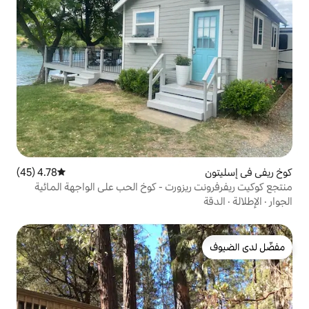
4.78 (45)
متوسط التقييم 4.78 من 5، 45 مراجعات
زورت - كوخ الحب على الواجهة المائية