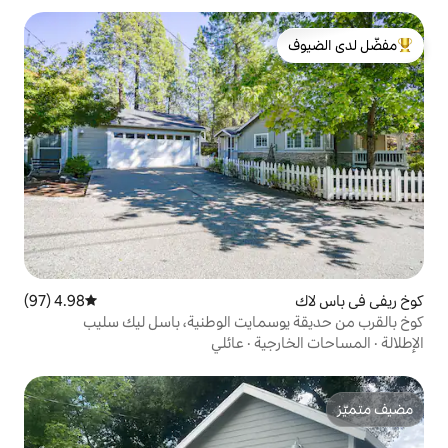
لدى الضيوف
4.98 (97)
متوسط التقييم 4.98 من 5، 97 مراجعات
مايت الوطنية، باسل ليك سليب
ية
·
عائلي