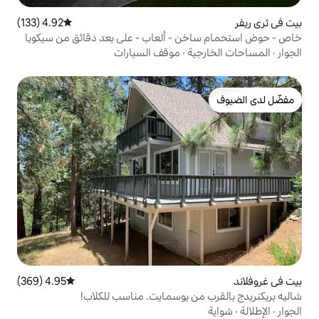
4.92 (133)
متوسط التقييم 4.92 من 5، 133 مراجعات
 - ألعاب - على بعد دقائق من سيكويا
ة
·
موقف السيارات
4.95 (369)
متوسط التقييم 4.95 من 5، 369 مراجعات
ن يوسمايت. مناسب للكلاب!