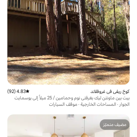
4.83 (92)
متوسط التقييم 4.83 من 5، 92 مراجعات
ن / 25 ميلاً إلى يوسمايت
ة
·
موقف السيارات