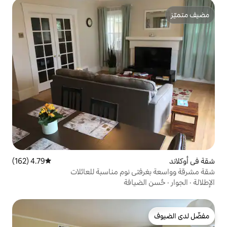
4.79 (162)
متوسط التقييم 4.79 من 5، 162 مراجعات
 نوم مناسبة للعائلات
يافة