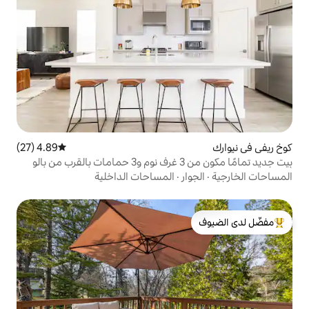
4.89 (27)
متوسط التقييم 4.89 من 5، 27 مراجعات
بيت جديد تمامًا مكون من 3 غرف نوم و3 حمامات بالقرب من بالو
ر
·
المساحات الداخلية
لدى الضيوف