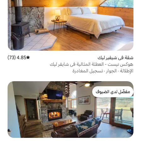
4.85 (73)
متوسط التقييم 4.85 من 5، 73 مراجعات
الية في شايفر ليك
مغادرة