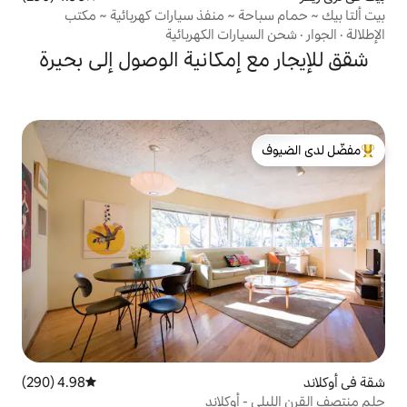
ة ~ منفذ سيارات كهربائية ~ مكتب
رات الكهربائية
إمكانية الوصول إلى بحيرة
لدى الضيوف
4.98 (290)
متوسط التقييم 4.98 من 5، 290 مراجعات
أوكلاند