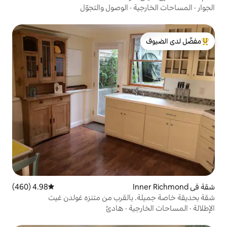
ة
·
الوصول والتجوّل
لدى الضيوف
4.98 (460)
متوسط التقييم 4.98 من 5، 460 مراجعات
بالقرب من متنزه غولدن غيت
ية
·
هادئ