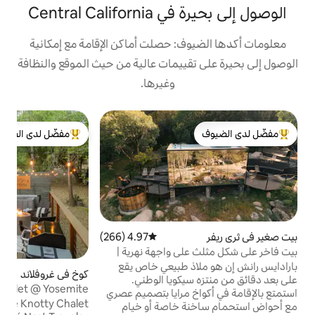
Central Ca
ف: حصلت أماكن الإقامة مع إمكانية
قييمات عالية من حيث الموقع والنظافة
وغيرها.
تا
مفضّل لدى الضيوف
د
لدى الضيوف
من أبرز البيوت المفضّلة لدى الضيوف
م
ب
ب
ا
ه
ا
ع
ل
4.97 (266)
متوسط التقييم 4.97 من 5، 266 مراجعات
لى واجهة نهرية |
ا
ذ طبيعي خاص يقع
كوخ في غروفلاند
5.0 (101)
متوسط التقييم 5.0 من 5، 101 مراجعا
د
يكويا الوطني.
The Knotty Chalet @ Yosemite
أو
 مرايا بتصميم عصري
The Knotty Chalet، الذي تم عرضه في مجلة
 خاصة أو خيام