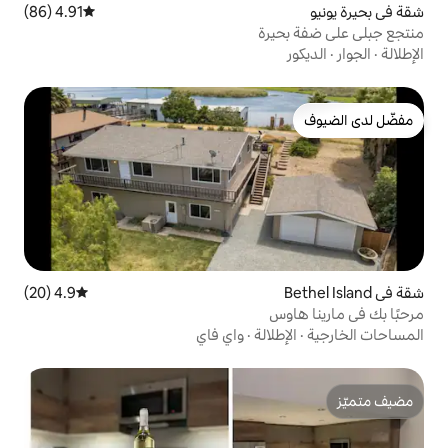
4.91 (86)
متوسط التقييم 4.91 من 5، 86 مراجعات
رة
4.9 (20)
متوسط التقييم 4.9 من 5، 20 مراجعات
الة
·
واي فاي