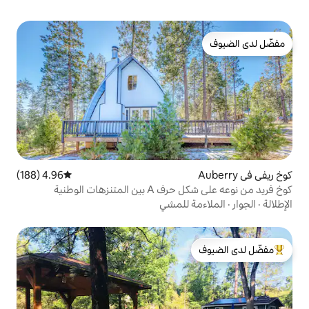
4.96 (188)
متوسط التقييم 4.96 من 5، 188 مراجعات
زهات الوطنية
للمشي
لدى الضيوف