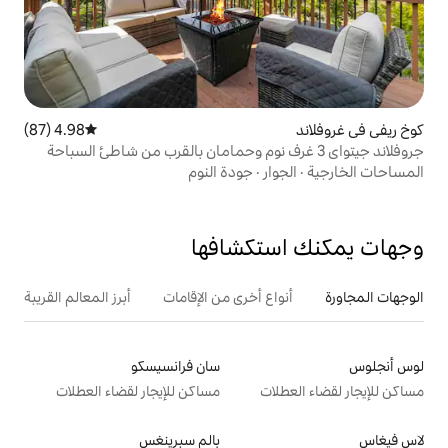
4.98 (87)
متوسط التقييم 4.98 من 5، 87 مراجعات
ر
·
جودة النوم
تكشافها
ع أخرى من الإقامات
أبرز المعالم القريبة
أنشطة
سان فرانسيسكو
ت
مساكن للإيجار لقضاء العطلات
بالم سبرينغس