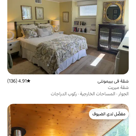
4.91 (136)
متوسط التقييم 4.91 من 5، 136 مراجعات
ة
·
ركوب الدراجات