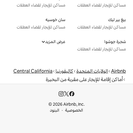
ت
مساكن للإيجار لقضاء العطلات
سان خوسيه
ت
مساكن للإيجار لقضاء العطلات
عرض المزيد
ت
دة
كاليفورنيا
Central California
ى مقربة من البحيرة
© 2026 Airbnb, I
خصوصية
البنود