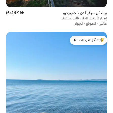
جيو
4.91 (64)
متوسط التقييم 4.91 من 5، 64 مراجعات
فيتا
لدى الضيوف