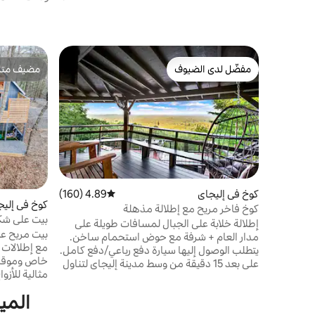
مفضّل لدى الضيوف
مضيف متمي
مفضّل لدى الضيوف
مضيف متمي
كوخ في إليجاي
4.89 (160)
متوسط التقييم 4.89 من 5، 160 مراجعات
كوخ في إليج
كوخ فاخر مريح مع إطلالة مذهلة
بيت على شك
إطلالة خلابة على الجبال لمسافات طويلة على
موقد نار خار
مدار العام + شرفة مع حوض استحمام ساخن.
مع إطلالات
يتطلب الوصول إليها سيارة دفع رباعي/دفع كامل.
خاص وموقد ن
على بعد 15 دقيقة من وسط مدينة إليجاي لتناول
مثالية للأزو
الطعام والتسوق الفريد، وبحيرة كارترز ونهر
كارتيكاي المشهورين بصيد الأسماك وركوب
المي
استحمام سا
القوارب والتجديف بالكاياك والتزلج على الإطارات.
النار سطح م