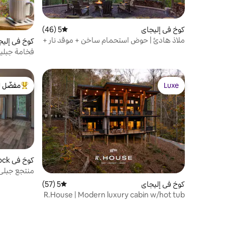
كوخ في إليجاي
5 (46)
متوسط التقييم 5 من 5، 46 مراجعات
ملاذ هادئ | حوض استحمام ساخن + موقد نار +
كوخ في إليج
إطلالات
فخامة جبلي
وأرجوحة شب
Luxe
مفضّل ل
Luxe
من أبرز ال
كوخ في Talking Rock
منتجع جبلي 
كوخ في إليجاي
5 (57)
متوسط التقييم 5 من 5، 57 مراجعات
R.House | Modern luxury cabin w/hot tub
on river