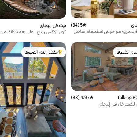
اي
5 (34)
متوسط التقييم 5 من 5، 34 مراجعات
بيت في إليجاي
ة عصرية مع حوض استحمام ساخن
كوبر فوكس ريدج | على بعد دقائق من ب
كية وشواء
دى الضيوف
مفضّل لدى الضيوف
بيوت المفضّلة لدى الضيوف
من أبرز البيوت المفضّلة لدى الضيوف
4.97 (88)
متوسط التقييم 4.97 من 5، 88 مراجعات
للاسترخاء في إليجاي