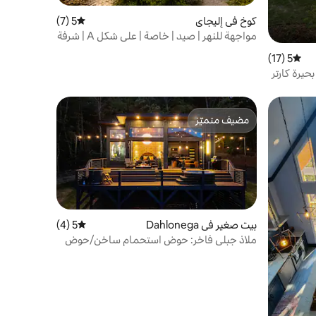
كوخ في إليجاي
5 (7)
متوسط التقييم 5 من 5، 7 مراجعات
مواجهة للنهر | صيد | خاصة | على شكل A | شرفة
5 (17)
متوسط التقييم 5 من 5، 17 مراجعات
حيرة كارتر
مضيف متميّز
مضيف متميّز
بيت صغير في Dahlonega
5 (4)
متوسط التقييم 5 من 5، 4 مراجعات
ملاذ جبلي فاخر: حوض استحمام ساخن/حوض
مائي بارد/طاولة نار