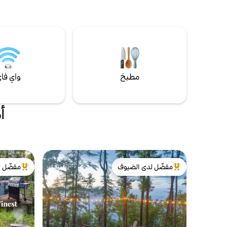
مسارات التنزه على الأقدام (نقطة بداية مسار
الطلق أراجي
الأبلاش) والشلالات القريبة. سرير بحجم متوسط
بسرير كينج
في الغرفة الرئيسية، ويسمح بضيوف اثنين كحد
الكهربائية
أقصى، وكلب واحد يصل وزنه إلى 50 رطلاً مقابل
سريع سرير 
50 دولارًا للإقامة. يجب تقديم رخصة القيادة
واحد إلى ش
ونموذج التحقق على panoramicparadise dot
موسمي
com لتأكيد الحجز.
مطبخ
واي فا
أ
مفضّل لدى الضيوف
مفضّل ل
من أبرز البيوت المفضّلة لدى الضيوف
من أبرز ال