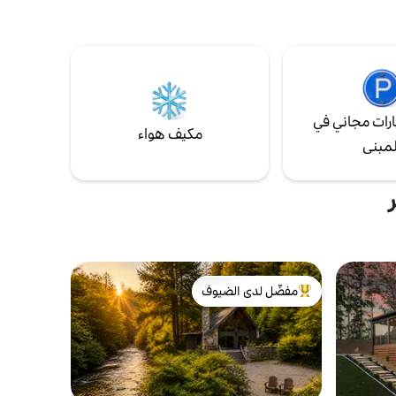
واسترخ مع وسائل الراحة المصممة للراحة: *
لخيول في
ساونا برميل * الغطس البارد * حوض استحمام
أرضنا، ومسار تمبلينغ ووترز على بعد 5 دقائق،
ساخن * موقد نار * سريران بحجم كينج * أردية
سبا * حصائر اليوغا وسطح التأمل * إمكانية
الوصول إلى الخور والبحيرة * مدفأة داخلية *
قوارب الكاياك + قوارب التجديف
رات مجاني في
مكيف هواء
لمبنى
مفضّل لدى الضيوف
من أبرز البيوت المفضّلة لدى الضيوف