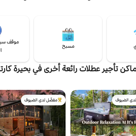
بسرير بحجم كوين. كورنهول وحذوات ا
ح شبكية، كورنهول + سهام شقة علوية
 مع شرفة خاصة شاحن المركبات
وإليجاي على بعد 15 دقيقة.
 مساحة مخصصة للعمل + واي فاي
أطفال متنقل + كرسي مرتفع ميل
اطئ هاريس برانش - شاطئ عائلي
موقف سيا
ي
مسبح
ا
ماكن تأجير عطلات رائعة أخرى في بحيرة كارتر
دى الضيوف
مفضّل لدى الضيوف
بيوت المفضّلة لدى الضيوف
من أبرز البيوت المفضّلة لدى الضيوف