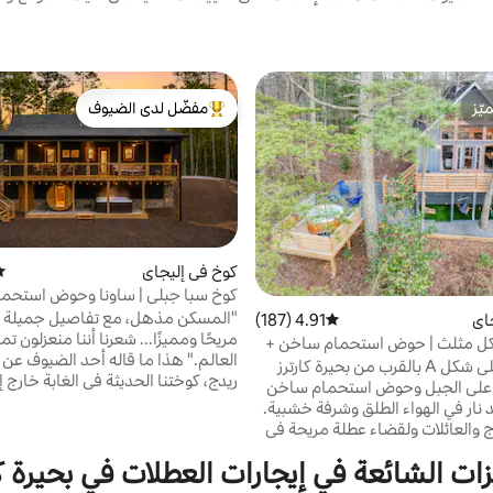
ّز
مفضّل لدى الضيوف
ّز
من أبرز البيوت المفضّلة لدى الضيوف
كوخ في إليجاي
مت
كوخ سبا جبلي | ساونا وحوض استحم
وموقد نار خارجي
"المسكن مذهل، مع تفاصيل جميلة ج
اي
4.91 (187)
متوسط التقييم 4.91 من 5، 187 مراجعات
مريحًا ومميزًا... شعرنا أننا منعزلون تم
ل مثلث | حوض استحمام ساخن +
العالم." هذا ما قاله أحد الضيوف عن
جي | بحيرة كارتر
بيت مريح على شكل A بالقرب من بحيرة كارترز
ريدج، كوختنا الحديثة في الغابة خارج إ
 على الجبل وحوض استحمام ساخن
صباحك على سرير أرجوحة الشرفة لدينا
ار في الهواء الطلق وشرفة خشبية.
والأمسيات على سطح السبا لدينا، ودف
اج والعائلات ولقضاء عطلة مريحة في
وحمام الاستحمام الساخن البخاري، وح
شمال جورجيا. لماذا يحبها الضيوف حوض
المتوهجة تحت الأضواء المتسلسلة. ي
زات الشائعة في إيجارات العطلات في بحيرة كا
خن خاص إطلالات على الجبل موقد
أشخاص: غرفتان بسريرين بحجم كينغ 
ع منطقة لتناول الطعام في الهواء