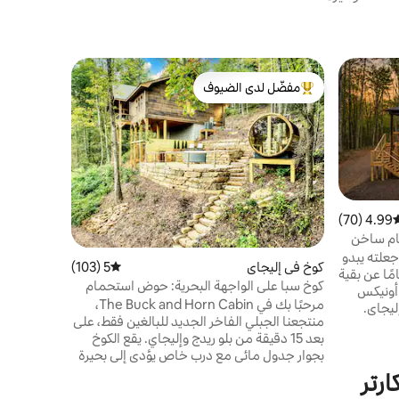
كوخ في إلي
مفضّل لدى الضيوف
مفضّل 
بحيرة كارتر
من أبرز البيوت المفضّلة لدى الضيوف
من أبرز ا
استحمام سا
هذا الكوخ ا
منحدر القو
سفلي مع حفر
وألعاب الور
4.99 (70)
وسط التقييم 4.99 من 5، 70 مراجعات
للأطفال مع 
ام ساخن
علته يبدو
كوخ في إليجاي
5 (103)
متوسط التقييم 5 من 5، 103 مراجعات
امًا عن بقية
كوخ سبا على الواجهة البحرية: حوض استحمام
 أونيكس
واسترخ وا
ساخن، حوض غطس بارد، ساونا
مرحبًا بك في The Buck and Horn Cabin،
ليجاي.
منتجعنا الجبلي الفاخر الجديد للبالغين فقط، على
؛
بعد 15 دقيقة من بلو ريدج وإليجاي. يقع الكوخ
ء الساونا،
بجوار جدول مائي مع درب خاص يؤدي إلى بحيرة
فرة النار
هادئة، وهو مصمم للعافية والرومانسية
تسع لستة
رتر
والاسترخاء. استمتع بالمناظر الجبلية البانورامية
وغرفة