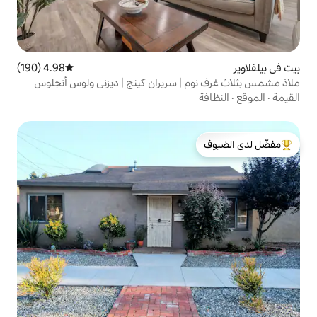
4.98 (190)
متوسط التقييم 4.98 من 5، 190 مراجعات
| سريران كينج | ديزني ولوس أنجلوس
لدى الضيوف