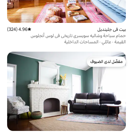
4.96 (324)
متوسط التقييم 4.96 من 5، 324 مراجعات
ري تاريخي في لوس أنجلوس
الداخلية