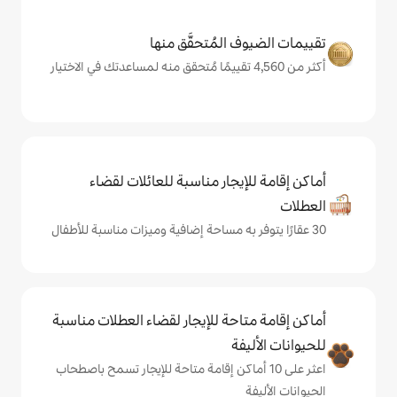
المُتحقَّق منها
يجار مناسبة للعائلات لقضاء
حة للإيجار لقضاء العطلات مناسبة
ة
ى 10 أماكن إقامة متاحة للإيجار تسمح باصطحاب