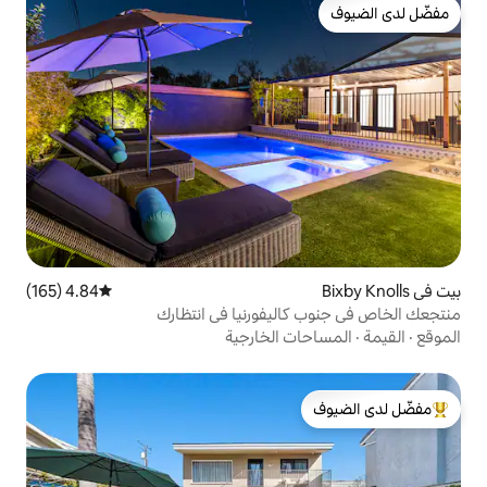
4.84 (165)
متوسط التقييم 4.84 من 5، 165 مراجعات
ليفورنيا في انتظارك
 الخارجية
لدى الضيوف