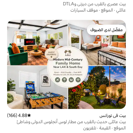
DTL
ارات
4.88 (166)
متوسط التقييم 4.88 من 5، 166 مراجعات
من مطار لوس أنجلوس الدولي وشاطئ