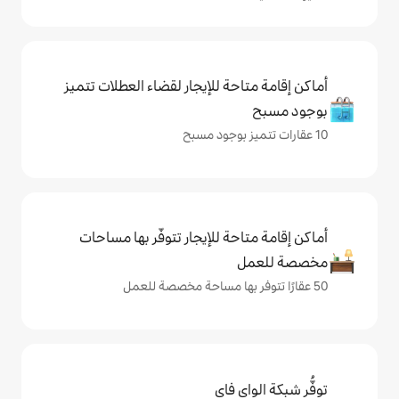
حة للإيجار لقضاء العطلات تتميز
حة للإيجار تتوفّر بها مساحات
ي فاي