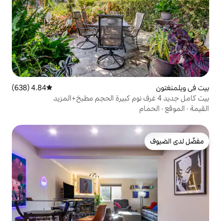
4.84 (638)
متوسط التقييم 4.84 من 5، 638 مراجعات