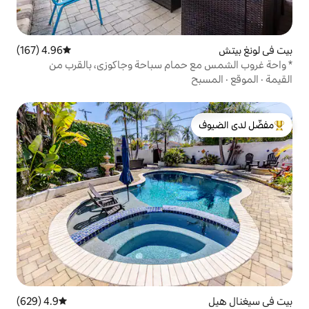
4.96 (167)
متوسط التقييم 4.96 من 5، 167 مراجعات
مام سباحة وجاكوزي، بالقرب من
لدى الضيوف
4.9 (629)
متوسط التقييم 4.9 من 5، 629 مراجعات