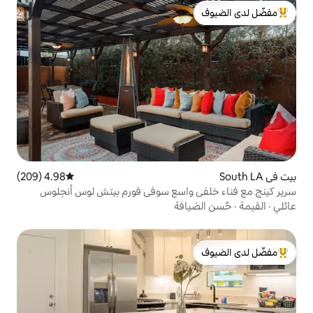
لدى الضيوف
4.98 (209)
متوسط التقييم 4.98 من 5، 209 مراجعات
 واسع سوفي فورم بيتش لوس أنجلوس
افة
لدى الضيوف