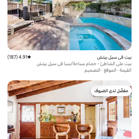
4.91 (187)
متوسط التقييم 4.91 من 5، 187 مراجعات
سباحة/سبا في سيل بيتش