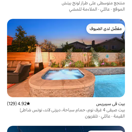
لونج بيتش
للمشي
4.92 (129)
متوسط التقييم 4.92 من 5، 129 مراجعات