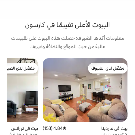
لى تقييمًا في كارسون
ف: حصلت هذه البيوت على تقييمات
 الموقع والنظافة وغيرها.
ب
مفضّل لدى الضيوف
ب
مفضّل لدى الضيوف
أ
ا
ي
د
خ
ا
ا
و
4.84 (153)
متوسط التقييم 4.84 من 5، 153 مراجعات
بيت في تورانس
4.86 (358)
متوسط التقييم 4.86 من 5، 358 مراجعات
ب
جوهرة مخفية في الخليج الجنوبي.
ف