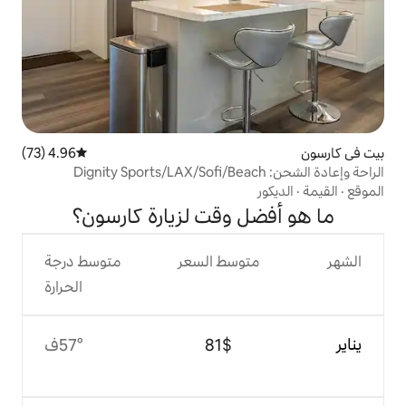
4.96 (73)
متوسط التقييم 4.96 من 5، 73 مراجعات
 وقت لزيارة كارسون؟
وسط السعر
متوسط درجة
الحرارة
$‏81
57°ف