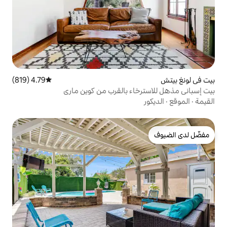
4.79 (819)
متوسط التقييم 4.79 من 5، 819 مراجعات
اء بالقرب من كوين ماري