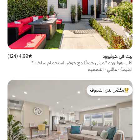
4.99 (124)
متوسط التقييم 4.99 من 5، 124 مراجعات
ًا مع حوض استحمام ساخن *
لدى الضيوف