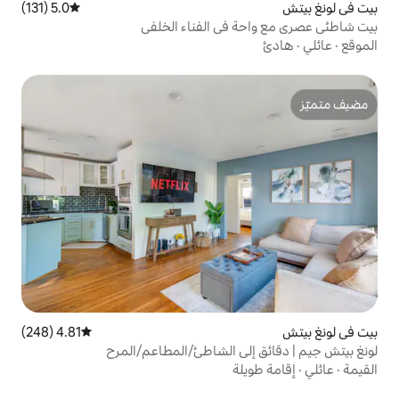
5.0 (131)
متوسط التقييم 5.0 من 5، 131 مراجعات
في الفناء الخلفي
4.81 (248)
متوسط التقييم 4.81 من 5، 248 مراجعات
لى الشاطئ/المطاعم/المرح
ة