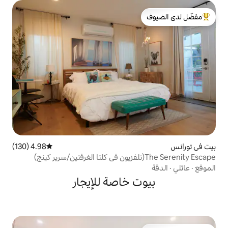
لدى الضيوف
4.98 (130)
متوسط التقييم 4.98 من 5، 130 مراجعات
 خاصة للإيجار