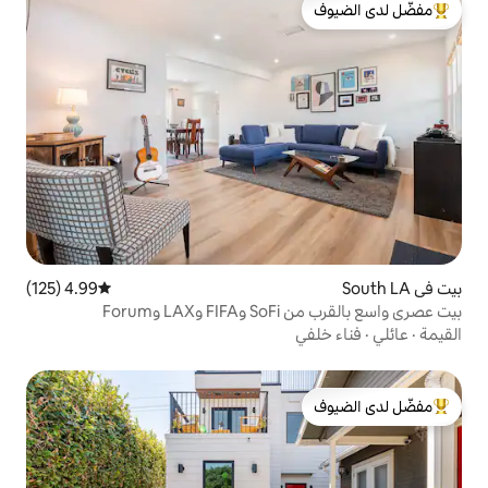
لدى الضيوف
4.99 (125)
متوسط التقييم 4.99 من 5، 125 مراجعات
Foru
لدى الضيوف