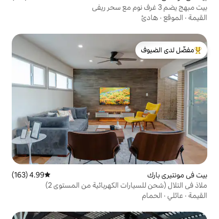
لدى الضيوف
4.99 (163)
متوسط التقييم 4.99 من 5، 163 مراجعات
ات الكهربائية من المستوى 2)