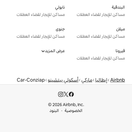
نابولي
ت
مساكن للإيجار لقضاء العطلات
جنوى
ت
مساكن للإيجار لقضاء العطلات
عرض المزيد
ت
أسكولي بيتشينو
Car-Conziap
© 2026 Airbnb, I
خصوصية
البنود