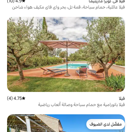
4.9 (10)
متوسط التقييم 4.9 من 5، 10 مراجعات
 قمة تل، بحر واي فاي مكيف هواء شاحن
4.75 (4)
متوسط التقييم 4.75 من 5، 4 مراجعات
احة وصالة ألعاب رياضية