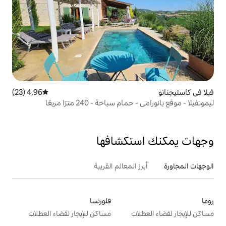
4.96 (23)
متوسط التقييم 4.96 من 5، 23 مراجعات
احة - 240 مترًا مربعًا
تكشافها
 المعالم القريبة
فلورنسا
ت
مساكن للإيجار لقضاء العطلات