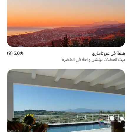
5.0 (9)
متوسط التقييم 5.0 من 5، 9 مراجعات
في الخضرة