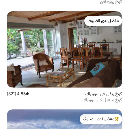
4.85 (321)
متوسط التقييم 4.85 من 5، 321 مراجعات
لدى الضيوف