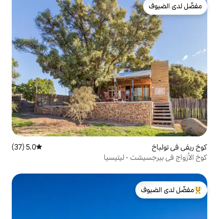
5.0 (37)
متوسط التقييم 5.0 من 5، 37 مراجعات
- ليتيسيا
لدى الضيوف