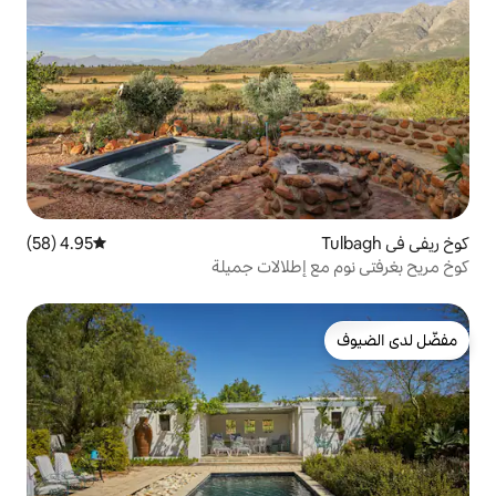
4.95 (58)
متوسط التقييم 4.95 من 5، 58 مراجعات
طلالات جميلة