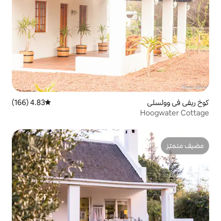
4.83 (166)
متوسط التقييم 4.83 من 5، 166 مراجعات