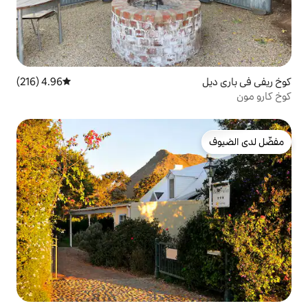
4.96 (216)
متوسط التقييم 4.96 من 5، 216 مراجعات