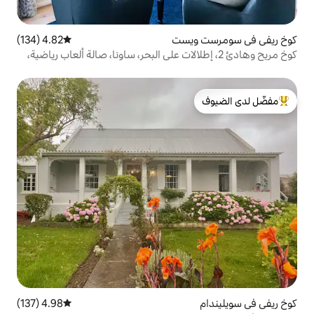
يست
4.82 (134)
متوسط التقييم 4.82 من 5، 134 مراجعات
وهادئ 2، إطلالات على البحر، ساونا، صالة ألعاب رياضية،
لدى الضيوف
4.98 (137)
متوسط التقييم 4.98 من 5، 137 مراجعات