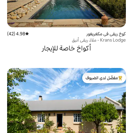
4.98 (42)
متوسط التقييم 4.98 من 5، 42 مراجعات
خ خاصة للإيجار
لدى الضيوف