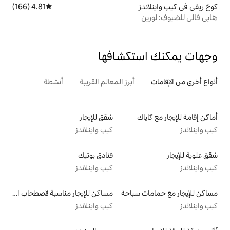
4.81 (166)
متوسط التقييم 4.81 من 5، 166 مراجعات
تكشافها
أبرز المعالم القريبة
أنشطة
شقق للإيجار
كيب واينلاندز
فنادق بوتيك
كيب واينلاندز
سباحة
مساكن للإيجار مناسبة لاصطحاب الحيوانات الأليفة
كيب واينلاندز