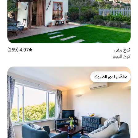
4.97 (269)
متوسط التقييم 4.97 من 5، 269 مراجعات