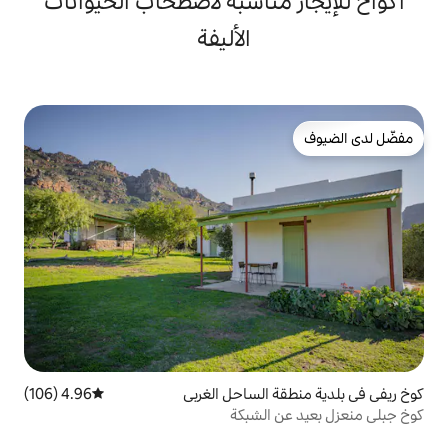
مناسبة لاصطحاب الحيوانات
الأليفة
الساحل الغربي
4.96 (106)
متوسط التقييم 4.96 من 5، 106 مراجعات
الشبكة