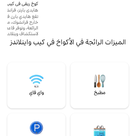
كوخ ريفي في كيب واينلاندز
4.99 (168)
متوسط التقييم 4.99 من 5، 168 مراجعات
اص تمامًا - إقامة
هايدي بارنز، فرانشخوك
طلب استقبال الهاتف
تقع هايدي بارن في حيازة صغيرة على بعد 5 كم
يرًا على الأقدام؛ لا يوجد
خارج فرانشوك، مقابل لا موت وين استيت
الرائعة، وتوفر قاعدة مثالية للتموين الذاتي
لاستكشاف وينلاندز. تعد حفرة النار ومنطقة تناول
الطعام في الهواء الطلق وحمام السباحة الكبير
ي الأكواخ في كيب واينلاندز
(المشترك مع كوخ آخر) مثالية للاسترخاء في
الصيف بينما توفر المدفأة الداخلية التي تعمل
بحرق الخشب والأرضيات الخشبية في جميع
الأنحاء ملاذًا شتويًا مريحًا. تعمل الحظيرة على
الطاقة الرئيسية مع دعم الطاقة الشمسية لتفريغ
الحمولة.
واي فاي