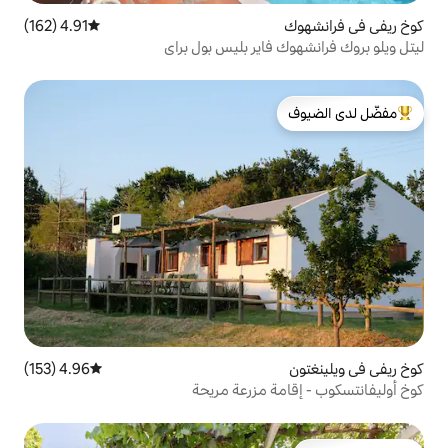
4.91 (162)
متوسط التقييم 4.91 من 5، 162 مراجعات
اير بليس بول براي
لدى الضيوف
4.96 (153)
متوسط التقييم 4.96 من 5، 153 مراجعات
 مزرعة مريحة