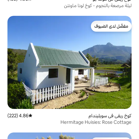
ونا ماونتن
4.86 (222)
متوسط التقييم 4.86 من 5، 222 مراجعات
Hermitage 