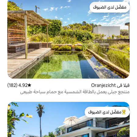
4.92 (182)
متوسط التقييم 4.92 من 5، 182 مراجعات
ة الشمسية مع حمام سباحة طبيعي
لدى الضيوف