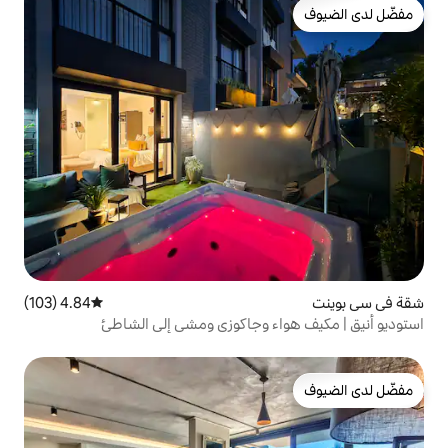
4.84 (103)
متوسط التقييم 4.84 من 5، 103 مراجعات
ء وجاكوزي ومشي إلى الشاطئ