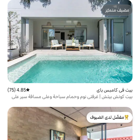
4.85 (75)
متوسط التقييم 4.85 من 5، 75 مراجعات
نوم وحمام سباحة وعلى مسافة سير على
لدى الضيوف