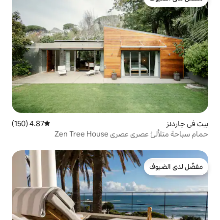
4.87 (150)
متوسط التقييم 4.87 من 5، 150 مراجعات
Zen Tree H