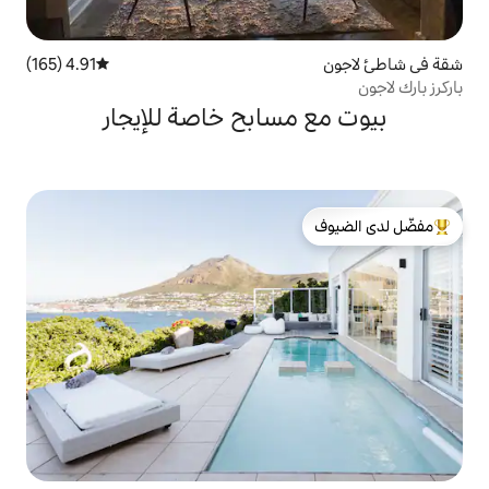
4.91 (165)
متوسط التقييم 4.91 من 5، 165 مراجعات
سابح خاصة للإيجار
لدى الضيوف