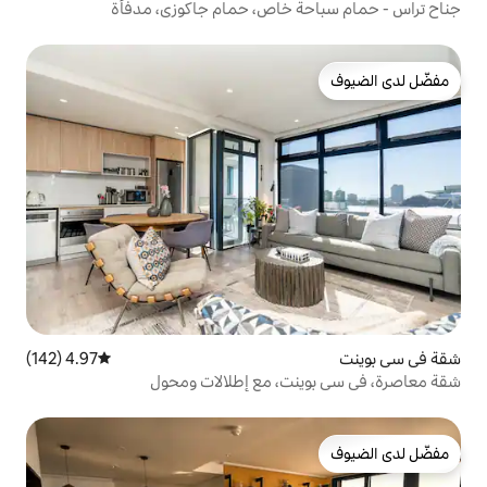
 خاص، حمام جاكوزي، مدفأة
4.97 (142)
متوسط التقييم 4.97 من 5، 142 مراجعات
ت، مع إطلالات ومحول