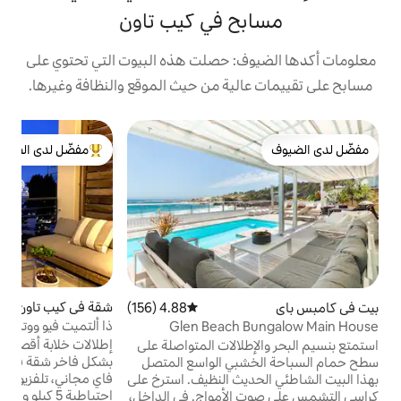
 في كيب تاون
: حصلت هذه البيوت التي تحتوي على
ية من حيث الموقع والنظافة وغيرها.
ش
مفضّل لدى الضيوف
ب
من أبرز البيوت المفضّلة لدى الضيوف
ت
ا
ا
ب
و
ب
س
شقة في كيب تاون مركز المدينة
5 (143)
متوسط التقييم 5 من 5، 143 مر
4.88 (156)
متوسط التقييم 4.88 من 5، 156 مراجعات
و
ذا ألتميت فيو ووترفرونت مارينا G204
Glen Beach
ا
إطلالات خلابة أقصى درجات الأمان مفروشة
الات المتواصلة على
ع
بشكل فاخر شقة فسيحة للغاية مع شرفة واي
ي الواسع المتصل
ل
فاي مجاني، تلفزيون ذكي عاكس/بطارية
ث النظيف. استرخ على
احتياطية 5 كيلو واط في الساعة لتفريغ الحمولة
لأمواج. في الداخل،