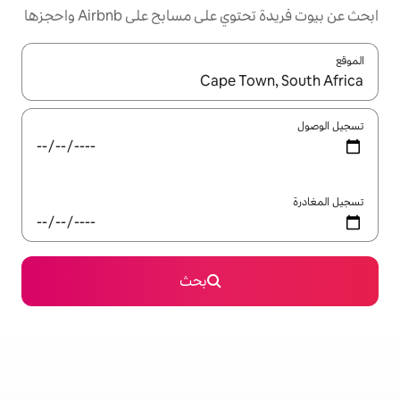
مسابح على Airbnb واحجزها
ل باستخدام السهمين لأعلى ولأسفل أو استكشف عن طريق اللمس أو السحب.
بحث