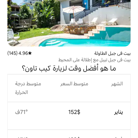
4.96 (145)
متوسط التقييم 4.96 من 5، 145 مراجعات
ة على المحيط
وقت لزيارة كيب تاون؟
وسط السعر
متوسط درجة
الحرارة
$‏152
71°ف