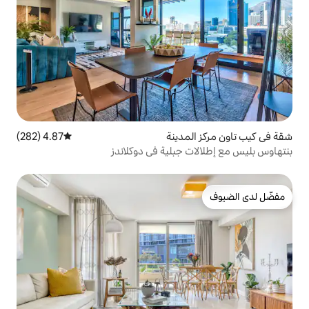
دينة
4.87 (282)
متوسط التقييم 4.87 من 5، 282 مراجعات
جبلية في دوكلاندز