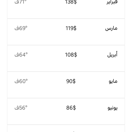
$‏138
71°ف
$‏119
69°ف
$‏108
64°ف
$‏90
60°ف
$‏86
56°ف