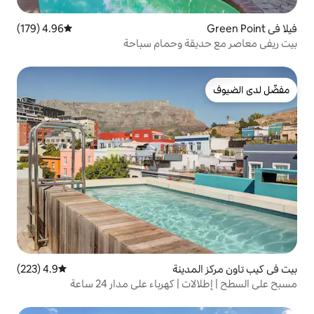
4.96 (179)
متوسط التقييم 4.96 من 5، 179 مراجعات
ة وحمام سباحة
دينة
4.9 (223)
متوسط التقييم 4.9 من 5، 223 مراجعات
رباء على مدار 24 ساعة