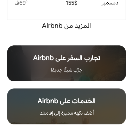
$‏155
69°ف
 من Airbnb
ر على Airbnb
رِّب شيئًا جديدًا
على Airbnb
هة مميزة إلى إقامتك