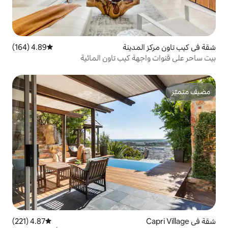
دينة
4.89 (164)
متوسط التقييم 4.89 من 5، 164 مراجعات
 كيب تاون المائية
4.87 (221)
متوسط التقييم 4.87 من 5، 221 مراجعات