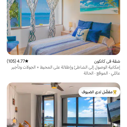
4.77 (105)
متوسط التقييم 4.77 من 5، 105 مراجعات
 وإطلالة على المحيط + الجولات وتأجير
لدى الضيوف