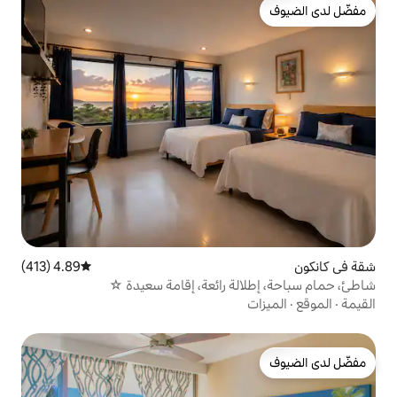
4.89 (413)
متوسط التقييم 4.89 من 5، 413 مراجعات
ة رائعة، إقامة سعيدة ☆