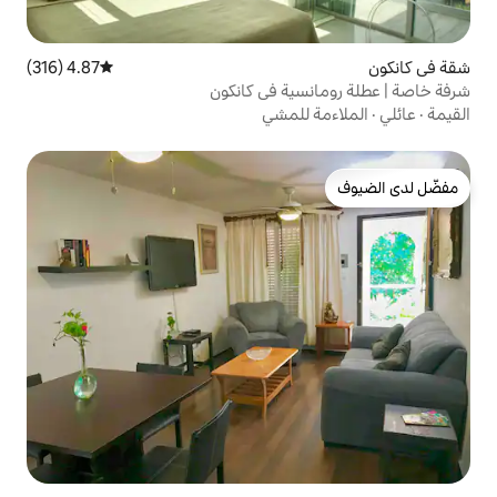
4.87 (316)
متوسط التقييم 4.87 من 5، 316 مراجعات
ية في كانكون
للمشي