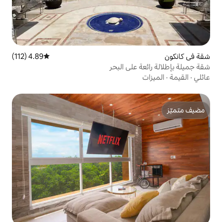
4.89 (112)
متوسط التقييم 4.89 من 5، 112 مراجعات
لى البحر