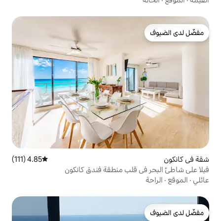
4.85 (111)
متوسط التقييم 4.85 من 5، 111 مراجعات
قلب منطقة فندق كانكون