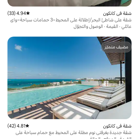
4.94 (33)
متوسط التقييم 4.94 من 5، 33 مراجعات
شقة على شاطئ البحر/إطلالة على المحيط~3 حمامات سباحة~واي
تجوّل
4.81 (42)
متوسط التقييم 4.81 من 5، 42 مراجعات
طلة على المحيط مع حمام سباحة على