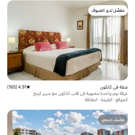
4.91 (165)
متوسط التقييم 4.91 من 5، 165 مراجعات
 قلب كانكون مع سرير كينج