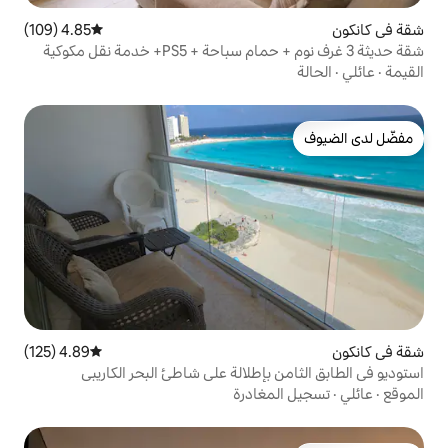
4.85 (109)
متوسط التقييم 4.85 من 5، 109 مراجعات
شقة حديثة 3 غرف نوم + حمام سباحة + PS5+ خدمة نقل مكوكية
4.89 (125)
متوسط التقييم 4.89 من 5، 125 مراجعات
بإطلالة على شاطئ البحر الكاريبي
غادرة