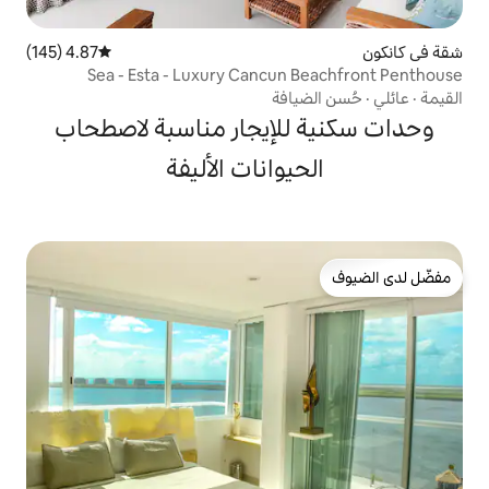
4.87 (145)
متوسط التقييم 4.87 من 5، 145 مراجعات
Sea - Esta - Luxury Cancun
افة
لإيجار مناسبة لاصطحاب
يوانات الأليفة