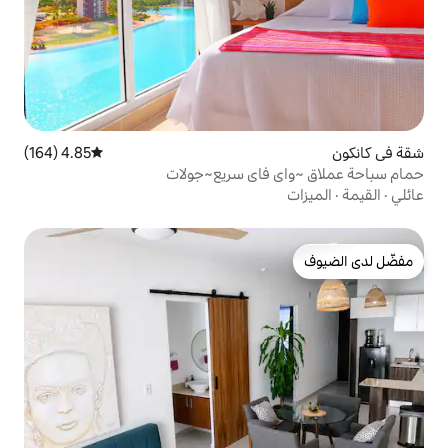
4.85 (164)
متوسط التقييم 4.85 من 5، 164 مراجعات
فاي سريع~جولات