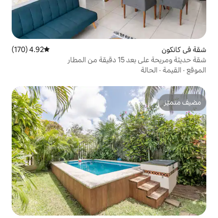
4.92 (170)
متوسط التقييم 4.92 من 5، 170 مراجعات
مطار