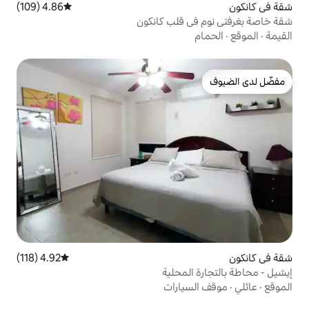
4.86 (109)
متوسط التقييم 4.86 من 5، 109 مراجعات
قلب كانكون
4.92 (118)
متوسط التقييم 4.92 من 5، 118 مراجعات
محلية
ارات