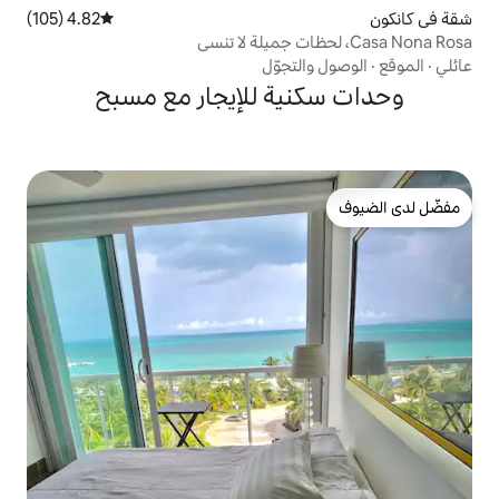
4.82 (105)
متوسط التقييم 4.82 من 5، 105 مراجعات
تجوّل
ية للإيجار مع مسبح