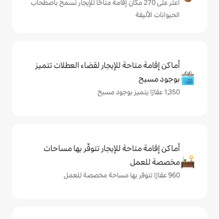
على 270 مكان إقامة متاحًا للإيجار تسمح باصطحاب
حة للإيجار لقضاء العطلات تتميز
حة للإيجار تتوفّر بها مساحات