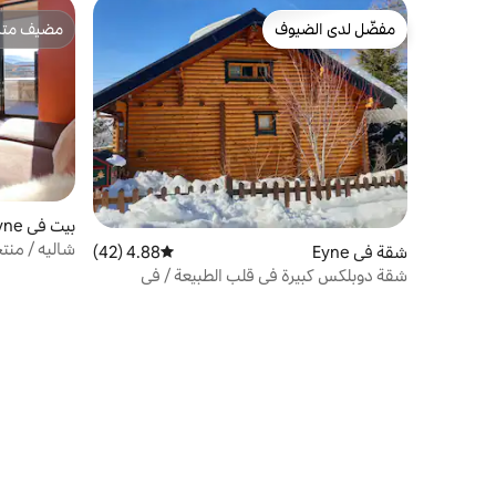
مفضّل لدى الضيوف
مضيف متمي
مفضّل لدى الضيوف
مضيف متمي
بيت في Eyne
شاليه / من
شقة في Eyne
4.88 (42)
متوسط التقييم 4.88 من 5، 42 مراجعات
الوادي
شقة دوبلكس كبيرة في قلب الطبيعة / في
الجبال.