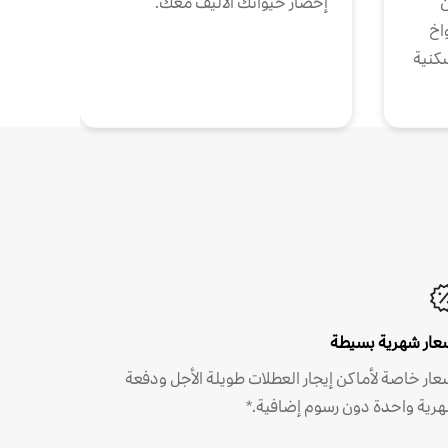
ن
إحضار حيوانك الأليف معك.
واخ
كنية
عار شهرية بسيطة
عار خاصة لأماكن إيجار العطلات طويلة الأجل ودفعة
رية واحدة دون رسوم إضافية.*