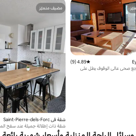
ّز
مضيف متميّز
ّز
مضيف متميّز
4.89 (9)
متوسط التقييم 4.89 من 5، 9 مراجعات
تجع صحي عالي الوقوف يطل على
شقة في Saint-Pierre-dels-Forc
ats
شقة ذات إطلالة جميلة عند سفح الم
وسائل الراحة المنزلية وأسعار شهرية رائعة