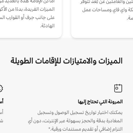
أماكن الإقامة هذه بالعديد م
ين والعاملين عن بُعد تتوفر
الميزات الفريدة، بدءًا من الأك
كة واي فاي ومساحات عمل
على جانب جرف أو القوارب الس
ة.
الهادئة.
الميزات والامتيازات للإقامات الطويلة
المرونة التي تحتاج إليها
أس
يمكنك اختيار تواريخ تسجيل الوصول وتسجيل
أس
المغادرة بدقة والحجز بسهولة عبر الإنترنت، دون أي
شه
التزام إضافي أو تقديم مستندات ورقية.*