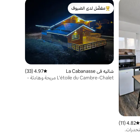
مفضّل لدى الضيوف
من أبرز البيوت المفضّلة لدى الضيوف
شاليه في La Cabanasse
4.97 (33)
متوسط التقييم 4.97 من 5، 33 مراجعات
L'étoile du Cambre-Chalet مريحة وهادئة -
من 1 إلى 9 أشخاص
4.82 (11)
متوسط التقييم 4.82 من 5، 11 مراجعات
نحدرات.