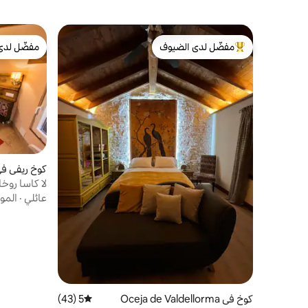
مفضّل لدى الضيوف
مفضّل لدى
من أبرز البيوت المفضّلة لدى الضيوف
مفضّل لدى
linos
لا كاسا روخا
عائلي
·
المو
كوخ في Oceja de Valdellorma
5 (43)
متوسط التقييم 5 من 5، 43 مراجعات