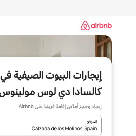
خطى
لى
لمحتوى
إيجارات البيوت الصيفية في
كالسادا دي لوس مولينوس
إيجاد وحجز أماكن إقامة فريدة على Airbnb
الموقع
عند توفر النتائج، انتقل باستخدام السهمين لأعلى ولأسف