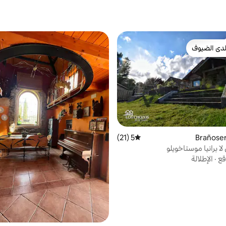
دى الضيوف
بيوت المفضّلة لدى الضيوف
5 (21)
متوسط التقييم 5 من 5، 21 مراجعات
ا برانيا موستاخويلو
قع
·
الإطلالة