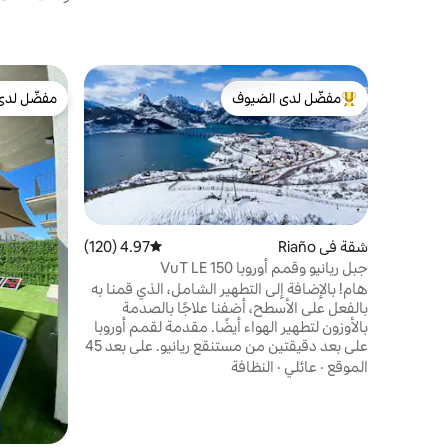
مفضّل لدى الضيوف
مفضّل لدى
من أبرز البيوت المفضّلة لدى الضيوف
مفضّل لدى
شقة في Riaño
4.97 (120)
متوسط التقييم 4.97 من 5، 120 مراجعات
جبل ريانيو وقمم أوروبا VuT LE 150
هام! بالإضافة إلى التطهير الشامل، الذي قمنا به
بالفعل على الأسطح، أضفنا علاجًا بالصدمة
بالأوزون لتطهير الهواء أيضًا. مقدمة لقمم أوروبا
على بعد دقيقتين من مستنقع ريانيو. على بعد 45
دقيقة من منتجع التزلج سان إيسيدرو على بعد
الموقع
·
عائلي
·
النظافة
20 دقيقة من منتجع سان غلوريو للتزلج على بعد
40 دقيقة من ممر "ديفينا" في نهر كاريس و "فيا
فيراتا دي فالدون" الجديدة مرصد متميز لـ "بيريا"
والأنواع المحلية (الوشق الأيبيري، الدب البني،