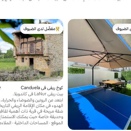
 الضيوف
مفضّل لدى الضيوف
 الضيوف
من أبرز البيوت المفضّلة لدى الضيوف
كوخ ريفي في Canduela
مت
بيت ريفي LaNur في كاندويلا.
ابتعد عن الروتين والضوضاء والحرارة، 
الهدوء في مكان الإقامة الريفي التاري
شقة مريحة في قرية ذات أهمية ثقافي
وحديقة خاصة حيث يمكنك الاستمتاع
الشمس الفريد والليالي المرصعة بالنج
الموقع
·
المساحات الداخلية
·
الملاء
للأزواج الذين يبحثون عن السلام والجم