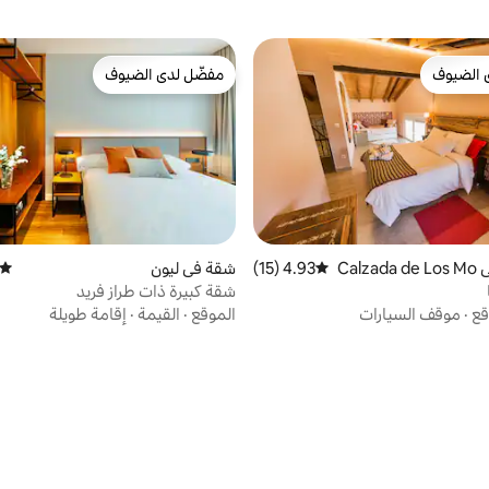
 الضيوف
مفضّل لدى الضيوف
 الضيوف
مفضّل لدى الضيوف
كوخ ريفي في Calzada de Los Mo
4.93 (15)
متوسط التقييم 4.93 من 5، 15 مراجعات
شقة في ليون
متوسط
شقة كبيرة ذات طراز فريد
قع
·
موقف السيارات
الموقع
·
القيمة
·
إقامة طويلة