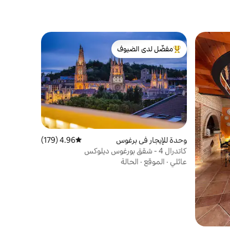
مفضّل لدى الضيوف
من أبرز البيوت المفضّلة لدى الضيوف
وحدة للإيجار في برغوس
4.96 (179)
متوسط التقييم 4.96 من 5، 179 مراجعات
كاتدرال 4 - شقق بورغوس ديلوكس
عائلي
·
الموقع
·
الحالة