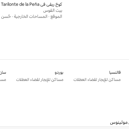
كوخ ريفي في Tarilonte de la Peña
بيت القوس
الموقع
·
المساحات الخارجية
·
حُسن ا
فالنسيا
بوردو
سان 
مساكن للإيجار لقضاء العطلات
مساكن للإيجار لقضاء العطلات
مساك
 مولينوس