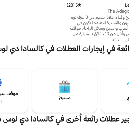
بعد عشر دقائق من أغيلار دي كامبو، و
5 (28)
متوسط التقييم 5 من 5، 28 مراجعات
أفضل رومانسي. على بعد بضعة كيلوم
The Adagi
الطرق المذهلة في جبل بالينتو وعلى 
بيت مع سطح وفناء، ملاذ حميم من 3 غرف نوم
واحدة فقط من شواطئ كانتابريا.
ليون والاسترخاء عندما تكون في
البيت: غرفة ألعاب وجميع وسائل الراحة. موقف
سيارات خاص وأقل من 10 دقائق بالسيارة من
وسط المدينة. اكتشف حي باريو هوميدو
لي
·
الدقة
لمحلات التجارية والمطاعم التي
ائعة في إيجارات العطلات في كالسادا دي ل
 على المركز التاريخي في ليون، أو
اتدرائية والمعالم الأيقونية الأخرى.
يقع على بعد 3 دقائق فقط من نادي دي بورتفو
ي ليون وحديقة مونتي سان إيسيدرو
موقف سيا
ي
مسبح
ا
جير عطلات رائعة أخرى في كالسادا دي لوس 