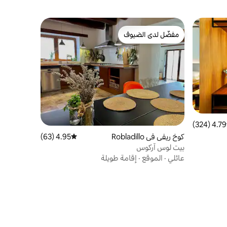
مفضّل لدى الضيوف
مفضّل لدى الضيوف
4.79 (324)
 التقييم 4.79 من 5، 324 مراجعات
كوخ ريفي في Robladillo
4.95 (63)
متوسط التقييم 4.95 من 5، 63 مراجعات
بيت لوس آركوس
عائلي
·
الموقع
·
إقامة طويلة