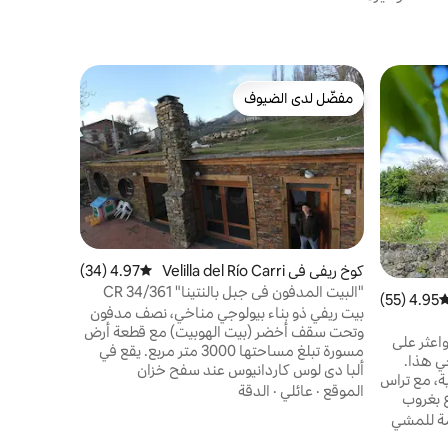
شقة في ليو
مفضّل لدى الضيوف
مفضّل 
بويرتا ديل س
مفضّل لدى الضيوف
من أبرز ا
قليلة من سا
الساحر وال
القيمة
·
عائ
أسبوع الآلا
كوخ ريفي في Velilla del Río Carri
4.97 (34)
متوسط التقييم 4.97 من 5، 34 مراجعات
ليون، إنه ال
ón
"البيت المدفون في جبل بالنتينا" CR 34/361
4.95 (55)
وسط التقييم 4.95 من 5، 55 مراجعات
بيت ريفي ذو بناء بيولوجي مناخي، نصف مدفون
وتحت سقف أخضر (بيت الهوبيت) مع قطعة أرض
واعثر على
مسورة تبلغ مساحتها 3000 متر مربع. يقع في
خي هذا.
ألبا دي لوس كاردانيوس عند سفح خزان
ة، مع تراس
كامبوريوندو في حديقة مونتانا بالينتينا الطبيعية.
الموقع
·
عائلي
·
الدقة
 بغروب
المساحة الإجمالية 86 متر مربع. غرفة معيشة
وم. رائع
مة للمشي
40 متر مربع مع مدفأة، غرفتي نوم، حمامين
ال . على
ومطبخ مجهز بموقد، فرن، غسالة، غسالة