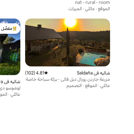
nat - rural - room
الموقع
·
عائلي
·
الميزات
مفضّل ل
من أبرز ال
شاليه في Saldaña
4.81 (102)
متوسط التقييم 4.81 من 5، 102 مراجعات
مزرعة جاردن رورال ديل فالي - بركة سباحة خاصة
شاليه في Brañosera
عائلي
·
الموقع
·
التصميم
لوشوسو دي ل
عائلي
·
المو