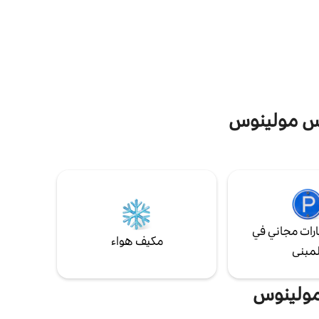
تحيط بها
صحون، ثلاجة وأجهزة كهربائية صغيرة. في الشرفة
ترات من
المطلة على الخزان هناك شواية وفرن بيريرويلا.
بعد ساعة
وس مولينوس
رات مجاني في
مكيف هواء
لمبنى
مولينوس