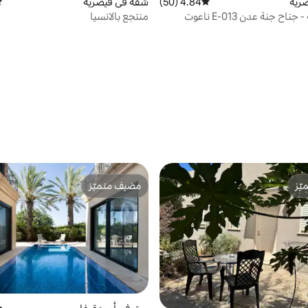
رية
4.84 (50)
متوسط التقييم 4.84 من 5، 50 مراجعات
شقة في قيصرية
مت
شقة حديقة - جناح جنة عدن E-013 ناعوت
منتجع بالانسيا
ّز
مضيف متميّز
ّز
مضيف متميّز