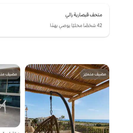
بسيارة ، يتوفر الكثير من مواقف السيارات
المجانية في الشارع. • نتطلع قُدُمًا إلى الترحيب
بك في عطلتك القادمة. لا تتردد في الاتصال بنا
متحف قيصارية رالي
لطرح أي سؤال قد يكون لديك. جوزيف
42 شخصًا محليًا يوصي بهذا
مضيف متميّز
مضيف متمي
مضيف متميّز
مضيف متمي