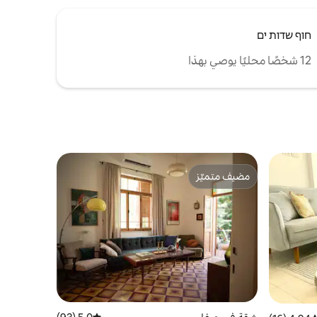
חוף שדות ים
12 شخصًا محليًا يوصي بهذا
مضيف متميّز
مضيف متميّز