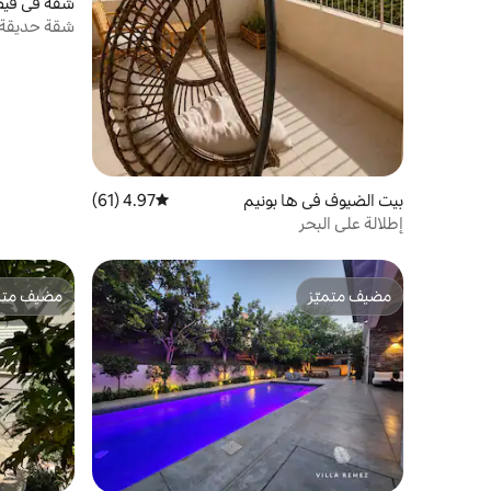
شقة في قيص
جولف
بيت الضيوف في ها بونيم
4.97 (61)
متوسط التقييم 4.97 من 5، 61 مراجعات
إطلالة على البحر
مضيف متميّز
مضيف متمي
مضيف متميّز
مضيف متمي