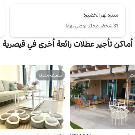
متنزه نهر الخضيرة
31 شخصًا محليًا يوصي بهذا
أماكن تأجير عطلات رائعة أخرى في قيصرية
ّز
مضيف متميّز
ّز
مضيف متميّز