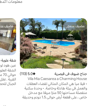
معلومات أكدها 
مضيف متميّز
مضيف متمي
مضيف متميّز
مضيف متمي
شقة علوية 
ساحرة ومذهل
الشقة العلو
جناح ضيوف في قيصرية
5.0 (113)
متوسط التقييم 5.0 من 5، 113 مراجعات
حوا
Vila Mia Caesarea a Charming House
القرية . تطل
• فيلا ميا هي المكان المثالي لقضاء العطلات
الجبال للحص
والعمل في بيئة هادئة وخاصة. • وحدة سكنية
الشمس المذه
منفصلة مساحتها 50 مترًا مربعًا مع مدخل
الشقة العلو
خاص ، على قطعة أرض حوالي 1.5 دونم وحديقة
المسكن وتقي
فوق دونم واحد. • حمام سباحة كبير خاص 13.5
من المسكن.