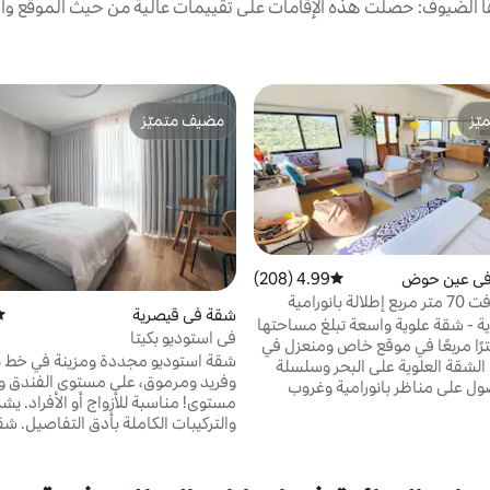
الضيوف: حصلت هذه الإقامات على تقييمات عالية من حيث الموقع وال
ّز
مضيف متميّز
ّز
مضيف متميّز
في عين حوض
4.99 (208)
متوسط التقييم 4.99 من 5، 208 مراجعات
عين هود لوفت 70 متر مربع إطلالة بانورامية
شقة في قيصرية
مت
ة على البحر والجبل
ية - شقة علوية واسعة تبلغ مساحتها
في استوديو بكيتا
لي 70 مترًا مربعًا في موقع خاص ومنعزل في
شقة استوديو مجددة ومزينة في خط 
 الشقة العلوية على البحر وسلسلة
وفريد ومرموق، على مستوى الفندق و
ول على مناظر بانورامية وغروب
مستوى! مناسبة للأزواج أو الأفراد. يش
ل. تم تزيين الجزء الداخلي من
والتركيبات
ية بمواد طبيعية مع محيط تضيء
في مجمع المنتجع "نيوت جولف، قيصر
م إحساسًا فريدًا بأن الطبيعة جزء
المجمع، يمكنك الاستمتاع بحمامات 
 تم تجهيز المسكن بمطبخ مريح
نصف الأولمبية الداخلية والمدفأة ف