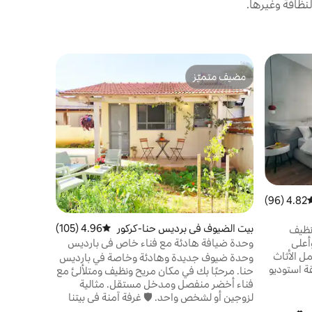
نظافة وغيرها.
شقة في قي
مضيف متميّز
مضيف متم
مضيف متميّز
مضيف متم
يوجد تدخين
مريحة وخاص
الأقدام!) إ
ودرب إسرائي
عطلة نهاية 
يمكن للسياح
المواقع في
صداع حركة 
4.82 (96)
وسط التقييم 4.82 من 5، 96 مراجعات
والاستجمام
والغطس، ورك
بيت الضيوف في برديس حنا-كركور
4.96 (105)
متوسط التقييم 4.96 من 5، 105 مراجعات
نظيف
الأمواج بالط
وحدة ضيافة هادئة مع فناء خاص في بارديس
أعلى
وجولات الدر
حنا
مل الأثاث
وحدة ضيوف جديدة وهادئة وخاصة في بارديس
 الكاملة بأدق التفاصيل. شقة استوديو
حنا. مرحبًا بك في مكان مريح ونظيف ومتلألئ مع
ية". في
فناء أخضر منفصل ومدخل مستقل. مثالية
السباحة
لزوجين أو لشخص واحد. 🛡️ غرفة آمنة في بيتنا
ي فصل
مجاورة لوحدة الضيوف. استرخ، تنفس، اعمل