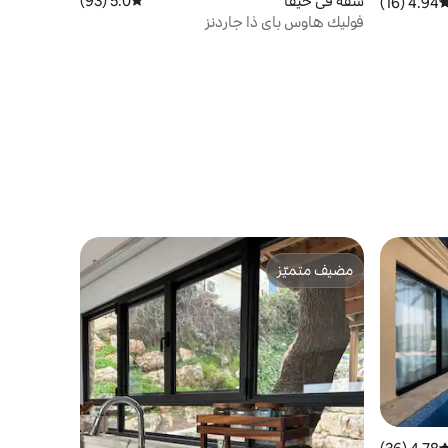
شقة في حيفا
5.0 (93)
متوسط التقييم 5.0 من 5، 93 مراجعات
4.94 (16)
وسط التقييم 4.94 من 5، 16 مراجعات
فوليك هاوس باي ذا جاردنز
مضيف متميّز
مضيف متميّز