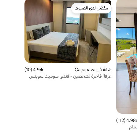
مفضّل لدى الضيوف
مفضّل لدى الضيوف
شقة في Caçapava
4.9 (10)
متوسط التقييم 4.9 من 5، 10 مراجعات
غرفة فاخرة لشخصين - فندق سوميت سويتس
كاسابافا
4.98 (112)
ط التقييم 4.98 من 5، 112 مراجعات
مام