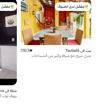
مفضّل لدى الضيوف
مفضّل ل
من أبرز البيوت المفضّلة لدى الضيوف
من أبرز ال
بيت في Taubaté
5 (15)
متوسط التقييم 5 من 5، 15 مراجعات
منزل مريح مع شرفة وكثير من المساحات
الخضراء
شقة في Caçapava
رووف توب 117