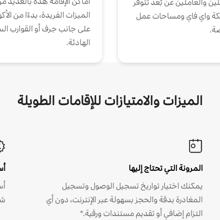
أماكن الإقامة هذه بالعديد م
ين والعاملين عن بُعد تتوفر
الميزات الفريدة، بدءًا من الأك
كة واي فاي ومساحات عمل
على جانب جرف أو القوارب الس
ة.
الهادئة.
الميزات والامتيازات للإقامات الطويلة
المرونة التي تحتاج إليها
أس
يمكنك اختيار تواريخ تسجيل الوصول وتسجيل
أس
المغادرة بدقة والحجز بسهولة عبر الإنترنت، دون أي
شه
التزام إضافي أو تقديم مستندات ورقية.*