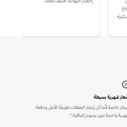
ن
إحضار حيوانك الأليف معك.
واخ
كنية
عار شهرية بسيطة
عار خاصة لأماكن إيجار العطلات طويلة الأجل ودفعة
رية واحدة دون رسوم إضافية.*