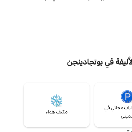
 ومنطقة
بحر الشمال معنا لا تُنسى. على بعد 1200 متر
زجاجية خاصة به، بالإضافة إلى 3 غرف نوم
فقط من شاطئ توسنس على بحر فادن، ستشم
ربعة
بالفعل هواء البحر عند مغادرة الباب الأمامي،
ضل تعتيم
ومع ذلك فأنت لست في وسط الصخب السياحي
. مساحة
في منطقة هادئة تُسمح فيها بالقيادة بسرعة 30
كم/ساعة.
لأليفة في بوتجادينجن
رات مجاني في
مكيف هواء
لمبنى