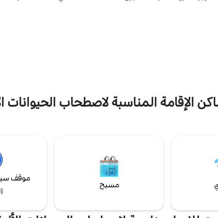
. يمكن الوصول إلى وسط مدينة
حمام أنيق مع ساونا وحوض استحمام
بريمرهافن أو الحاجز في غضون 10 دقائق
دش 
مكن الوصول إلى عاصمة الولاية بريمن
خالية من التلفزيون مع أسرّة زنبركية م
بالقطار في غضون 45 دقيقة، حتى أسرع بالسيارة.
وتمديد وقت النوم الحقيقي، وذلك بف
يمكن الوصول إلى شواطئ بحر الشمال في 30
المنزل، في الطابق العلوي من المنزل
أقصى.
كبيرة لخزانة الملابس لخزانة الملابس
اكن الإقامة المناسبة لاصطحاب الحيوانات ا
موقف سيا
ي
مسبح
ا