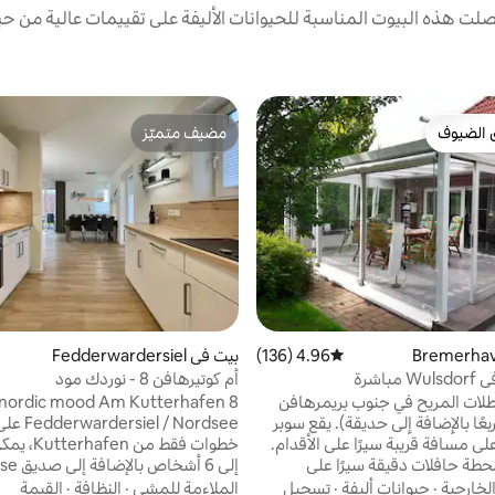
ت هذه البيوت المناسبة للحيوانات الأليفة على تقييمات عالية من حيث
 الضيوف
مضيف متميّز
 الضيوف
مضيف متميّز
4.96 (136)
متوسط التقييم 4.96 من 5، 136 مراجعات
بيت في Fedderwardersiel
باشرة
أم كوتيرهافن 8 - نوردك مود
طلات المريح في جنوب بريمرهافن
nordic mood Am Kutterhafen 8
ًا مربعًا بالإضافة إلى حديقة). يقع سوبر
rsiel / Nordsee
لى مسافة قريبة سيرًا على الأقدام.
خطوات فقط من 
حطة حافلات دقيقة سيرًا على
إلى 6 أشخاص
الأقدام، وتبعد محطة فولسدورف 5 دقائق سيرًا
لخارجية
·
حيوانات أليفة
·
تسجيل
الملاءمة للمشي
·
النظافة
·
القيمة