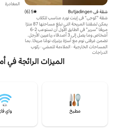
على الأقدام
المغادرة
شقة في Butjadingen
5 (6)
متوسط التقييم 5 من 5، 6 مراجعات
بالسيارة. ي
شقة "كوجي" في إينت نورد مناسب للكلاب
يمكن لشقتنا المريحة التي تبلغ مساحتها 87 مترًا
مربعًا "سرير" في الطابق الأول أن تستوعب 2-6
دقيقة كحد 
أشخاص وما يصل إلى 3 أصدقاء رباعيين الأرجل.
تضمن غرفتي نوم مع أسرّة بزنبرك نومًا مريحًا. بما
في ذلك أغطية السرير والمناشف يوفر المطبخ
المساحات الخارجية
·
الملاءمة للمشي
·
ركوب
المجهز تجهيزًا كاملاً والذي يتمتع بإطلالات رائعة
الدراجات
على الحقول المحيطة مساحة لتجارب طهي
الميزات الرائجة في أم
لطيفة معًا. تحتوي غرفة المعيشة على منطقة
معيشة بما في ذلك وظيفة النوم لشخصين.
غرفتا استحمام مع نوافذ تجعل الصباح خاليًا من
التوتر.
مطبخ
واي فا