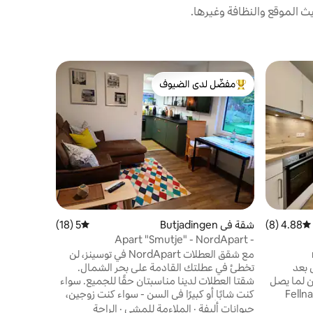
 الموقع والنظافة وغيرها.
بيت في Butjadingen
مفضّل لدى الضيوف
مفضّل 
بيت فنان تق
من أبرز البيوت المفضّلة لدى الضيوف
من أبرز ا
إذا كنت تب
بيتك على ال
بيتنا الخلا
جميع الفصو
وتصفية ذهن
حيوانات ألي
يدعوك إلى 
المسطحات ا
لعشاق الطبي
والهدوء، سو
4.88 (8)
متوسط التقييم 4.88 من 5، 8 مراجعات
شقة في Butjadingen
5 (18)
متوسط التقييم 5 من 5، 18 مراجعات
أو للاستلها
Apart "Smutje" - NordApart -
Butjadingen
مع شقق العطلات NordApart في توسينز، لن
Fedderwarde على بعد
تخطئ في عطلتك القادمة على بحر الشمال.
Kutterhafen، يمكن لما يصل
شقتا العطلات لدينا مناسبتان حقًا للجميع. سواء
 بالإضافة إلى صديق Fellnase
كنت شابًا أو كبيرًا في السن - سواء كنت زوجين،
الاستمتاع بوقت رائع على بحر الشمال هنا. يوجد
مع طفل أو بمفردك. ستكون إقامتكم على ساحل
حيوانات أليفة
·
الملاءمة للمشي
·
الراحة