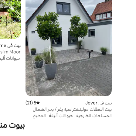
بيت في Berne
s im Moor
حيوانات أليف
بيت في Jever
5 (21)
متوسط التقييم 5 من 5، 21 مراجعات
بيت العطلات مولينشتراسيه يفر / بحر الشمال
المساحات الخارجية
·
حيوانات أليفة
·
المطبخ
بيوت من