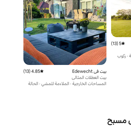
5 (13)
متوسط التقييم 5 من 5، 13 مراجعات
ة
·
ركوب
بيت في Edewecht
4.85 (13)
متوسط التقييم 4.85 من 5، 13 مراجعات
بيت العطلات المثالي
المساحات الخارجية
·
الملاءمة للمشي
·
الحالة
ى مسبح