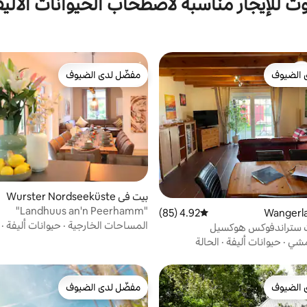
وت للإيجار مناسبة لاصطحاب الحيوانات الأليف
 الضيوف
مفضّل لدى الضيوف
 الضيوف
مفضّل لدى الضيوف
بيت في Wurster Nordseeküste
"Landhuus an'n Peerhamm"
4.92 (85)
متوسط التقييم 4.92 من 5، 85 مراجعات
المساحات الخارجية
·
حيوانات أليفة
·
ت ستراندفوكس هوكسيل
لمشي
·
حيوانات أليفة
·
الحالة
 الضيوف
مفضّل لدى الضيوف
 الضيوف
مفضّل لدى الضيوف