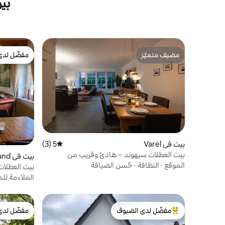
بي
مضيف متميّز
مفضّل لدى
مضيف متميّز
مفضّل لدى
بيت في Varel
5 (3)
متوسط التقييم 5 من 5، 3 مراجعات
بيت العطلات سيهوند – هادئ وقريب من
بيت في Wangerland
الشاطئ
الموقع
·
النظافة
·
حُسن الضيافة
بيت العطلا
الملاءمة ل
مفضّل لدى الضيوف
مفضّل لدى
من أبرز البيوت المفضّلة لدى الضيوف
مفضّل لدى