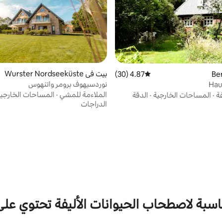
بيت في Wurster Nordseeküste
4.87 (30)
متوسط التقييم 4.87 من 5، 30 مراجعات
نوردسيهوف برومر واتنهوس
Hau
الملاءمة للمشي
·
المساحات الخارجي
ة
·
المساحات الخارجية
·
الدقة
الدراجات
اسبة لاصطحاب الحيوانات الأليفة تحتوي عل