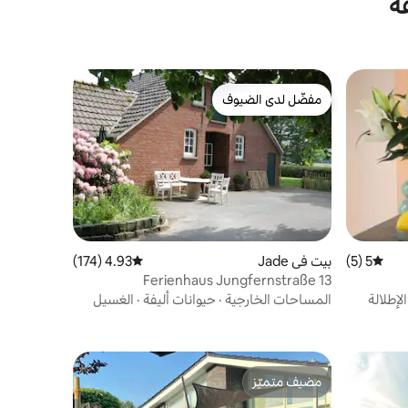
ة
مفضّل لدى الضيوف
مفضّل لدى الضيوف
5 (5)
متوسط التقييم 5 من 5، 5 مراجعات
بيت في Jade
4.93 (174)
متوسط التقييم 4.93 من 5، 174 مراجعات
Ferienhaus Jungfernstraße 13
الإطلالة
المساحات الخارجية
·
حيوانات أليفة
·
الغسيل
مضيف متميّز
مضيف متميّز