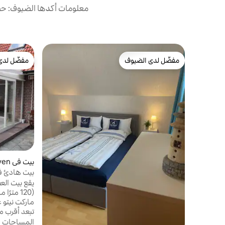
معلومات أكدها الضيوف: حصل
مفضّل لدى الضيوف
مفضّل لدى
مفضّل لدى الضيوف
مفضّل لدى
بيت في Bremerhaven
بيت هادئ في Wulsdorf م
يقع بيت الع
(120 متر
ماركت نيتو ع
تبعد أقرب م
المساحات ا