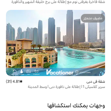
طلالة على برج خليفة الشهير والنافورة
4.81 (31)
متوسط التقييم 4.81 من 5، 31 مراجعات
تكشافها