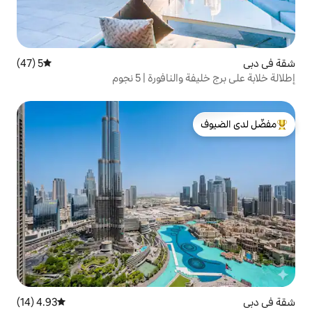
5 (47)
متوسط التقييم 5 من 5، 47 مراجعات
افورة | 5 نجوم
لدى الضيوف
4.93 (14)
متوسط التقييم 4.93 من 5، 14 مراجعات