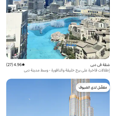
4.96 (27)
متوسط التقييم 4.96 من 5، 27 مراجعات
فة والنافورة - وسط مدينة دبي