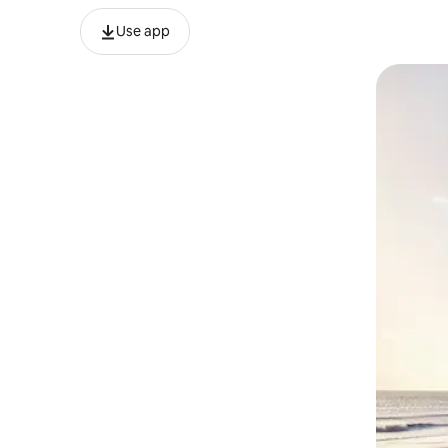
Use app