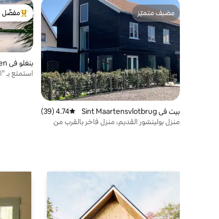
مضيف متميّز
مفضّل ل
مضيف متميّز
من أبرز ال
بنغلو في Petten
استمتع بـ "
بيت في Sint Maartensvlotbrug
4.74 (39)
متوسط التقييم 4.74 من 5، 39 مراجعات
منزل بولينشور القديم، منزل فاخر بالقرب من
الساحل