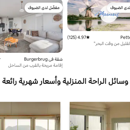
دى الضيوف
مفضّل لدى الضيوف
بيوت المفضّلة لدى الضيوف
مفضّل لدى الضيوف
4.97 (125)
متوسط التقييم 4.97 من 5، 125 مراجعات
القليل من وقت البحر"
شقة في Burgerbrug
م
إقامة مريحة بالقرب من الساحل
وسائل الراحة المنزلية وأسعار شهرية رائعة