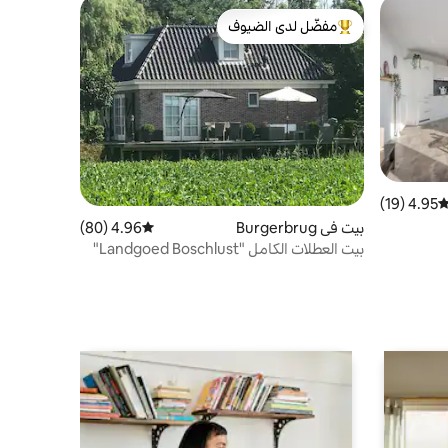
مفضّل لدى الضيوف
من أبرز البيوت المفضّلة لدى الضيوف
4.95 (19)
توسط التقييم 4.95 من 5، 19 مراجعات
بيت في Burgerbrug
4.96 (80)
متوسط التقييم 4.96 من 5، 80 مراجعات
بيت العطلات الكامل "Landgoed Boschlust"