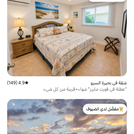
4.9 (149)
متوسط التقييم 4.9 من 5، 149 مراجعات
اء+قريبة من كل شيء
لدى الضيوف