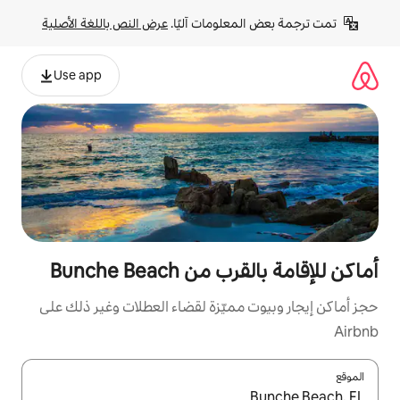
لومات آليًا. 
عرض النص باللغة الأصلية
Use app
Bunche Beac
مميّزة لقضاء العطلات وغير ذلك على
ل باستخدام السهمين لأعلى ولأسفل أو استكشف عن طريق اللمس أو السحب.