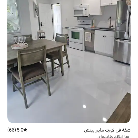
5.0 (66)
متوسط التقييم 5.0 من 5، 66 مراجعات