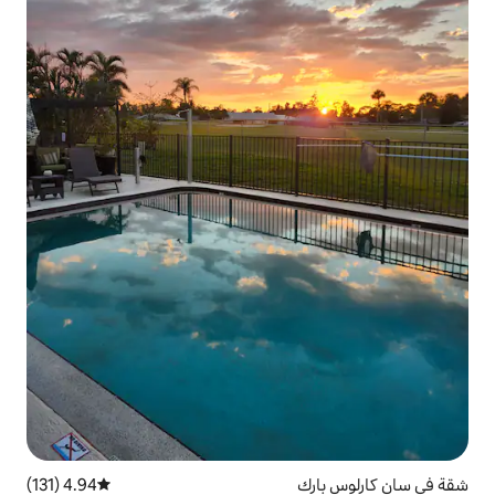
4.94 (131)
متوسط التقييم 4.94 من 5، 131 مراجعات