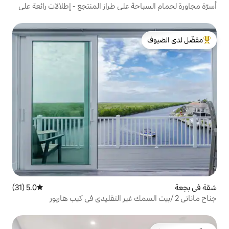
ة على طراز المنتجع - إطلالات رائعة على
لدى الضيوف
5.0 (31)
متوسط التقييم 5.0 من 5، 31 مراجعات