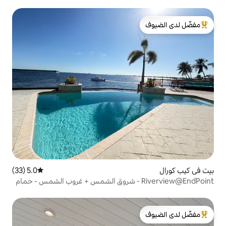
لدى الضيوف
5.0 (33)
متوسط التقييم 5.0 من 5، 33 مراجعات
Riverview@EndPoi - شروق الشمس + غروب الشمس - حمام
لدى الضيوف