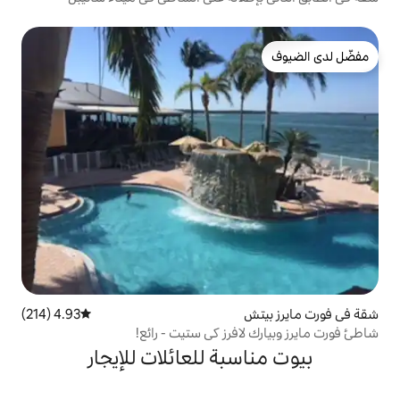
4.93 (214)
متوسط التقييم 4.93 من 5، 214 مراجعات
فرز كي ستيت - رائع!
بة للعائلات للإيجار