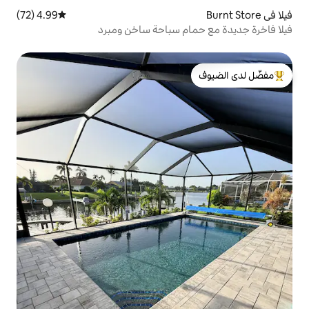
4.99 (72)
متوسط التقييم 4.99 من 5، 72 مراجعات
م سباحة ساخن ومبرد
لدى الضيوف