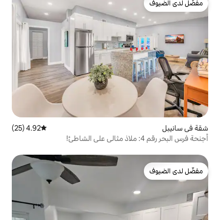
4.92 (25)
متوسط التقييم 4.92 من 5، 25 مراجعات