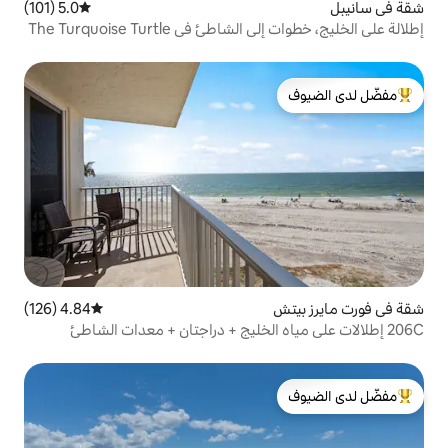
5.0 (101)
متوسط التقييم 5.0 من 5، 101 مراجعات
في The Turquoise Turtle
لدى الضيوف
4.84 (126)
متوسط التقييم 4.84 من 5، 126 مراجعات
لدى الضيوف