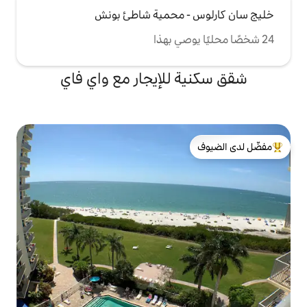
مريحة في فلوريدا مع
 محمية شاطئ بونش
ساحة كبيرة
للاسترخاء، فإن Sunseeker مستعد للترحيب
للإيجار مع واي فاي
لدى الضيوف