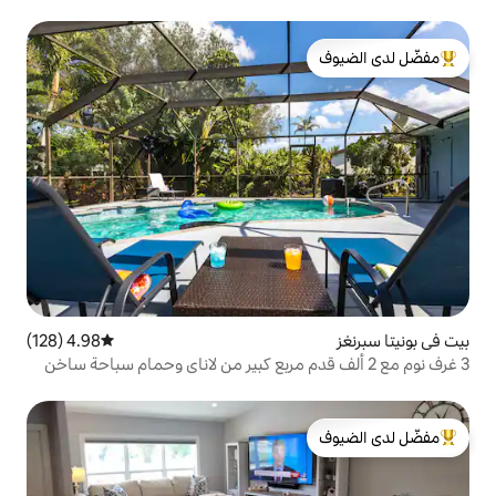
لدى الضيوف
4.98 (128)
متوسط التقييم 4.98 من 5، 128 مراجعات
 2 ألف قدم مربع كبير من لاناي وحمام سباحة ساخن
لدى الضيوف