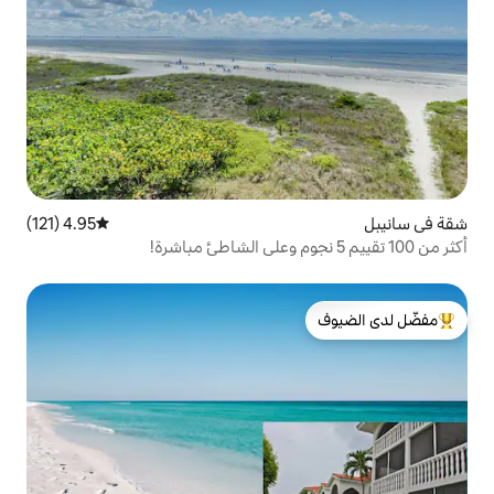
4.95 (121)
متوسط التقييم 4.95 من 5، 121 مراجعات
لدى الضيوف