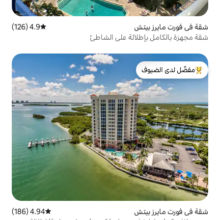
4.9 (126)
متوسط التقييم 4.9 من 5، 126 مراجعات
لة على الشاطئ
لدى الضيوف
4.94 (186)
متوسط التقييم 4.94 من 5، 186 مراجعات