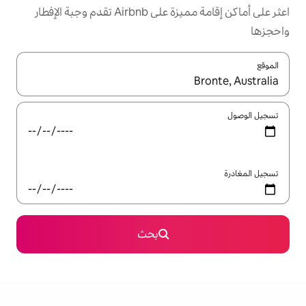
اعثر على أماكن إقامة مميزة على Airbnb تقدم وجبة الإفطار
ل باستخدام السهمين لأعلى ولأسفل أو استكشف عن طريق اللمس أو السحب.
بحث