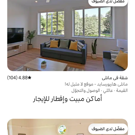
4.88 (104)
متوسط التقييم 4.88 من 5، 104 مراجعات
 مثيل له!
تجوّل
يت وإفطار للإيجار