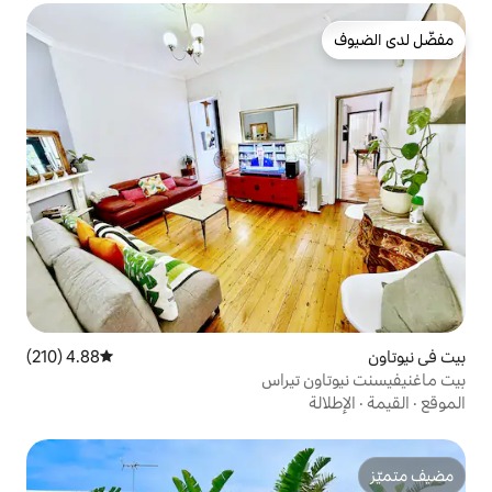
4.88 (210)
متوسط التقييم 4.88 من 5، 210 مراجعات
تيراس