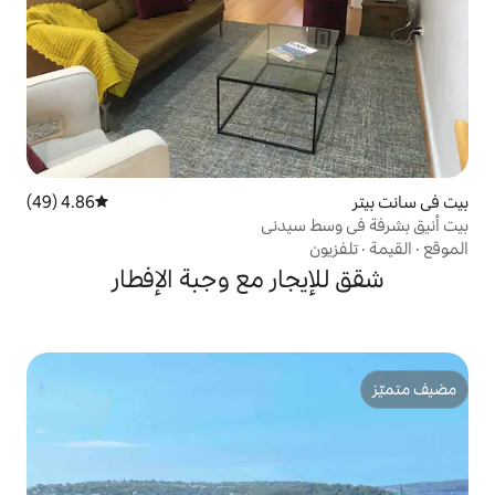
4.86 (49)
متوسط التقييم 4.86 من 5، 49 مراجعات
سيدني
ار مع وجبة الإفطار