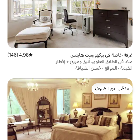
 هايتس
4.98 (146)
متوسط التقييم 4.98 من 5، 146 مراجعات
ق ومريح + إفطار
يافة