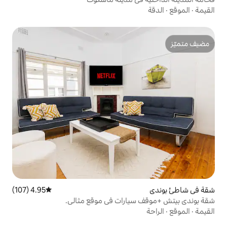
4.95 (107)
متوسط التقييم 4.95 من 5، 107 مراجعات
يارات في موقع مثالي.