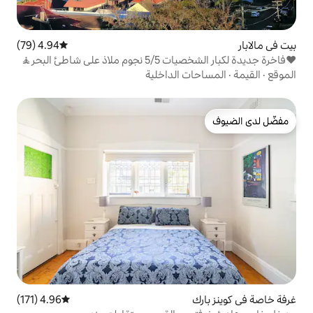
4.94 (79)
متوسط التقييم 4.94 من 5، 79 مراجعات
 شاطئ البحر🧘
 الداخلية
4.96 (171)
متوسط التقييم 4.96 من 5، 171 مراجعات