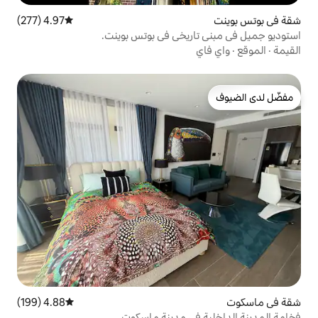
4.97 (277)
متوسط التقييم 4.97 من 5، 277 مراجعات
ريخي في بوتس بوينت.
4.88 (199)
متوسط التقييم 4.88 من 5، 199 مراجعات
في مدينة ماسكوت