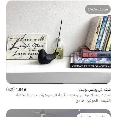
4.84 (521)
متوسط التقييم 4.84 من 5، 521 مراجعات
– إقامة في جوهرة سيدني المخفية