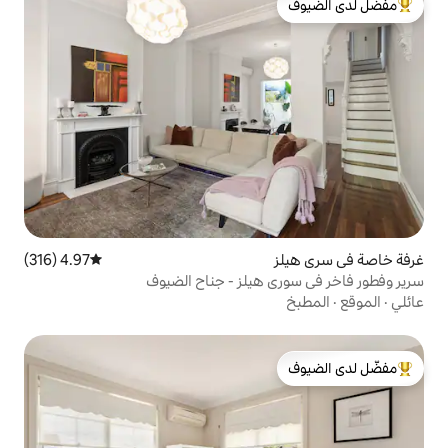
لدى الضيوف
4.97 (316)
متوسط التقييم 4.97 من 5، 316 مراجعات
 هيلز - جناح الضيوف
لدى الضيوف