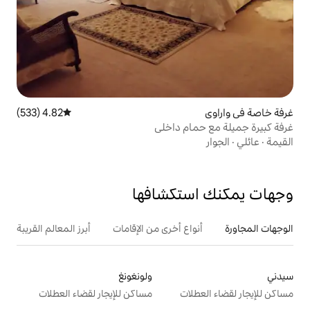
4.82 (533)
متوسط التقييم 4.82 من 5، 533 مراجعات
م داخلي
تكشافها
ع أخرى من الإقامات
أبرز المعالم القريبة
ولونغونغ
ت
مساكن للإيجار لقضاء العطلات