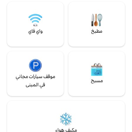
تسجيل الوصول وتسجيل المغادرة دون ضجة
اللقاء والترحيب... ما عليك سوى جمع المفتاح
وإرجاع المفتاح... يتميز موقع الاستوديو في
موسمان بإطلالات على الميناء وعلى مقربة من
المطاعم المحلية وقرية التسوق والشواطئ
والمشي في الطبيعة وحديقة الحيوان وحي
واي فاي
الأعمال المركزي. استقل حافلة على بعد دقائق
فقط من المدينة أو اعبر طريق سبيت لركوب
حافلة إلى بالم بيتش. موقف الحافلات على بعد
250 مترًا من الباب الأمامي أو رصيف موسمان
للحاق بالعبارة إلى سيركيولار كواي/سي بي دي أو
أكثر إلى مانلي... أو قد سيارتك الخاصة...
موقف سيارات مجاني
في المبنى
مكيف هواء