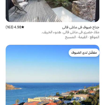
ي
4.98 (163)
متوسط التقييم 4.98 من 5، 163 مراجعات
. هدوء الخريف.