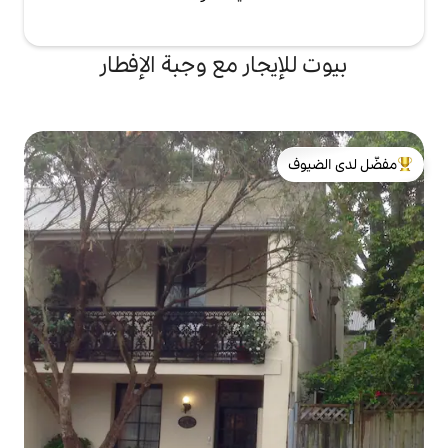
جار مع وجبة الإفطار
لدى الضيوف