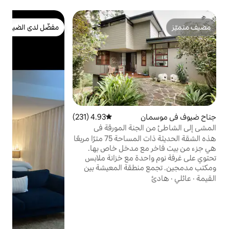
ب
مفضّل لدى الضيوف
ش
مفضّل لدى الضيوف
ب
ص
خ
و
ا
ق
ا
4.93 (231)
متوسط التقييم 4.93 من 5، 231 مراجعات
نة المورقة في
هذه الشقة الحديثة ذات المساحة 75 مترًا مربعًا
ا
مدخل خاص بها.
ة مع خزانة ملابس
إ
طقة المعيشة بين
ير مما يؤدي إلى
بير. يتمتع الضيوف بإمكانية وصول
 مشتركة مع إمكانية
 تشينامانز ومحمية
روشرفيل من السطح الخارجي. إذا كنت ترغب في
 سكان المنزل،