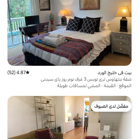
4.87 (52)
متوسط التقييم 4.87 من 5، 52 مراجعات
سافات طويلة