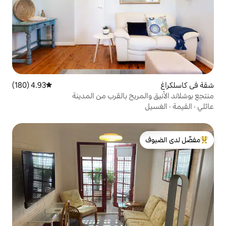
4.93 (180)
متوسط التقييم 4.93 من 5، 180 مراجعات
ريح بالقرب من المدينة
لدى الضيوف