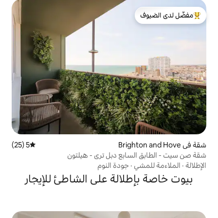
لدى الضيوف
5 (25)
متوسط التقييم 5 من 5، 25 مراجعات
ابع دبل تري - هيلتون
جودة النوم
الة على الشاطئ للإيجار