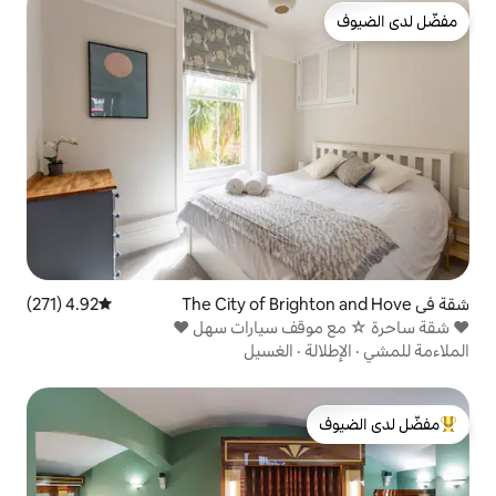
4.92 (271)
متوسط التقييم 4.92 من 5، 271 مراجعات
ف سيارات سهل ❤
الغسيل
لدى الضيوف