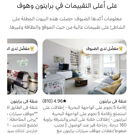
ييمات في برايتون وهوف
وف: حصلت هذه البيوت المطلة على
لية من حيث الموقع والنظافة وغيرها.
شق
مفضّل لدى الضيوف
ش
لدى الضيوف
من أبرز البيوت المفضّلة لدى الضيوف
ت
ت
ت
ش
ب
4.96 (810)
متوسط التقييم 4.96 من 5، 810 مراجعات
شقة في برايتون
4.92 (410)
متوسط التقييم 4.92 من 5، 410 مراجعات
جهة البحرية - إطلالات على
شقة في الطابق الأول + شرفة/إطلالات + موقف
ا
ة
سيارات مجاني
 نجوم على الواجهة البحرية
**موقف سيارات مخصص مجانًا لسيارة واحدة**
ت
ى البحر والشرفة بزاوية
*يرجى الملاحظة: المنطقة المحيطة بالشقة
ا
180 درجة. زجاجة فيز عند الوصول 🍾 تجنب
تخضع للتجديد - المرحلة الثالثة من مشروع فالي
 برايتون مع
جاردنز. لذلك سيتم استبدال الصور الخارجية