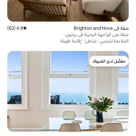
4.9 (62)
متوسط التقييم 4.9 من 5، 62 مراجعات
ي برايتون
إقامة طويلة