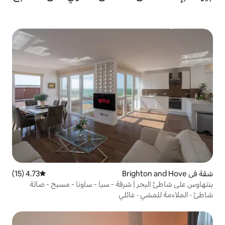
4.73 (15)
متوسط التقييم 4.73 من 5، 15 مراجعات
 شرفة - سبا - ساونا - مسبح - صالة
عائلي