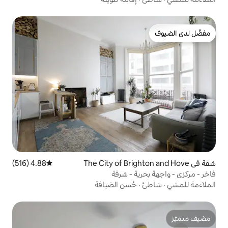
4.88 (516)
متوسط التقييم 4.88 من 5، 516 مراجعات
ة - شرفة
حُسن الضيافة