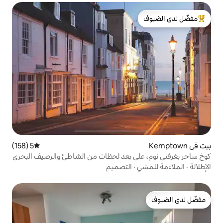
لدى الضيوف
5 (158)
متوسط التقييم 5 من 5، 158 مراجعات
ى بعد لحظات من الشاطئ والرصيف البحري
التصميم