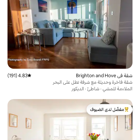
4.83 (191)
متوسط التقييم 4.83 من 5، 191 مراجعات
ة تطل على البحر
الديكور
لدى الضيوف