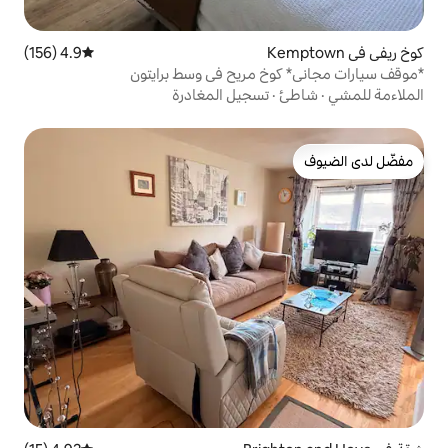
4.9 (156)
متوسط التقييم 4.9 من 5، 156 مراجعات
 مريح في وسط برايتون
تسجيل المغادرة