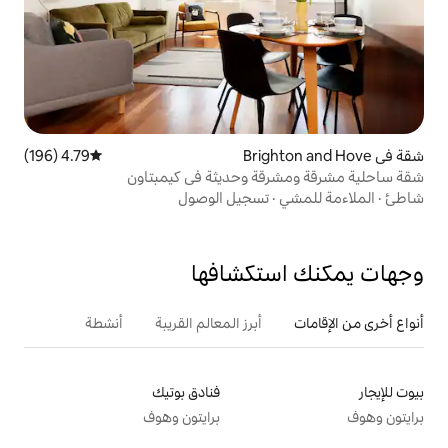
4.79 (196)
متوسط التقييم 4.79 من 5، 196 مراجعات
ة وحديثة في كيمبتاون
تسجيل الوصول
تكشافها
أبرز المعالم القريبة
أنشطة
فنادق بوتيك
برايتون وهوف