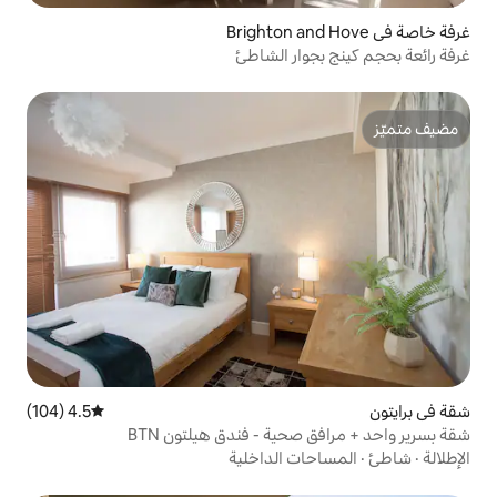
ار الشاطئ
4.5 (104)
متوسط التقييم 4.5 من 5، 104 مراجعات
ية - فندق هيلتون BTN
 الداخلية