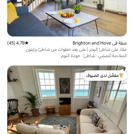
4.78 (45)
متوسط التقييم 4.78 من 5، 45 مراجعات
لى بعد خطوات من شاطئ برايتون
جودة النوم
لدى الضيوف