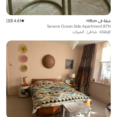
4.61 (33)
متوسط التقييم 4.61 من 5، 33 مراجعات
Serene Ocea