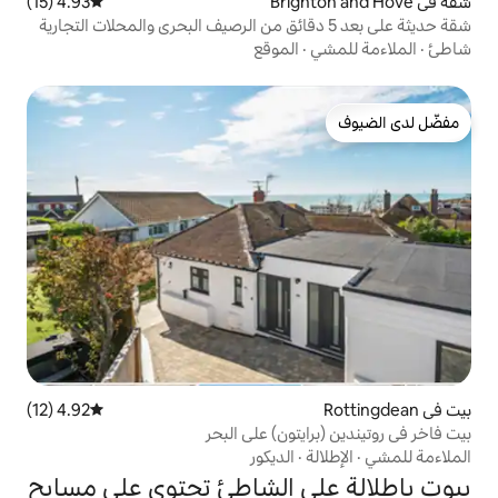
4.93 (15)
متوسط التقييم 4.93 من 5، 15 مراجعات
يثة على بعد 5 دقائق من الرصيف البحري والمحلات التجارية
الموقع
4.92 (12)
متوسط التقييم 4.92 من 5، 12 مراجعات
تون) على البحر
الديكور
ى الشاطئ تحتوي على مسابح