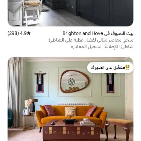
4.9 (298)
متوسط التقييم 4.9 من 5، 298 مراجعات
 عطلة على الشاطئ
مغادرة
لدى الضيوف