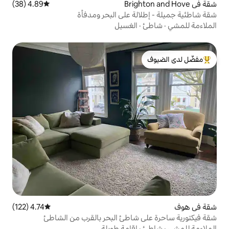
4.89 (38)
متوسط التقييم 4.89 من 5، 38 مراجعات
ة على البحر ومدفأة
الغسيل
لدى الضيوف
4.74 (122)
متوسط التقييم 4.74 من 5، 122 مراجعات
شاطئ البحر بالقرب من الشاطئ
إقامة طويلة