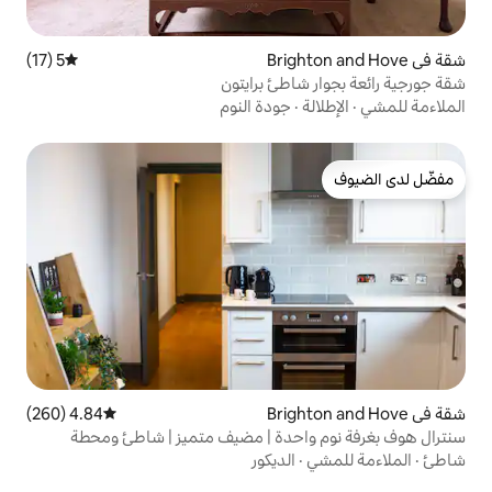
5 (17)
متوسط التقييم 5 من 5، 17 مراجعات
اطئ برايتون
جودة النوم
4.84 (260)
متوسط التقييم 4.84 من 5، 260 مراجعات
احدة | مضيف متميز | شاطئ ومحطة
الديكور