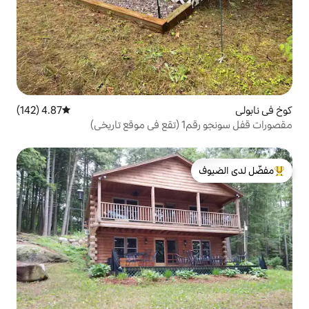
4.87 (142)
متوسط التقييم 4.87 من 5، 142 مراجعات
لدى الضيوف