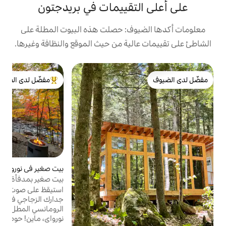
تقييمات في بريدجتون
وف: حصلت هذه البيوت المطلة على
لية من حيث الموقع والنظافة وغيرها.
بي
مفضّل لدى الضيوف
م
من أبرز البيوت المفضّلة لدى الضيوف
اس
م
و
ا
ل
ا
أ
بيت صغير في نورواي
4.94 (260)
متوسط التقييم 4.94 من 5، 260 مراجعات
ا
بيت صغير بمدفأة وحوض استحمام ساخن
ا
وواجهة بحرية بجدار زجاجي
استيقظ على صوت الشلالات المتدفقة خارج
و
جدارك الزجاجي في هذا البيت الصغير
10% على الإق
الرومانسي المطل على الواجهة البحرية في
نورواي، ماين! حوض استحمام ساخن خاص