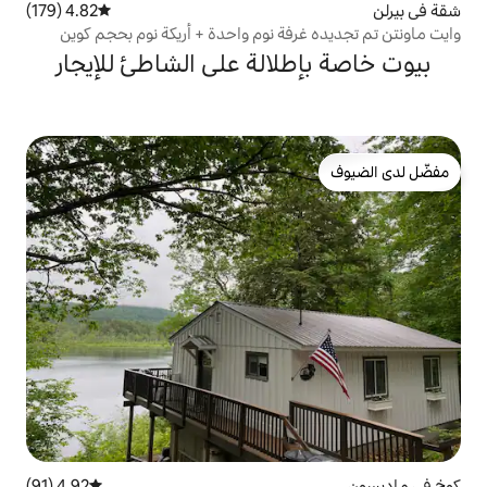
4.82 (179)
متوسط التقييم 4.82 من 5، 179 مراجعات
فة نوم واحدة + أريكة نوم بحجم كوين
الة على الشاطئ للإيجار
4.92 (91)
متوسط التقييم 4.92 من 5، 91 مراجعات