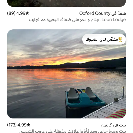
4.99 (89)
متوسط التقييم 4.99 من 5، 89 مراجعات
لدى الضيوف
4.99 (173)
متوسط التقييم 4.99 من 5، 173 مراجعات
إطلالات مذهلة على غروب الشمس