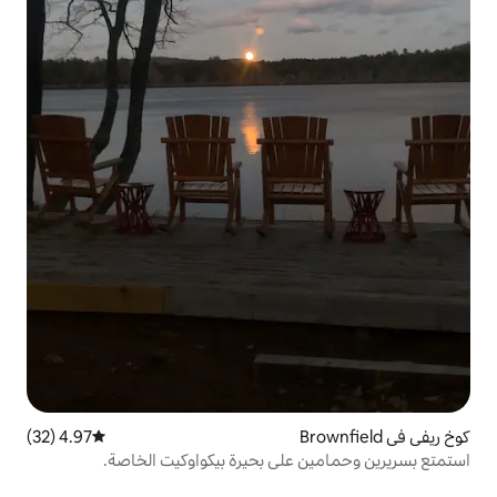
4.97 (32)
متوسط التقييم 4.97 من 5، 32 مراجعات
على بحيرة بيكواوكيت الخاصة.