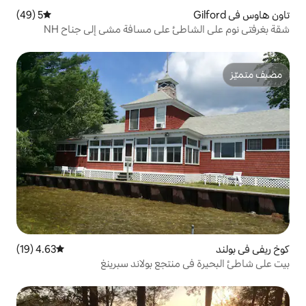
5 (49)
متوسط التقييم 5 من 5، 49 مراجعات
طئ على مسافة مشي إلى جناح NH
4.63 (19)
متوسط التقييم 4.63 من 5، 19 مراجعات
منتجع بولاند سبرينغ