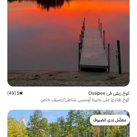
5 (49)
متوسط التقييم 5 من 5، 49 مراجعات
سيبي شاطئ/رصيف خاص