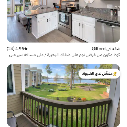
4.96 (24)
متوسط التقييم 4.96 من 5، 24 مراجعات
لى ضفاف البحيرة / على مسافة سير على
ون / شاطئ وإطلالات
لدى الضيوف