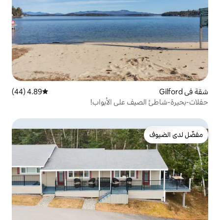
4.89 (44)
متوسط التقييم 4.89 من 5، 44 مراجعات
على الأبواب!