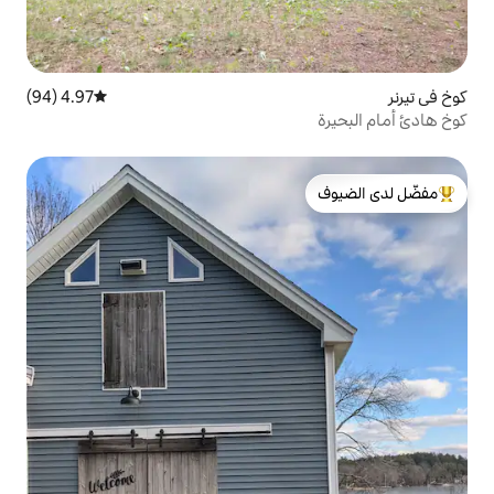
4.97 (94)
متوسط التقييم 4.97 من 5، 94 مراجعات
لدى الضيوف