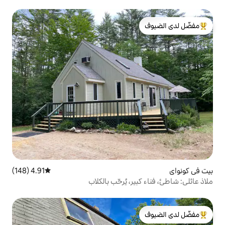
لدى الضيوف
4.91 (148)
متوسط التقييم 4.91 من 5، 148 مراجعات
، يُرحّب بالكلاب
لدى الضيوف