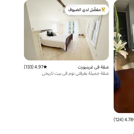
مفضّل لدى الضيوف
من أبرز البيوت المفضّلة لدى الضيوف
شقة في غرينبورت
4.97 (133)
متوسط التقييم 4.97 من 5، 133 مراجعات
شقة جميلة بغرفتي نوم في بيت تاريخي
4.78 (124)
ط التقييم 4.78 من 5، 124 مراجعات