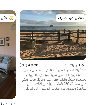
مفضّل لدى الضيوف
مفضّل ل
مفضّل لدى الضيوف
من أبرز ال
بيت في برانفورد
4.87 (213)
متوسط التقييم 4.87 من 5، 213 مراجعات
شقة رائعة مكونة من 3 غرف نوم | مدخل خاص
إلى الشاطئ | إقامات أسبوعية
استمتع ببيتنا المكون من 3 غرف نوم الذي تم
تجديده حديثًا والذي يطل على مناظر مائية ويقع
على مسافة 250 قدمًا سيرًا على الأقدام من
شاطئ لايموود مع إمكانية الوصول إلى شاطئ
خاص. يبعد بيتنا 5 دقائق سيرًا على الأقدام عن 5
مطاعم وبارات، و5 دقائق بالسيارة مع أوبر إلى
محطة القطار. استمتع بالسباحة وركوب القوارب
كوخ ريفي في