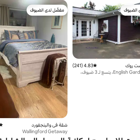
 الضيوف
مفضّل لدى الضيوف
 الضيوف
مفضّل لدى الضيوف
ست روك
4.83 (241)
متوسط التقييم 4.83 من 5، 241 مراجعات
استوديو English Garden، يتسع لـ 3 ضيوف،
وانات الأليفة
شقة في والينجفورد
متوس
Wallingford Getaway