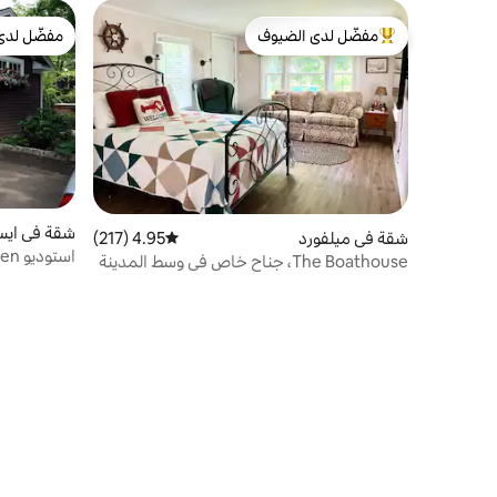
مفضّل لدى الضيوف
مفضّل لدى
من أبرز البيوت المفضّلة لدى الضيوف
مفضّل لدى
شقة في اي
شقة في ميلفورد
4.95 (217)
متوسط التقييم 4.95 من 5، 217 مراجعات
The Boathouse، جناح خاص في وسط المدينة
ومناسب للحي
على الميناء