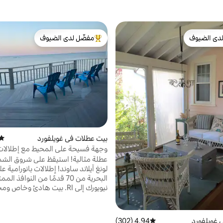
دى الضيوف
مفضّل لدى الضيوف
بيوت المفضّلة لدى الضيوف
من أبرز البيوت المفضّلة لدى الضيوف
بيت عطلات في غويلفورد
متوس
وجهة فسيحة على المحيط مع إطلالات 
عطلة مثالية! استيقظ على شروق ال
لونغ آيلاند ساوند! إطلالات بانورامية ع
البحرية من 70 قدمًا من النوافذ 
نيويورك إلى RI. بيت هادئ وخاص 
وليس كوخًا :>2200 قدم مربع،
مزدوج/جاكوزي بسرير رئيسي يطل على 
 غويلفورد
4.94 (302)
متوسط التقييم 4.94 من 5، 302 مراجعات