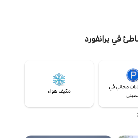
طئ جرانيت
أو أسبوع أو أكثر! تسجيل الوصول في أي وقت
واطئ
وفي الوقت الذي يناسبك!لا توجد مفاتيح
ابًا أو
لتفقدها أو إعادتها! يوفر هذا العقار دخولًا آمنًا
اسب
بدون مفتاح مع قفل August الذكي!
اطئ في برانفورد
رات مجاني في
مكيف هواء
لمبنى