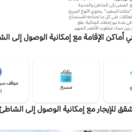
طوابق متعددة تطل على المحيط. شا
 المشي إلى الشاطئ والمدينة
بطول 100 قدم، نزهة قصيرة إلى الش
مكاننا السعيد". يحتوي الكوخ المريح
الرملية القريبة. اسبح أو تصطاد أو اقرأ كت
عائلات على كل ما تحتاجه للاستمتاع
شاهد القوارب الشراعية تمر! (غير من
ي بلدة نيو إنجلاند المثالية. يقع
للأطفال/الحيوانات الأليفة/الفعاليات.)
بين ميناء غيلفورد الأخضر الشهير
اطئ المدينة، ويمكنك المشي
في أماكن الإقامة مع إمكانية الوصول إلى الش
بسهولة في كل مكان. ينعكس سعر موسم
نهاية الأسبوع في العرض العام -
تحقق من السعر الفعلي. موصى به للمجموعات
التي يصل عددها إلى 4 (5 إذا كان مع الأطفال).
لثانية (الكبيرة) مفتوحة على منطقة
حن نقدم شاشة قابلة للطي لمنطقة
 "للعبور".
موقف سيا
ي
مسبح
ا
قق للإيجار مع إمكانية الوصول إلى الشاطئ