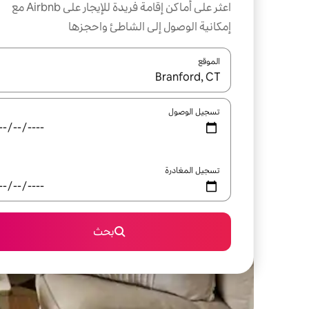
اعثر على أماكن إقامة فريدة للإيجار على Airbnb مع
إمكانية الوصول إلى الشاطئ واحجزها
الموقع
عند توفر النتائج، انتقل باستخدام السهمين لأعلى ولأسف
تسجيل الوصول
تسجيل المغادرة
بحث