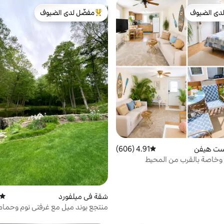
دى الضيوف
مفضّل لدى الضيوف
بيوت المفضّلة لدى الضيوف
من أبرز البيوت المفضّلة لدى الضيوف
ست هيفن
4.91 (606)
متوسط التقييم 4.91 من 5، 606 مراجعات
وخاصة بالقرب من المحيط
شقة في ميلفورد
متوسط
منتجع بوند ميل مع غرفتي نوم وحمام