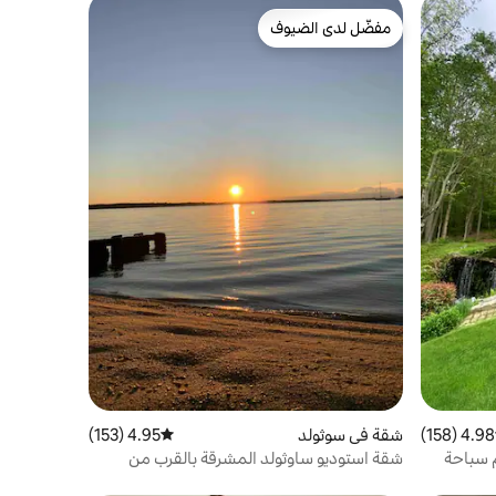
مفضّل لدى الضيوف
مفضّل لدى الضيوف
4.98 (158)
 التقييم 4.98 من 5، 158 مراجعات
شقة في سوثولد
4.95 (153)
متوسط التقييم 4.95 من 5، 153 مراجعات
 سباحة
شقة استوديو ساوثولد المشرقة بالقرب من
الشاطئ والمدينة