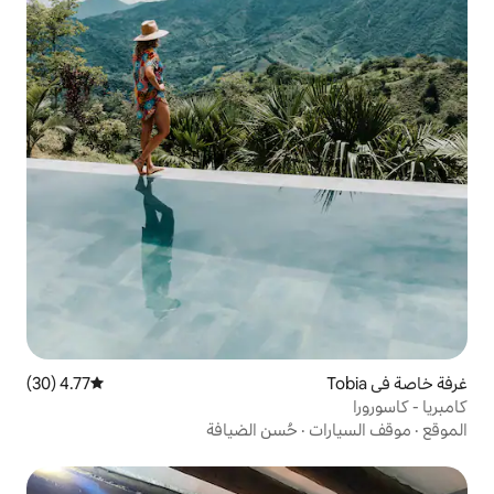
4.77 (30)
متوسط التقييم 4.77 من 5، 30 مراجعات
حُسن الضيافة