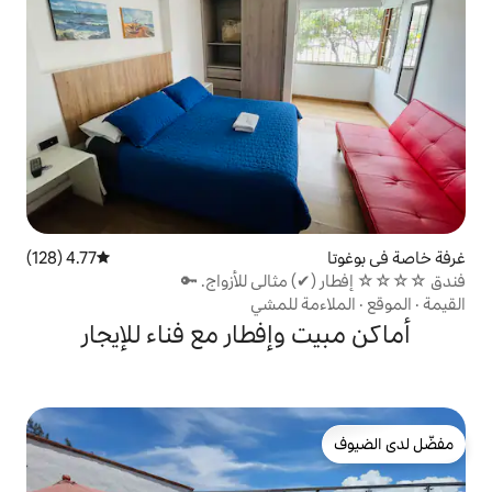
4.77 (128)
متوسط التقييم 4.77 من 5، 128 مراجعات
 للمشي
إفطار مع فناء للإيجار