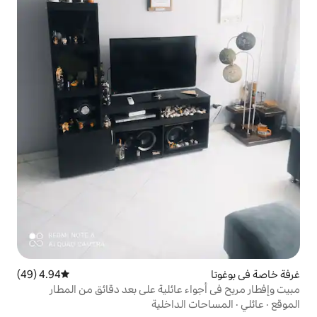
4.94 (49)
متوسط التقييم 4.94 من 5، 49 مراجعات
 عائلية على بعد دقائق من المطار
الداخلية