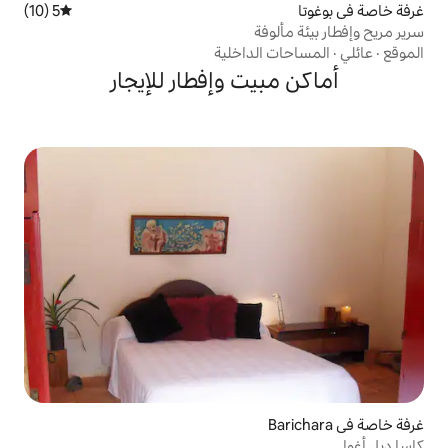
5 (10)
متوسط التقييم 5 من 5، 10 مراجعات
فة
الداخلية
يت وإفطار للإيجار