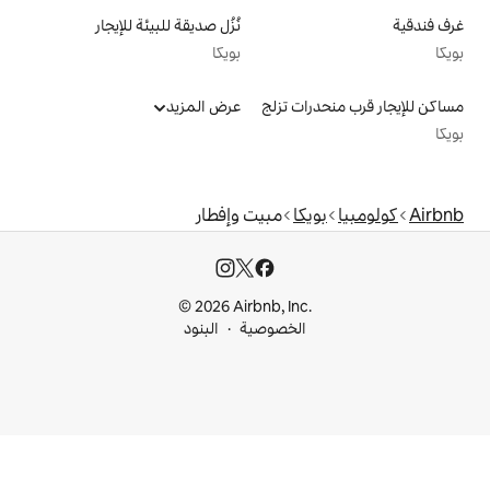
نُزُل صديقة للبيئة للإيجار
بويكا
 تزلج
عرض المزيد
مبيت وإفطار
© 2026 Airbnb, I
خصوصية
البنود