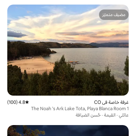
4.8 (100)
متوسط التقييم 4.8 من 5، 100 مراجعات
The Noah 's Ark Lake Tot
افة