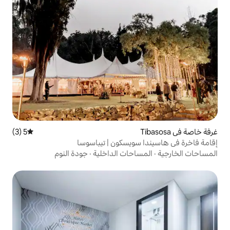
5 (3)
متوسط التقييم 5 من 5، 3 مراجعات
سويسكون | تيباسوسا
احات الداخلية
·
جودة النوم