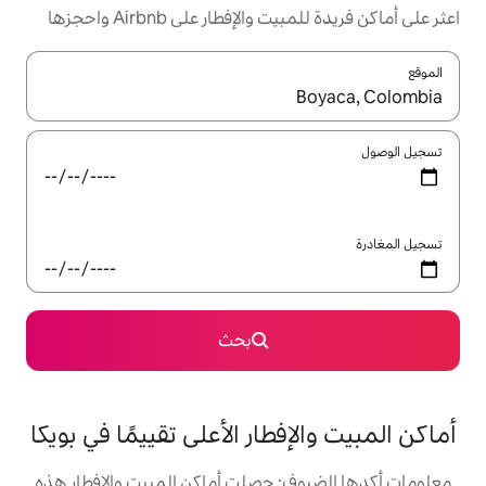
إفطار على Airbnb واحجزها
ل باستخدام السهمين لأعلى ولأسفل أو استكشف عن طريق اللمس أو السحب.
بحث
طار الأعلى تقييمًا في بويكا
: حصلت أماكن المبيت والإفطار هذه