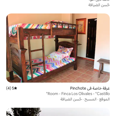
5 (4)
متوسط التقييم 5 من 5، 4 مراجعات
Room - Finca 
ضيافة