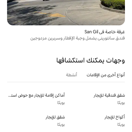
ة الإفطار وسريرين مزدوجين
تكشافها
أنشطة
أماكن إقامة للإيجار مع حوض استحمام ساخن
بويكا
شقق للإيجار
بويكا