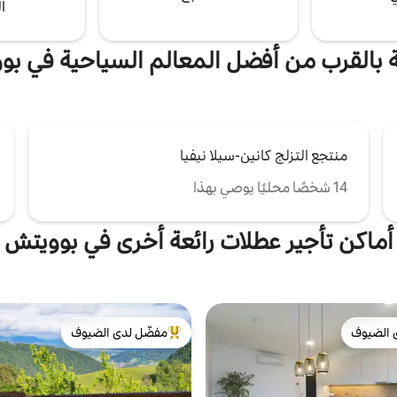
ا
ة بالقرب من أفضل المعالم السياحية في ب
منتجع التزلج كانين-سيلا نيفيا
14 شخصًا محليًا يوصي بهذا
أماكن تأجير عطلات رائعة أخرى في بوويتش
 الضيوف
مفضّل لدى الضيوف
 الضيوف
من أبرز البيوت المفضّلة لدى الضيوف