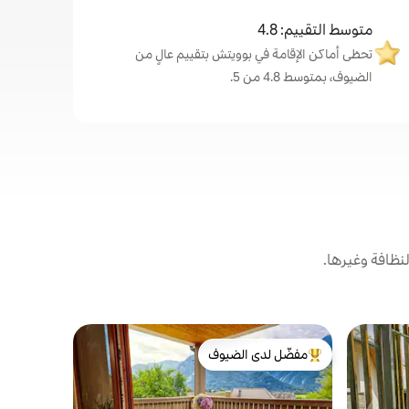
متوسط التقييم: 4.8
تحظى أماكن الإقامة في بوويتش بتقييم عالٍ من
الضيوف، بمتوسط 4.8 من 5.
نظافة وغيرها.
شقة في بو
مفضّل لدى الضيوف
مفضّل لد
شقة سكاليا 
من أبرز البيوت المفضّلة لدى الضيوف
مفضّل لد
مرحبًا بك ف