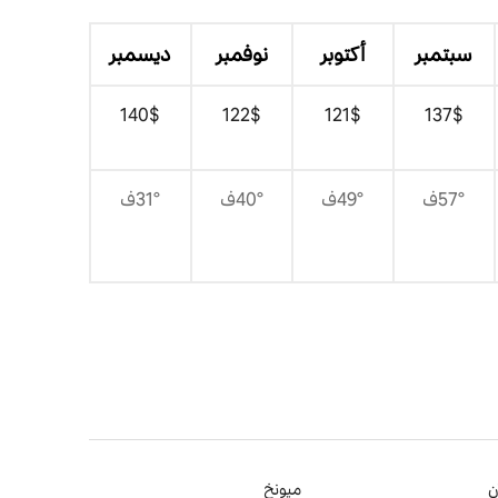
سبتمبر
أكتوبر
نوفمبر
ديسمبر
$‏137
$‏121
$‏122
$‏140
57°ف
49°ف
40°ف
31°ف
ن
ميونخ