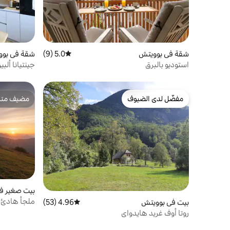
شقة في بوويتش
5.0 (9)
متوسط التقييم 5.0 من 5، 9 مراجعات
شقة في بوو
استوديو بالبرق
جينتيانا ألب
مفضّل لدى الضيوف
مضيف متمي
مفضّل لدى الضيوف
مضيف متمي
بيت صغير في
ملجأ هادئ ع
بيت في بوويتش
4.96 (53)
متوسط التقييم 4.96 من 5، 53 مراجعات
روتا أوف غريد هايدواي