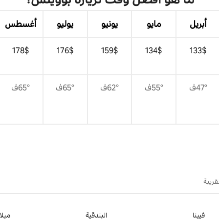
أبريل
مايو
يونيو
يوليو
أغسطس
$‏133
$‏134
$‏159
$‏176
$‏178
47°ف
55°ف
62°ف
65°ف
65°ف
قريبة
فيينا
البندقية
ميلا