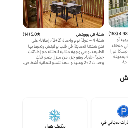
بالجبال الم
المصمم بعن
استرخ في م
المطبخ المج
النوم المري
التراس أو غ
4.98 (163)
 التقييم 4.98 من 5، 163 مراجعات
شقة في بوويتش
5.0 (14)
متوسط التقييم 5.0 من 5، 14 مراجعات
لاستكشاف م
يهية أو
شقة 4 – غرفة نوم واحدة (2+2)، إطلالة على
لا مثيل له.
الجبل
 في منطقة
تقع شقتنا الحديثة في قلب بوفيتش وتحيط بها
نيسكا غورا
الطبيعة، وهي وجهة مثالية للعائلة مع إطلالات
 بحديقة
جبلية خلابة. وهو جزء من منزل يضم ثلاث
حة
وحدات 2+2 وعلية واسعة تتسع لثمانية أشخاص،
لجاكوزي والساونا وتنس الطاولة و4 دراجات ،
وكل منها خاص بالكامل مع مدخل خاص به.
/أو
نقدم أيضًا جولات التجديف بالكاياك والتجديف
تش
 وركوب
بالطوافات والتجديف في الوديان التي تبدأ أمام
لال وقت
البيت مباشرة. إنه مثالي للعائلات والمجموعات
ثير من
لخلق ذكريات لا تُنسى، بالقرب من الطبيعة وعلى
ل بأشخاص
بعد خطوات من المعالم السياحية المحلية.
رات مجاني في
مكيف هواء