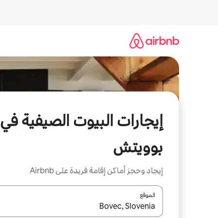
خطى
لى
لمحتوى
إيجارات البيوت الصيفية في
بوويتش
إيجاد وحجز أماكن إقامة فريدة على Airbnb
الموقع
عند توفر النتائج، انتقل باستخدام السهمين لأعلى ولأسف