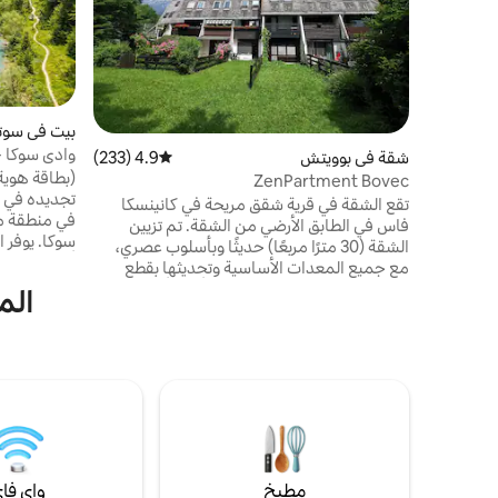
بيت في سوت
وادي سوكا -
شقة في بوويتش
4.9 (233)
متوسط التقييم 4.9 من 5، 233 مراجعات
ZenPartment Bovec
تقع الشقة في قرية شقق مريحة في كانينسكا
في منطقة م
فاس في الطابق الأرضي من الشقة. تم تزيين
سوكا. 
الشقة (30 مترًا مربعًا) حديثًا وبأسلوب عصري،
مع جميع المعدات الأساسية وتحديثها بقطع
تصميم مصنوعة يدويًا. مثالية للأزواج أو
الم
المغامرين المنفردين. على بعد بضع دقائق فقط
سيرًا على الأقدام يمكنك الوصول إلى وسط
لتناول الطعا
بوفيتش، حيث ستجد العديد من المطاعم
لستة أشخاص. واي فاي وتلفزي
والسوبر ماركت والحانات ومحطة الحافلات
والمكتب السياحي والوكالات الخارجية... يتوفر
موقف مجاني للسيارات وخدمة واي فاي مجانية.
مرحبًا.
مطبخ
واي فا