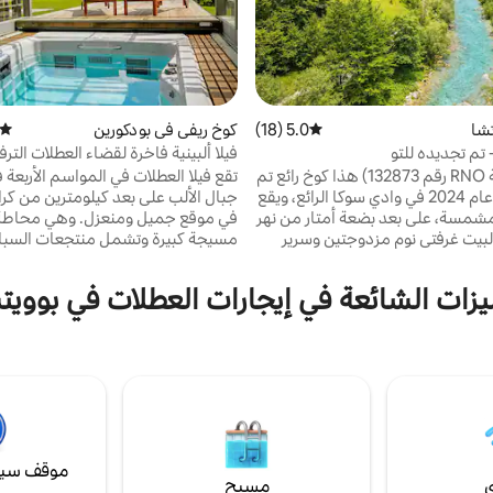
شا
5.0 (18)
متوسط التقييم 5.0 من 5، 18 مراجعات
كوخ ريفي في بودكورين
متوسط
 تم تجديده للتو
فيلا ألبينية فاخرة لقضاء العطلات الترف
النشطة
(بطاقة هوية RNO رقم 132873) هذا كوخ رائع تم
تقع فيلا العطلات في المواسم الأربعة
تجديده في عام 2024 في وادي سوكا الرائع، ويقع
جبال الألب على بعد كيلومترين من كرا
شمسة، على بعد بضعة أمتار من نهر
في موقع جميل ومنعزل. وهي محاطة
يوفر البيت غرفتي نوم مزدوجتين وسرير
مسيجة كبيرة وتشمل منتجعات السبا
أريكة كبير عالي الجودة. الكثير من الحدائق
وا
الخارجية ومناطق الجلوس. شواء. تم تجديد الكوخ
وهي مثالية لقضاء العطلات الترفيهية و
يزات الشائعة في إيجارات العطلات في بووي
في يونيو 2024 ويوفر أثاثًا وبياضات ووسائل راحة
النشطة جدًا (المشي لمسافات طويلة
عالية الجودة. يحتوي المطبخ على كل ما تحتاجه
الدراجات وما إلى ذلك). وهو مثالي خ
م بالإضافة إلى طاولة طعام كبيرة
انتشار وباء فيروس كورونا لأنه يتيح الك
ون ذكي.
المرح حتى عندما يجب تجنب الاتصا
آخرين.
موقف سيا
ي
مسبح