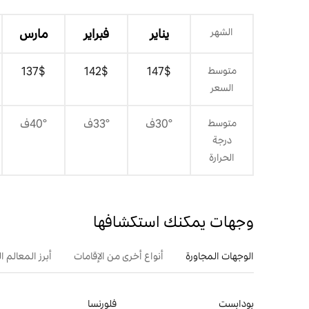
الشهر
يناير
فبراير
مارس
متوسط
$‏147
$‏142
$‏137
السعر
متوسط
30°ف
33°ف
40°ف
درجة
الحرارة
وجهات يمكنك استكشافها
الوجهات المجاورة
أنواع أخرى من الإقامات
أبرز المعالم ال
بودابست
فلورنسا