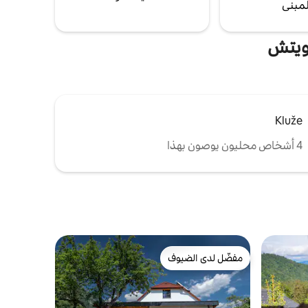
لمبنى
وويتش
Kluže
4 أشخاص محليون يوصون بهذا
مفضّل لدى الضيوف
مفضّل لدى الضيوف