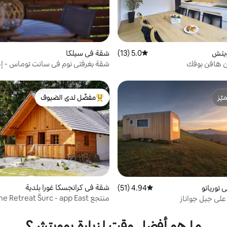
يتش
5.0 (13)
متوسط التقييم 5.0 من 5، 13 مراجعات
شقة في سيلكا
ين هافن بوفك
شقة بغرفتي نوم في سانت توماس - إطل
ّز
مفضّل لدى الضيوف
ّز
من أبرز البيوت المفضّلة لدى الضيوف
شقة في كرانجسكا غورا بلدية
 توريانو
4.94 (51)
متوسط التقييم 4.94 من 5، 51 مراجعات
منتجع Alpine Retreat Šurc - app East
لى جبل جواناز
ما هو أفضل وقت لزيارة بوويتش؟