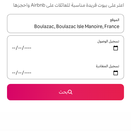
ئلات على Airbnb واحجزها
ل باستخدام السهمين لأعلى ولأسفل أو استكشف عن طريق اللمس أو السحب.
بحث