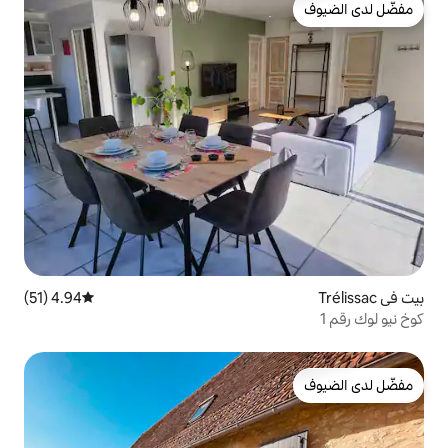
4.94 (51)
متوسط التقييم 4.94 من 5، 51 مراجعات