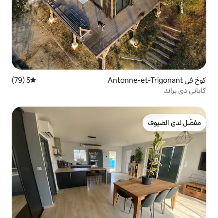
5 (79)
متوسط التقييم 5 من 5، 79 مراجعات