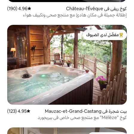
4.96 (190)
متوسط التقييم 4.96 من 5، 190 مراجعات
ادئ مع منتجع صحي وتكييف هواء
لدى الضيوف
4.95 (123)
متوسط التقييم 4.95 من 5، 123 مراجعات