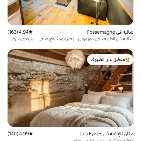
4.94 (163)
متوسط التقييم 4.94 من 5، 163 مراجعات
ني - بحيرة ومنتجع صحي - بيريجورد نوار
لدى الضيوف
4.99 (140)
متوسط التقييم 4.99 من 5، 140 مراجعات
جي خاص