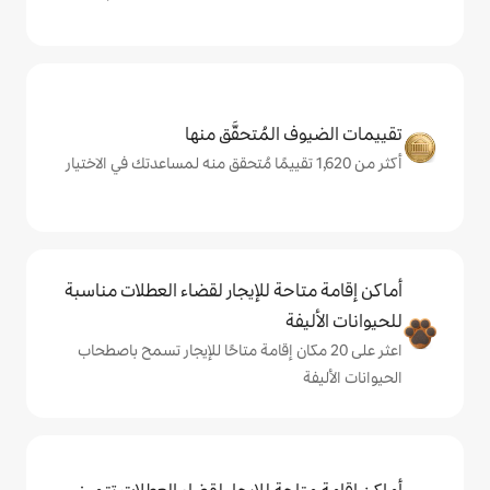
المُتحقَّق منها
حة للإيجار لقضاء العطلات مناسبة
ة
ى 20 مكان إقامة متاحًا للإيجار تسمح باصطحاب