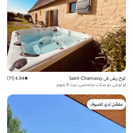
4.94 (71)
متوسط التقييم 4.94 من 5، 71 مراجعات
 4 نجوم