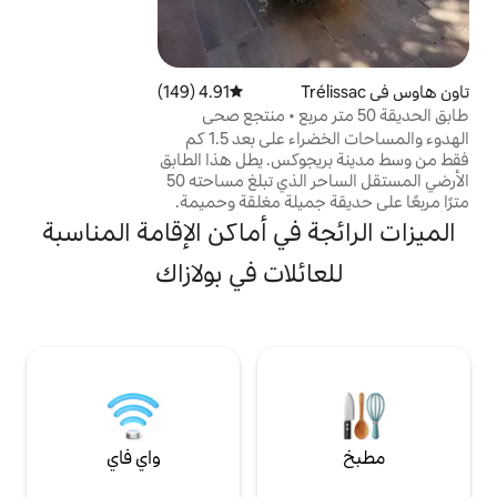
بذراعين) o غرفة العشاء o مطبخ مجهز o مكتب
• واي فاي تي في بوكس، نتفليكس • دراجات
تحت التصرف
4.91 (149)
متوسط التقييم 4.91 من 5، 149 مراجعات
50 متر مربع • منتجع صحي
الهدوء والمساحات الخضراء على بعد 1.5 كم
كس. يطل هذا الطابق
الأرضي المستقل الساحر الذي تبلغ مساحته 50
ميلة مغلقة وحميمة.
ترخائكم: - الوصول إلى شرفة العائلة
في أماكن الإقامة المناسبة
من حين لآخر، مع
لة لتناول وجبات
لات في بولازاك
مس، - يمكنك
لجاكوزي الشمالي،
يئية بواسطة موقد
خدمة من مايو إلى
واي فاي