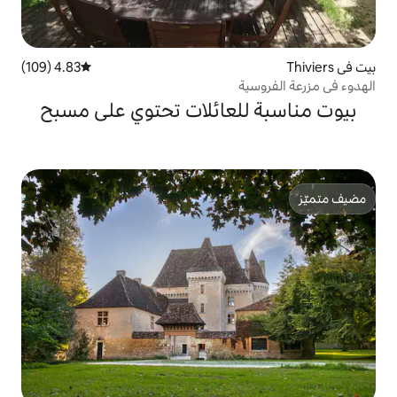
4.83 (109)
متوسط التقييم 4.83 من 5، 109 مراجعات
لعائلات تحتوي على مسبح