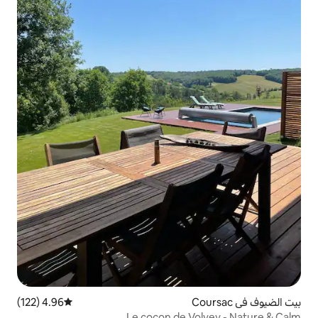
4.96 (122)
متوسط التقييم 4.96 من 5، 122 مراجعات
Le cocon de V