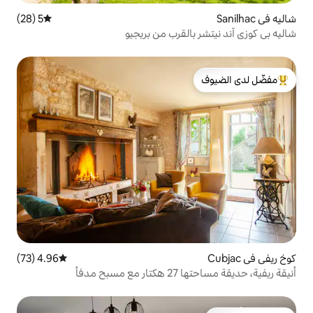
5 (28)
متوسط التقييم 5 من 5، 28 مراجعات
القرب من بريجيو
لدى الضيوف
4.96 (73)
متوسط التقييم 4.96 من 5، 73 مراجعات
مدفأ