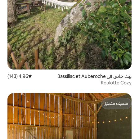
4.96 (143)
متوسط التقييم 4.96 من 5، 143 مراجعات