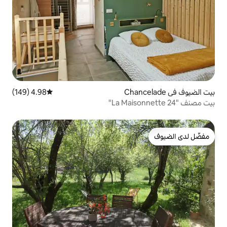
4.98 (149)
متوسط التقييم 4.98 من 5، 149 مراجعات