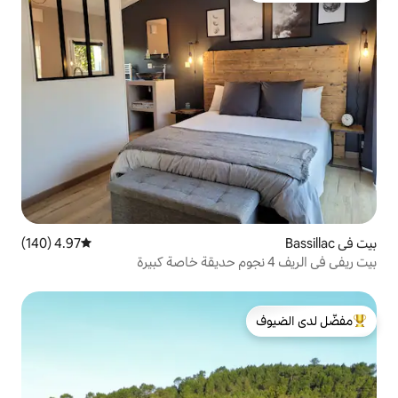
4.97 (140)
متوسط التقييم 4.97 من 5، 140 مراجعات
لدى الضيوف