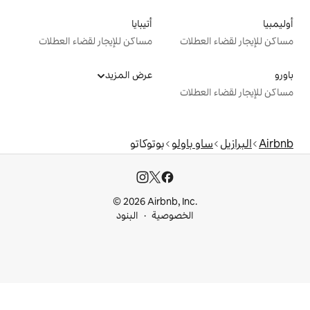
أتيبايا
ت
مساكن للإيجار لقضاء العطلات
عرض المزيد
ت
ولو
بوتوكاتو
© 2026 Airbnb, I
خصوصية
البنود