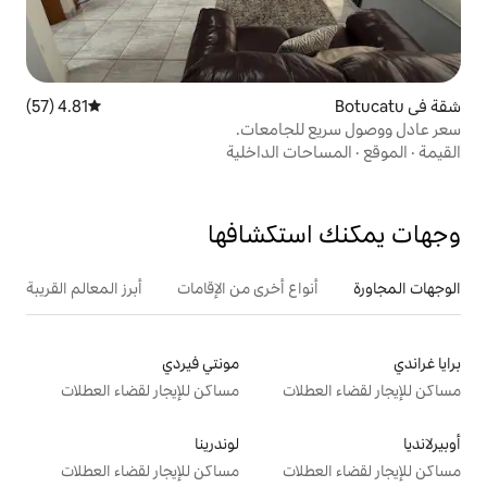
4.81 (57)
متوسط التقييم 4.81 من 5، 57 مراجعات
جامعات.
 الداخلية
تكشافها
ع أخرى من الإقامات
أبرز المعالم القريبة
مونتي فيردي
ت
مساكن للإيجار لقضاء العطلات
لوندرينا
ت
مساكن للإيجار لقضاء العطلات