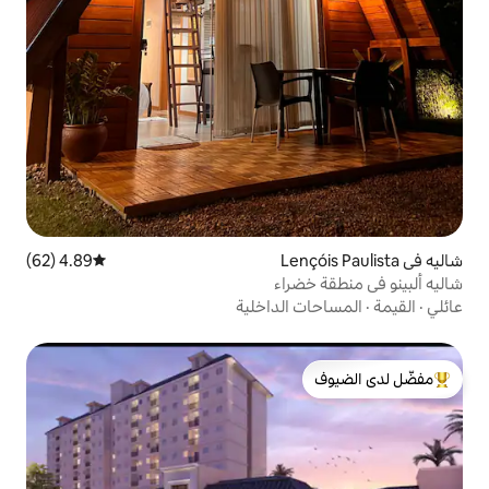
4.89 (62)
متوسط التقييم 4.89 من 5، 62 مراجعات
راء
الداخلية
لدى الضيوف