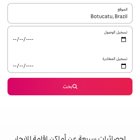
ل باستخدام السهمين لأعلى ولأسفل أو استكشف عن طريق اللمس أو السحب.
بحث
 عن أماكن إقامة للإيجار