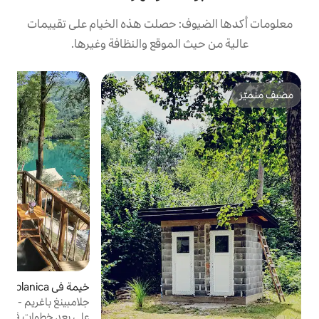
ف: حصلت هذه الخيام على تقييمات
 الموقع والنظافة وغيرها.
خيمة في Jablanica
4.87 (159)
متوسط التقييم 4.87 من 5، 159 مراجعات
جلامبينغ باغريم - البوسنة | خيمة سباركل
على بعد خطوات قليلة من البحيرة مع إمكانية