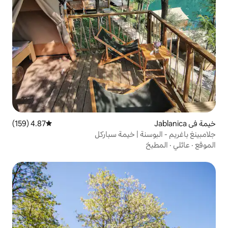
4.87 (159)
متوسط التقييم 4.87 من 5، 159 مراجعات
 | خيمة سباركل