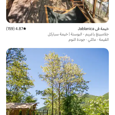
4.87 (159)
متوسط التقييم 4.87 من 5، 159 مراجعات
 | خيمة سباركل