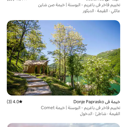
لبوسنة | خيمة صن شاين
4.0 (3)
متوسط التقييم 4.0 من 5، 3 مراجعات
ة | خيمة Comet