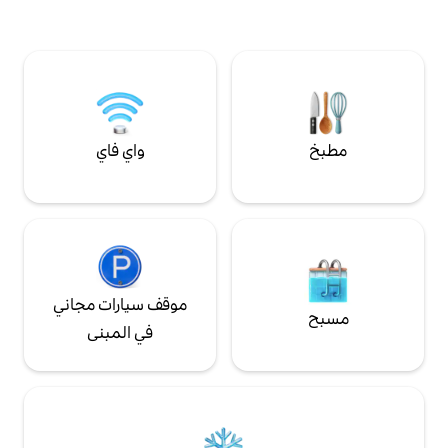
طقة لتناول الطعام،
ت حديثة - مثالية
اء عطلة غير تقليدية
واي فاي
موقف سيارات مجاني
في المبنى