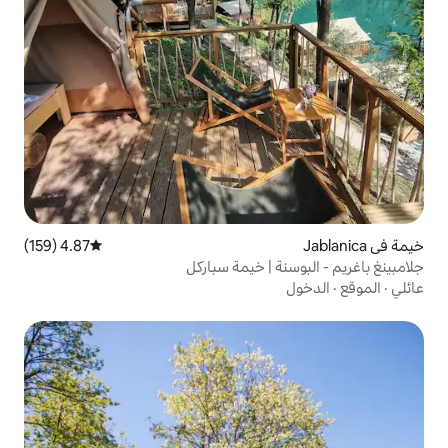
4.87 (159)
متوسط التقييم 4.87 من 5، 159 مراجعات
 | خيمة سباركل