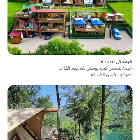
خييم الفاخر