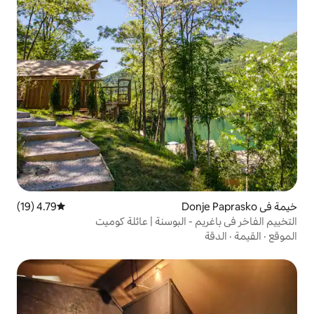
4.79 (19)
متوسط التقييم 4.79 من 5، 19 مراجعات
 البوسنة | عائلة كوميت