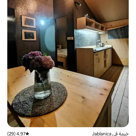
4.97 (29)
متوسط التقييم 4.97 من 5، 29 مراجعات