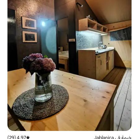
4.97 (29)
متوسط التقييم 4.97 من 5، 29 مراجعات