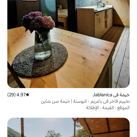
4.97 (29)
متوسط التقييم 4.97 من 5، 29 مراجعات
لبوسنة | خيمة صن شاين