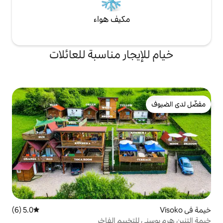
مكيف هواء
جار مناسبة للعائلات
5.0 (6)
متوسط التقييم 5.0 من 5، 6 مراجعات
تخييم الفاخر