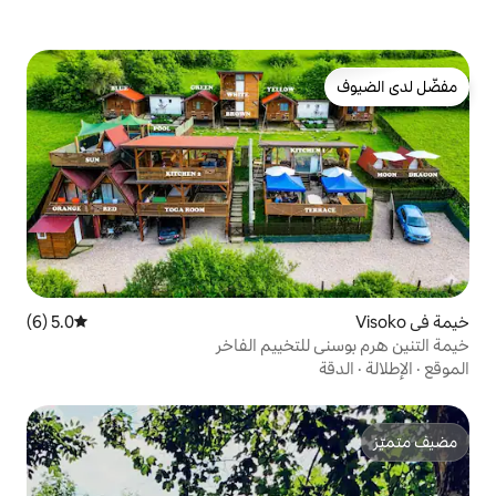
5.0 (6)
متوسط التقييم 5.0 من 5، 6 مراجعات
تخييم الفاخر