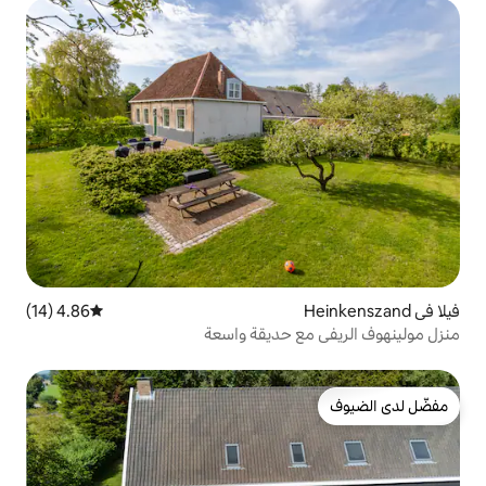
4.86 (14)
متوسط التقييم 4.86 من 5، 14 مراجعات
 حديقة واسعة