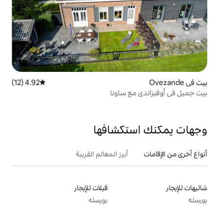
4.92 (12)
متوسط التقييم 4.92 من 5، 12 مراجعات
ع ساونا
تكشافها
أبرز المعالم القريبة
فيلات للإيجار
بورسله