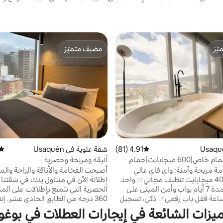
ّز
مضيف متميّز
ّز
مضيف متميّز
4.91 (81)
متوسط التقييم 4.91 من 5، 81 مراجعات
شقة علوية في Usaquén
متوس
حوض استحمام خاص|600 ميجابايت|حمام
أنيقة ومريحة وحصرية
|شيكو نورتي
مة مريحة وآمنة: واي فاي عالي
أصبحت الفخامة والأناقة والراحة وال
السرعة☞ 400 ميجابايت تنظيف مجاني☞ واحد
إطلالة الآن في متناول يدك في شقتنا ا
لكل إقامة لمدة 7 أيام بواب وأمن المبنى على
الحصرية التي تتمتع بإطلالات على المدي
ار☞ 24 ساعة قفل باب رقمي☞ ذكي، تسجيل
360 درجة من الطابق الحادي عشر. إن
وصول ذاتي على ☞ بعد 10 دقائق سيرًا على
بالكامل ومثالي للاسترخاء أثناء عملك، 
ميزات الشائعة في إيجارات العطلات في بوغوت
الأقدام من بارك 93 موقف سيارات ☞ مجاني في
في مبنى حديث به حمام سباحة وحما