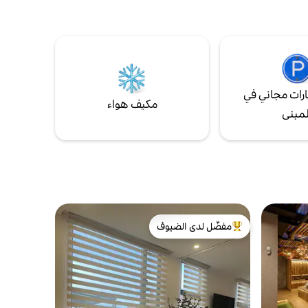
عمل أو ترفيهية، فإن القيمة الحقيقية لهذه
شتركة
الشقة تكمن في موقعها. يُحظر منعًا باتًا إقامة
 تفويتها!
الحفلات وإصدار الضوضاء في الليل.
ي كالي
ات. (من
الإضافية)
رات مجاني في
مكيف هواء
لمبنى
مفضّل لدى الضيوف
من أبرز البيوت المفضّلة لدى الضيوف