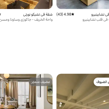
ي تشابينيرو
4.98 (43)
متوسط التقييم 4.98 من 5، 43 مراجعات
شقة في تشيكو نورتي
مت
في قلب تشابينيرو
واحة الخريف - جاكوزي وساونا ومسرح k
 الضيوف
مضيف متميّز
 الضيوف
مضيف متميّز