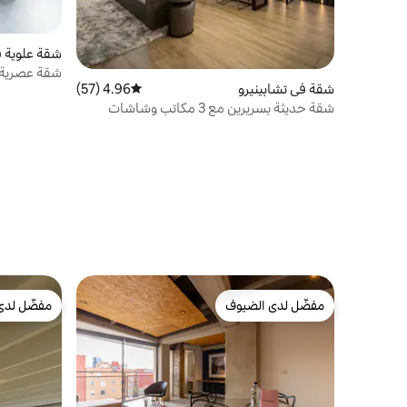
شقة علوية ف
شقة عصرية 
شقة في تشابينيرو
4.96 (57)
متوسط التقييم 4.96 من 5، 57 مراجعات
شقة حديثة بسريرين مع 3 مكاتب وشاشات
مفضّل لدى الضيوف
مفضّل لدى
مفضّل لدى الضيوف
مفضّل لدى