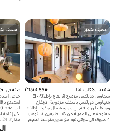
مضيف متميّز
مضيف متمي
مضيف متميّز
مضيف متمي
شقة في لا كاستيلانا
4.86 (115)
متوسط التقييم 4.86 من 5، 115 مراجعات
شقة في Usaquén
بنتهاوس دوبلكس مزدوج الارتفاع بإطلالة • El
Polo
سباحة مكيف
بنتهاوس دوبلكس بأسقف مزدوجة الارتفاع
استمتع بإقا
ونوافذ بانورامية في إل بولو، شمال بوغوتا. إطلالة
مفتوحة على المدينة من كلا الطابقين. تستوعب
4 ضيوف في غرفتي نوم مع سرير متوسط الحجم
مد
وتلفزيون. حمامان ومطبخ مجهز تجهيزًا كاملاً
ال
وغرفة طعام ومنطقة عمل وواي فاي عالي