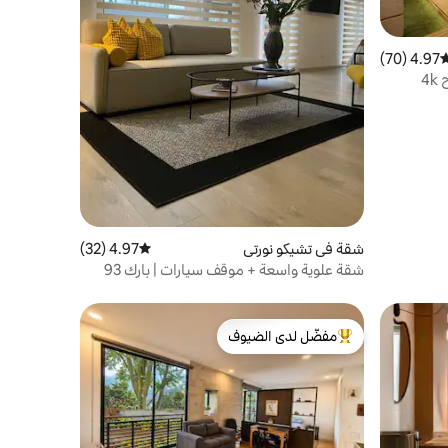
4.97 (70)
وسط التقييم 4.97 من 5، 70 مراجعات
4
شقة في تشيكو نورتي
4.97 (32)
متوسط التقييم 4.97 من 5، 32 مراجعات
شقة علوية واسعة + موقف سيارات | بارك 93
مفضّل لدى الضيوف
من أبرز البيوت المفضّلة لدى الضيوف