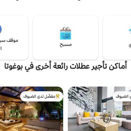
طابق الثالث عشر ☞ يجب على كل
وصالة ألعاب رياضية ومساحة عمل م
ضيف وزائر إرسال صورة لجواز سفره أو Cédula
ومطعم وغرفة اجتماعات. تجربة لا يمكن
 كولومبية) قبل تسجيل الوصول.
على بعد خطوات من منطقة الأعمال ف
ن البيت للحصول على المعلومات
100 مع سهولة الوصول وموقف سيار
تحقق من وصول الضيف لمعرفة توافر
المهم مراجعة قوانين البيت – القواعد 
الميزات والجداول الزمنية ☞ المساحة: 25 مترًا
موقف سيا
ي
مسبح
ا
أماكن تأجير عطلات رائعة أخرى في بوغوتا
 الضيوف
مفضّل لدى الضيوف
 الضيوف
من أبرز البيوت المفضّلة لدى الضيوف