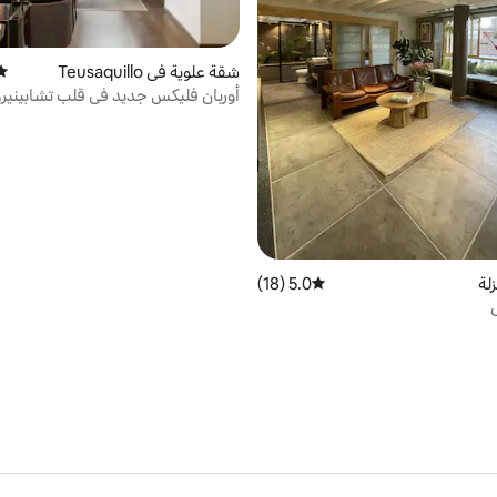
شقة علوية في Teusaquillo
متو
أوربان فليكس جديد في قلب تشابينيرو
لة
5.0 (18)
متوسط التقييم 5.0 من 5، 18 مراجعات