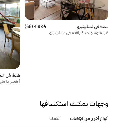
شقة في تشابينيرو
4.88 (66)
متوسط التقييم 4.88 من 5، 66 مراجعات
غرفة نوم واحدة رائعة في تشابينيرو
شقة في العز
أخضر داخلي
وجهات يمكنك استكشافها
أنواع أخرى من الإقامات
أنشطة