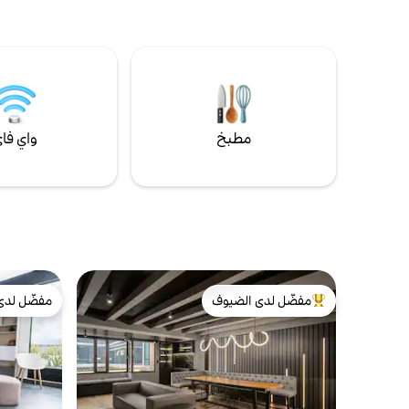
السرعة. شرفة بإطلالة خلابة. تقع على بعد 7
الموقع ☞ ال
دقائق سيرًا على الأقدام من متنزه إل فيري، و8
دقائق بالسيارة من متنزه 93، و12 دقيقة من زونا
(بطاقة هوية
تي، و25 دقيقة من المطار. مبنى به بواب على
(راجع قواني
مدار 24 ساعة وطوال أيام الأسبوع، ومساحة
الكاملة) ☞ 
عمل مشتركة، وتراس مشترك بزاوية 360 درجة.
تتوفر خدمات غسيل الملابس وموقف للسيارات
مربعًا استرخ واستكشف 😁
مقابل رسوم.
مطبخ
واي فا
مفضّل لدى الضيوف
مفضّل لدى
من أبرز البيوت المفضّلة لدى الضيوف
مفضّل لدى