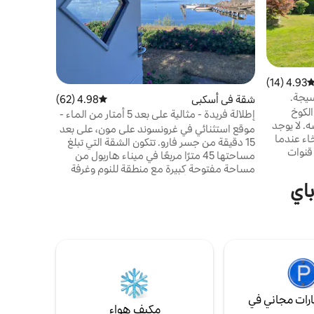
بإضاءة رائع
النوافذ الك
مع أثاث خا
من كامونين،
4.93 (14)
توسط التقييم 4.93 من 5، 14 مراجعات
بوغو هافن 
يجة.
شقة في أسكبي
4.98 (62)
متوسط التقييم 4.98 من 5، 62 مراجعات
ماذا عن مسا
الكوخ
أو قلعة لي
إطلالة فريدة - مثالية على بعد 5 أمتار من الماء -
القديم المريح والواسع في الوقت نفسه. لا يوجد
سماء داكنة
موقع استثنائي في غرونسوند على مون، على بعد
خاء عندما
15 دقيقة من جسر فارو. تتكون الشقة التي تبلغ
قنوات
مساحتها 45 مترًا مربعًا في ميناء هاربول من
ر من
مساحة مفتوحة كبيرة مع منطقة للنوم وغرفة
ر مزود إنترنت
معيشة مع سرير أريكة. مطبخ صغير وحمام/
باي
واحد. 🐕 🐕 كلابك مرحب بها أيضًا هنا. إذا كنت
مرحاض وتراسين جميلين يطلان على بحر البلطيق
ذلك،
وفالستر. سماء مظلمة مُرصَّعة بالنجوم. يقع على
 ينبغي أن يدخل إلى
طريق كامونو: 5 دقائق إلى داغلي بروغسن، 20
ان الأمر
دقيقة إلى ستيج، 40 دقيقة إلى مون كلينت.
كذلك، فسيتم تحصيل رسوم تنظيف قدرها 800
ممنوع التدخين في البيت أو الحديقة. منظفات
التنظيف والغسيل خالية من العطور. مرحبًا بك
في الهدوء والمناظر الخلابة.
رات مجاني في
مكيف هواء