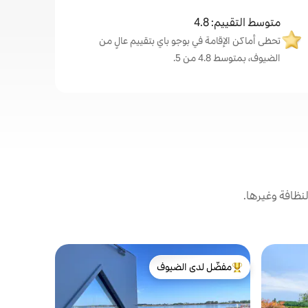
متوسط التقييم: 4.8
تحظى أماكن الإقامة في بوجو باي بتقييم عالٍ من
الضيوف، بمتوسط 4.8 من 5.
نظافة وغيرها.
بيت في بوج
مفضّل لدى الضيوف
مفضّل 
بيت صيفي ح
من أبرز البيوت المفضّلة لدى الضيوف
من أبرز ا
استمتع ببعض
أصدقائك في 