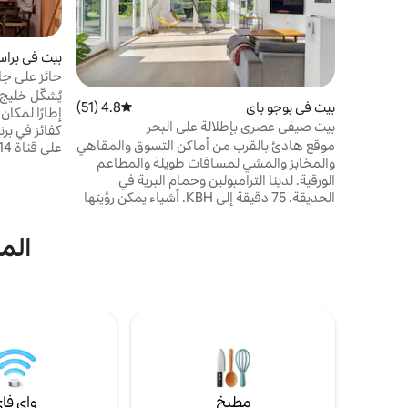
بيت في براس
حائز على جا
لعام 2014
يُشكّل خليج
بيت في بوجو باي
4.8 (51)
متوسط التقييم 4.8 من 5، 51 مراجعات
إطارًا لمكان 
بيت صيفي عصري بإطلالة على البحر
كفائز في بر
موقع هادئ بالقرب من أماكن التسوق والمقاهي
والمخابز والمشي لمسافات طويلة والمطاعم
الورقية. لدينا الترامبولين وحمام البرية في
تمامًا للزوجي
الحديقة. 75 دقيقة إلى KBH. أشياء يمكن رؤيتها
لدي
في مكان قريب: الإبحار مع العبارة الخشبية
السباحة في 
القديمة Ida إلى Stubbekøbing الجميلة، وزيارة
رونكلينت وال
المي
Møns Klint، و Goose Tower، و
Knuthenborg Safari Park، وحديقة حيوان
إلى ذلك، فإ
Crocodile، ومتحف Fuglsang للفنون، وبرج
الجميل - ور
الغابة/حديقة الغسيل، و Lalandia، ومدينة ميناء
Præstø، و Holmegård Glassworks و
Amusement Park Bonbonland. لدينا أيضًا
ألعاب أونو وألعاب الطاولة للأيام الممطرة.
مطبخ
واي فا