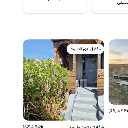
لمبنى
مفضّل لدى الضيوف
مفضّل لدى الضيوف
4.96 (46)
سط التقييم 4.96 من 5، 46 مراجعات
شقة في فوردينغبورغ
4.94 (32)
متوسط التقييم 4.94 من 5، 32 مراجعات