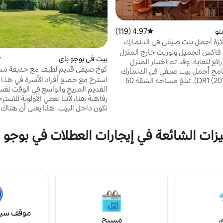
تو
4.97 (119)
متوسط التقييم 4.97 من 5، 119 مراجعات
ئزة أجمل بيت صيفي في الدنمارك
 فاكس الجميل ونوريت خارج المنزل
بيت في بوجو باي
م
رائع للغاية. وقد تم اختيار المنزل
كوخ صيفي قديم لطيف مع حديقة مس
نامج أجمل بيت صيفي في الدنمارك
استرخ مع جميع أفراد الأسرة في هذا 
على قناة DR1 (2014). تبلغ مساحة الشقة 50
متر مربع، ويصل ارتفاعها إلى 4 أمتار، وهي مثالية
رفاهية هنا، لأننا نعطي الأولوية للاستر
ن - ولكنها أيضًا مثالية للعائلة التي
نكون داخل البيت. هذا يعني أن هناك 
ها 2-3 أطفال. على مدار السنة، يمكن
مجانية فقط، والكثير من الأفلام، والكثي
"سفينسكيرهوليت" وما إلى ذلك.
الألعاب في الخزانة 🎲 نحن نختب
جزيرة الصغيرة الجميلة ماديرن، التي
زات الشائعة في إيجارات العطلات في بوجو 
يملكها قصر نيسو. 10 كم من براستو. وبالإضافة
تستخدم بطانية ومكنسة كهربائية بعد 
ن المناظر الطبيعية خلقت للتمشي
يمكنك تركها على الأريكة. لا
كوب على الدراجات.
الأسرّة تحت أي ظرف من الظروف. إذا ك
كرونة دنماركية. 🐕 🐕
موقف سيا
ي
مسبح