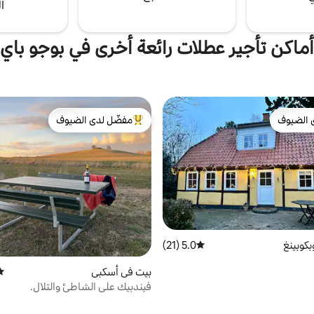
ا
أماكن تأجير عطلات رائعة أخرى في بوجو باي
 الضيوف
مفضّل لدى الضيوف
 الضيوف
من أبرز البيوت المفضّلة لدى الضيوف
كوبينغ
5.0 (21)
متوسط التقييم 5.0 من 5، 21 مراجعات
بيت في أسكبي
متو
فيندبيك على الشاطئ والتلال.