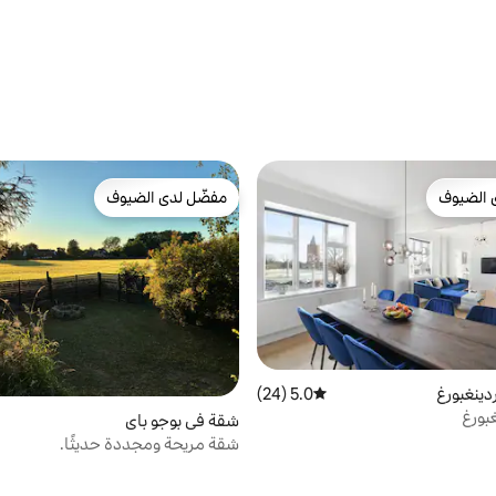
 الضيوف
مفضّل لدى الضيوف
 الضيوف
مفضّل لدى الضيوف
ينغبورغ
5.0 (24)
متوسط التقييم 5.0 من 5، 24 مراجعات
غبورغ
شقة في بوجو باي
شقة مريحة ومجددة حديثًا.