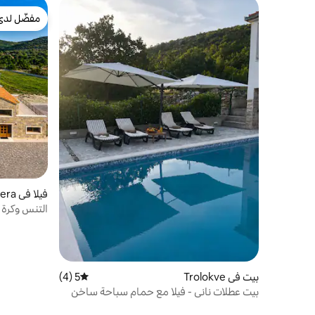
مفضّل لدى
مفضّل لدى
فيلا في Cera
التنس وكرة ا
جيمس بوند
بيت في Trolokve
5 (4)
متوسط التقييم 5 من 5، 4 مراجعات
بيت عطلات ناني - فيلا مع حمام سباحة ساخن