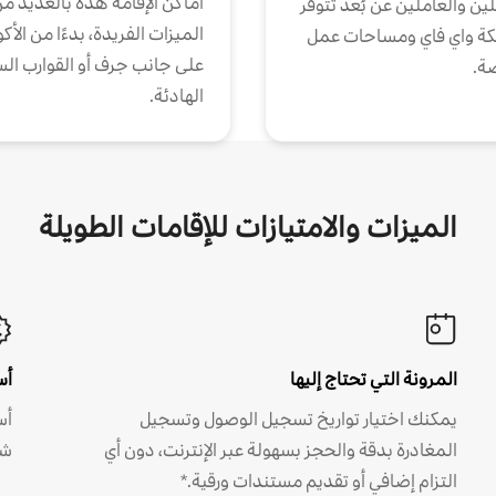
أماكن الإقامة هذه بالعديد م
ين والعاملين عن بُعد تتوفر
الميزات الفريدة، بدءًا من الأك
كة واي فاي ومساحات عمل
على جانب جرف أو القوارب الس
ة.
الهادئة.
الميزات والامتيازات للإقامات الطويلة
المرونة التي تحتاج إليها
أس
يمكنك اختيار تواريخ تسجيل الوصول وتسجيل
أس
المغادرة بدقة والحجز بسهولة عبر الإنترنت، دون أي
شه
التزام إضافي أو تقديم مستندات ورقية.*