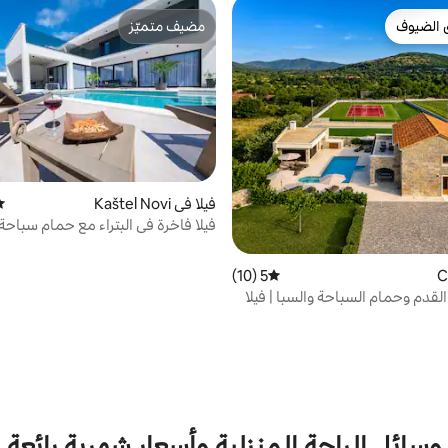
 الضيوف
مضيف متميّز
 الضيوف
مضيف متميّز
فيلا في Kaštel Novi
مت
فيلا فاخرة في البتراء مع حمام سباحة 
للعائلات
5 (10)
متوسط التقييم 5 من 5، 10 مراجعات
لقدم وحمام السباحة والسبا | فيلا
وسائل الراحة المنزلية وأسعار شهرية رائعة