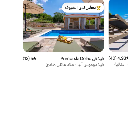
مفضّل لدى الضيوف
من أبرز البيوت المفضّلة لدى الضيوف
4.93 (40)
وسط التقييم 4.93 من 5، 40 مراجعات
فيلا في Primorski Dolac
5 (13)
متوسط التقييم 5 من 5، 13 مراجعات
| مثالية
فيلا دوموس ألبا - ملاذ عائلي هادئ