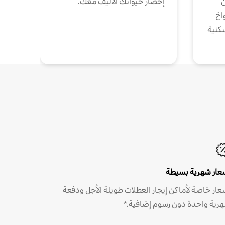
ن
إحضار حيوانك الأليف معك.
واخ
كنية
عار شهرية بسيطة
عار خاصة لأماكن إيجار العطلات طويلة الأجل ودفعة
رية واحدة دون رسوم إضافية.*