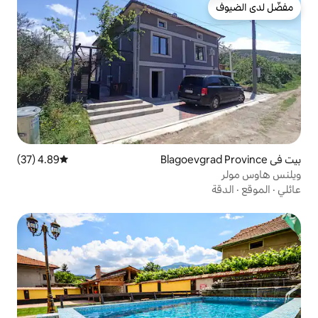
4.89 (37)
متوسط التقييم 4.89 من 5، 37 مراجعات