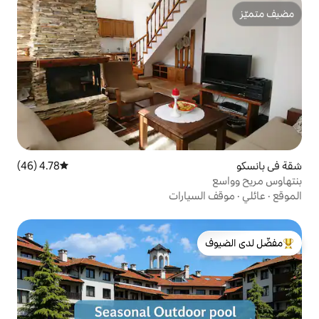
4.78 (46)
متوسط التقييم 4.78 من 5، 46 مراجعات
ارات
لدى الضيوف