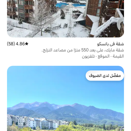
4.86 (58)
متوسط التقييم 4.86 من 5، 58 مراجعات