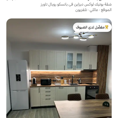
بانسكو رويال تاورز
لدى الضيوف