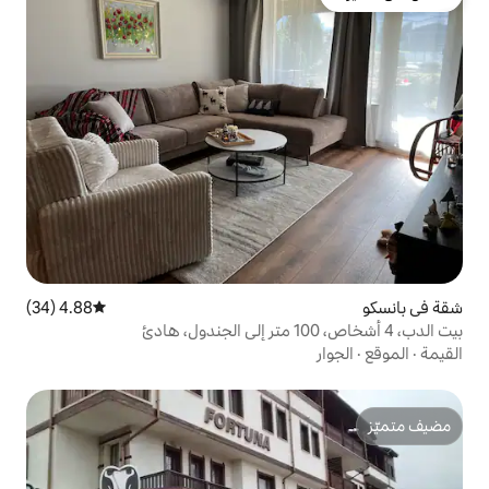
4.88 (34)
متوسط التقييم 4.88 من 5، 34 مراجعات