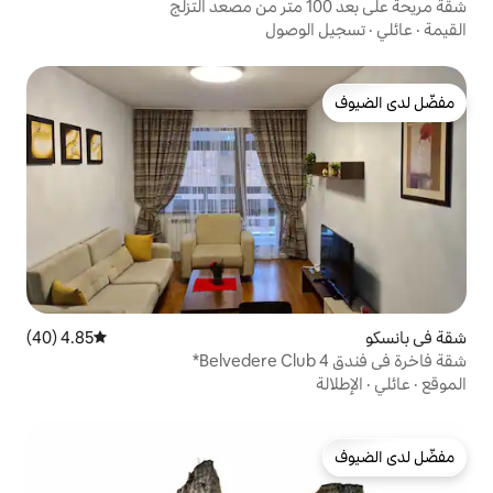
وصول
4.85 (40)
متوسط التقييم 4.85 من 5، 40 مراجعات