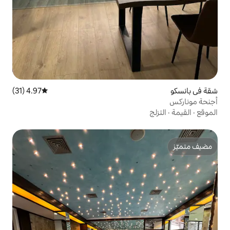
4.97 (31)
متوسط التقييم 4.97 من 5، 31 مراجعات