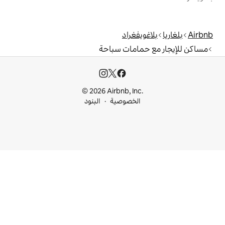
غراد
امات سباحة
© 2026 Airbnb, I
خصوصية
البنود