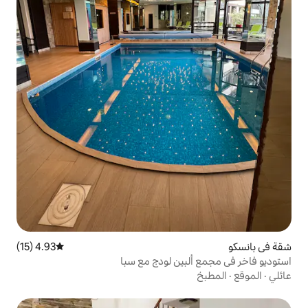
4.93 (15)
متوسط التقييم 4.93 من 5، 15 مراجعات
ين لودج مع سبا