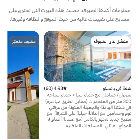
: حصلت هذه البيوت التي تحتوي على
ية من حيث الموقع والنظافة وغيرها.
ش
مضيف متميّز
ش
مضيف متميّز
ي
ل
ع
ي
م
4.93 (60)
متوسط التقييم 4.93 من 5، 60 مراجعات
م
سبا + حمام سباحة
ا
(مقابل الطريق مباشرة)
ا
ة المكونة من غرفتي
ج
نوم وحمامين مع إطلالة جبلية على الشرفة. مع
م
(مع غسالة أطباق)،
5 بوصة، وأسرّة جديدة رائعة
الداخلية
مشاهدة نيتفليكس أو
 بما في ذلك حمام السباحة على