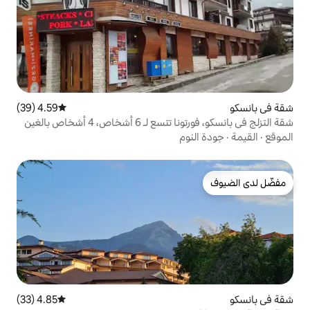
4.59 (39)
متوسط التقييم 4.59 من 5، 39 مراجعات
اص، 4 أشخاص بالغين
وم
4.85 (33)
متوسط التقييم 4.85 من 5، 33 مراجعات