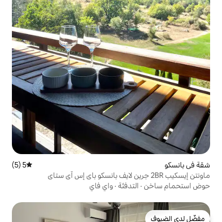
5 (5)
متوسط التقييم 5 من 5، 5 مراجعات
تدفئة
·
واي فاي