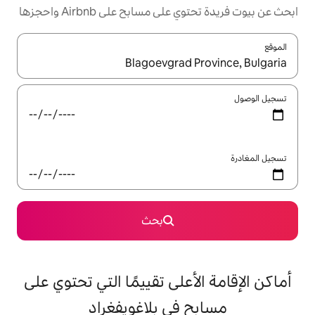
مسابح على Airbnb واحجزها
ل باستخدام السهمين لأعلى ولأسفل أو استكشف عن طريق اللمس أو السحب.
بحث
على تقييمًا التي تحتوي على
في بلاغويفغراد