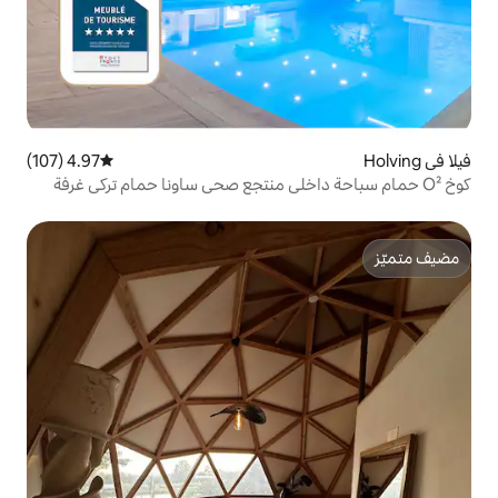
4.97 (107)
متوسط التقييم 4.97 من 5، 107 مراجعات
داخلي منتجع صحي ساونا حمام تركي غرفة