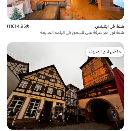
4.95 (116)
متوسط التقييم 4.95 من 5، 116 مراجعات
طح في البلدة القديمة