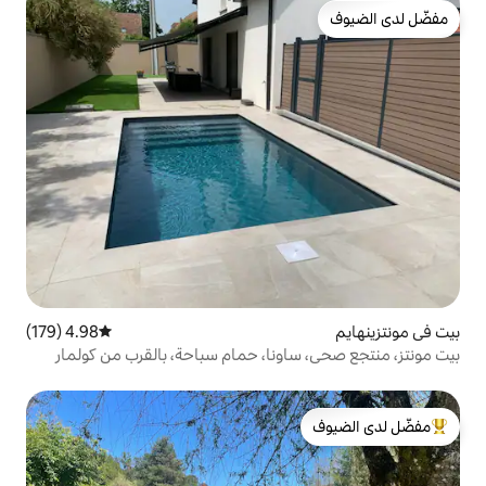
4.98 (179)
متوسط التقييم 4.98 من 5، 179 مراجعات
ونا، حمام سباحة، بالقرب من كولمار
لدى الضيوف