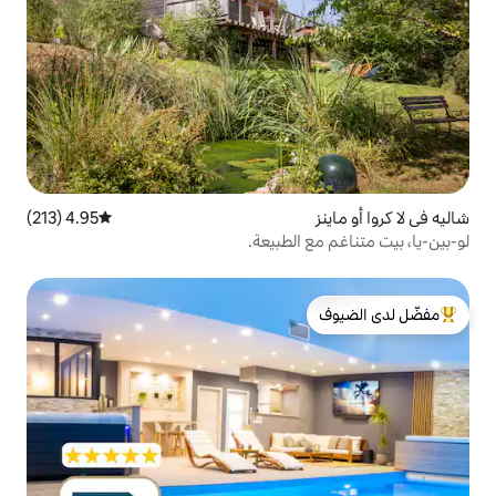
4.95 (213)
متوسط التقييم 4.95 من 5، 213 مراجعات
لطبيعة.
لدى الضيوف