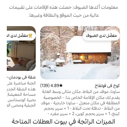
: حصلت هذه الإقامات على تقييمات
 الموقع والنظافة وغيرها.
ب
مفضّل لدى الضيوف
م
من أبرز البيوت المفضّلة لدى الضيوف
ص
ل
ل
ب
و
ش
شقة في بودمان-لودفيغسهافن
4.98 (122)
متوسط التقييم 4.98 من 5، 122 مراجعات
ع
الجنة مباشرة على البحيرة مع ساونا على الماء
4.89 (139)
متوسط التقييم 4.89 من 5، 139 مراجعات
ش
هذه الشقة الجديدة الجميلة (80 متر مربع من
ان مثالي وسط الغابة
س
مساحة المعيشة) مناسبة تمامًا لجميع عشاق
يقدم لك مكان الإقامة الخاص بنا: - الخصوصية
بحيرة كونستانس والمتنزهين وراكبي الدراجات
ساونا خارجية - موقد
الجبلية ومحبي الطبيعة. تقع الوجهات السياحية
من البلاط - تدفئة تحت البلاط - 1 × سرير بحجم
مثل ماريانشلوتش، جزيرة مايناو وكونستانس في
كينج، 1 × سرير بحجم كوين، 2 × سرير مفرد -
المنطقة المجاورة مباشرة. تقع بودمان على
 مع موقد حثي، سطح
 في بيوت العطلات المتاحة
بحيرة أوبرلينج وتوفر بعض المطاعم اللطيفة. يتبع
صحون، ثلاجة، ماكينة
المنزل مباشرةً شاطئ طبيعي بطول 11 كم يصل