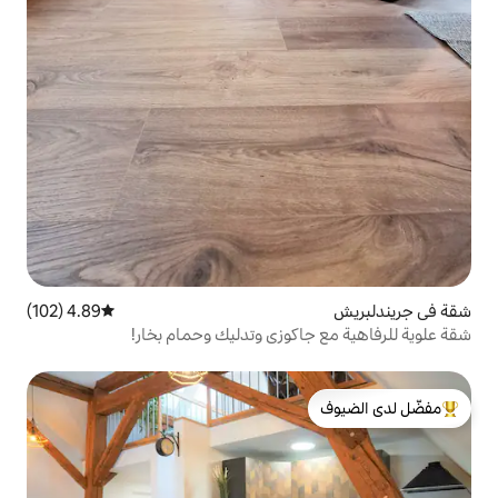
4.89 (102)
متوسط التقييم 4.89 من 5، 102 مراجعات
كوزي وتدليك وحمام بخار!
لدى الضيوف