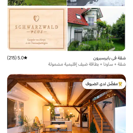
5.0 (215)
متوسط التقييم 5.0 من 5، 215 مراجعات
 إقليمية مشمولة
لدى الضيوف