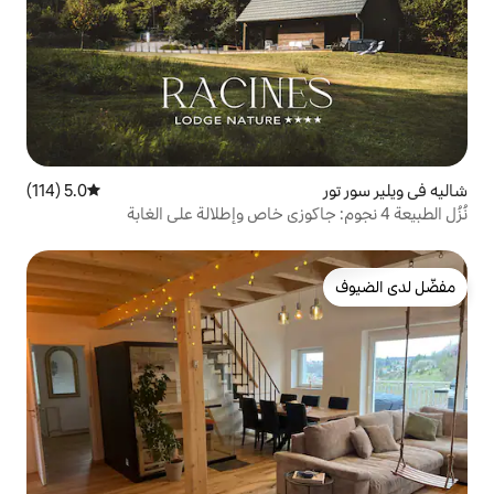
5.0 (114)
متوسط التقييم 5.0 من 5، 114 مراجعات