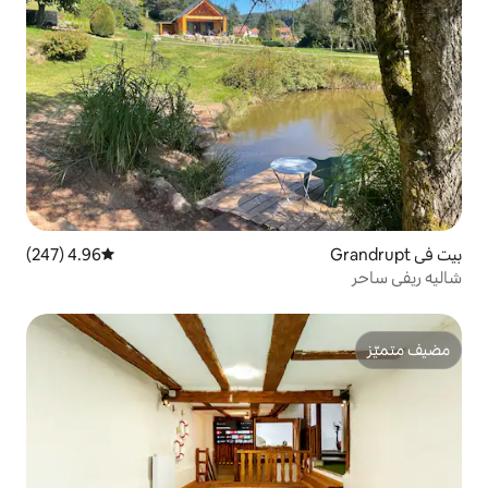
4.96 (247)
متوسط التقييم 4.96 من 5، 247 مراجعات