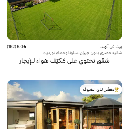
5.0 (152)
متوسط التقييم 5.0 من 5، 152 مراجعات
ساونا وحمام نورديك
ى مُكيّف هواء للإيجار
لدى الضيوف