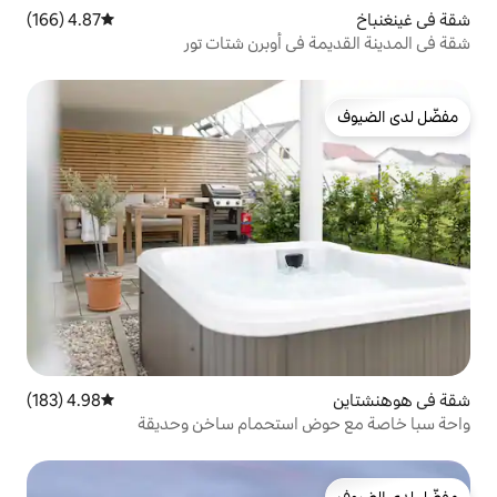
4.87 (166)
متوسط التقييم 4.87 من 5، 166 مراجعات
ي أوبرن شتات تور
4.98 (183)
متوسط التقييم 4.98 من 5، 183 مراجعات
استحمام ساخن وحديقة