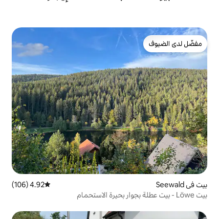
4.92 (106)
متوسط التقييم 4.92 من 5، 106 مراجعات