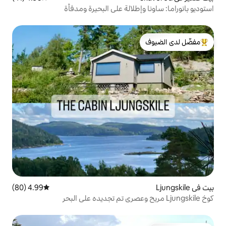
طلالة على البحيرة ومدفأة
لدى الضيوف
4.99 (80)
متوسط التقييم 4.99 من 5، 80 مراجعات