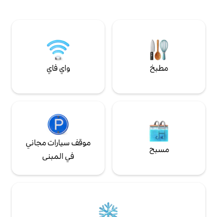
أشخاص إضافيين في الصيف (لا يمكن تدفئته).
يتفليكس/إتش بي أو • دش/حوض استحمام •
بياضات السرير/المناشف •
مراتب إسفنجية ميموري فوم • دراجتان في
الصيف • 2 سرير للتشمس • مدفأة • دش خارجي
واي فاي
موقف سيارات مجاني
في المبنى