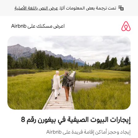
لومات آليًا. 
عرض النص باللغة الأصلية
اعرض مسكنك على Airbnb
صيفية في بيغورن رقم 8
ة على Airbnb