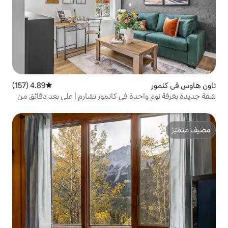
4.89 (157)
متوسط التقييم 4.89 من 5، 157 مراجعات
ة في كانمور تشارم | على بعد دقائق من