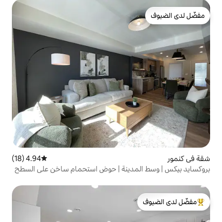
4.94 (18)
متوسط التقييم 4.94 من 5، 18 مراجعات
مدينة | حوض استحمام ساخن على السطح
لدى الضيوف