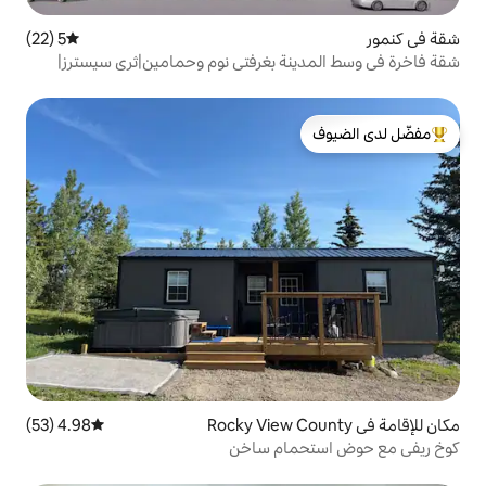
5 (22)
متوسط التقييم 5 من 5، 22 مراجعات
ة بغرفتي نوم وحمامين|ثري سيسترز|
ف سيارات
لدى الضيوف
4.98 (53)
متوسط التقييم 4.98 من 5، 53 مراجعات
مام ساخن