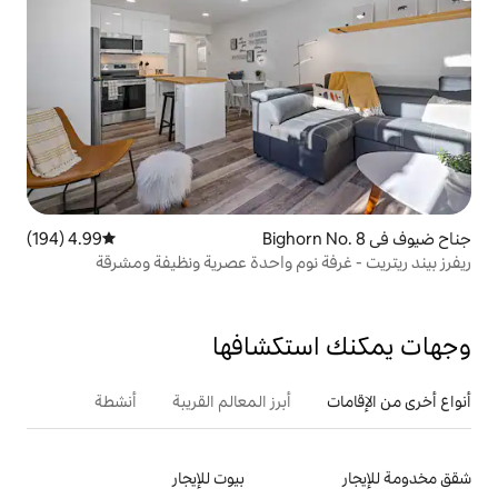
4.99 (194)
متوسط التقييم 4.99 من 5، 194 مراجعات
نوم واحدة عصرية ونظيفة ومشرقة
تكشافها
أبرز المعالم القريبة
أنشطة
بيوت للإيجار