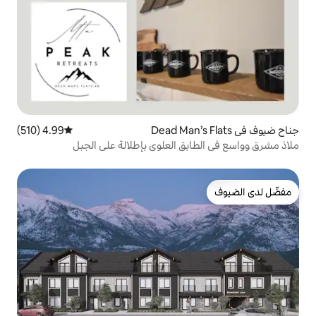
4.99 (510)
متوسط التقييم 4.99 من 5، 510 مراجعات
ق العلوي بإطلالة على الجبل