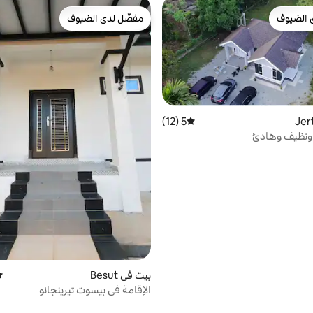
 الضيوف
مفضّل لدى الضيوف
 الضيوف
مفضّل لدى الضيوف
5 (12)
متوسط التقييم 5 من 5، 12 مراجعات
ونظيف وهادئ
بيت في Besut
مت
الإقامة في بيسوت تيرينجانو