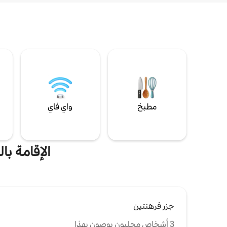
مطبخ
واي فاي
ل
الإقامة بالق
جزر فرهنتين
3 أشخاص محليون يوصون بهذا