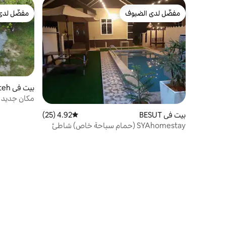
مفضّل لدى الضيوف
مفضّل لدى
مفضّل لدى الضيوف
مفضّل لدى
بيت في Jerteh
مكان جديد 
بيت في BESUT
4.92 (25)
متوسط التقييم 4.92 من 5، 25 مراجعات
SYAhomestay (حمام سباحة خاص) شاطئ
على بعد 2 كم، 5 كم إلى رصيف الميناء