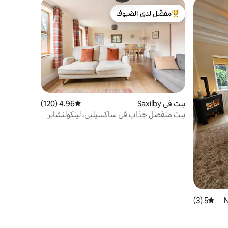
مفضّل لدى الضيوف
من أبرز البيوت المفضّلة لدى الضيوف
بيت في Saxilby
4.96 (120)
متوسط التقييم 4.96 من 5، 120 مراجعات
بيت منفصل جذاب في ساكسيلبي، لينكولنشاير
5 (3)
متوسط التقييم 5 من 5، 3 مراجعات