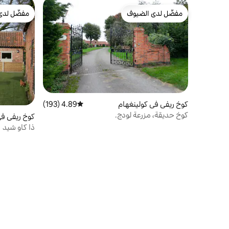
مفضّل لدى الضيوف
مفضّل لدى
مفضّل لدى الضيوف
مفضّل لدى
كوخ ريفي في كولينغهام
4.89 (193)
متوسط التقييم 4.89 من 5، 193 مراجعات
كوخ حديقة، مزرعة لودج.
كوخ ريفي في th Scarle
ذا كاو شيد