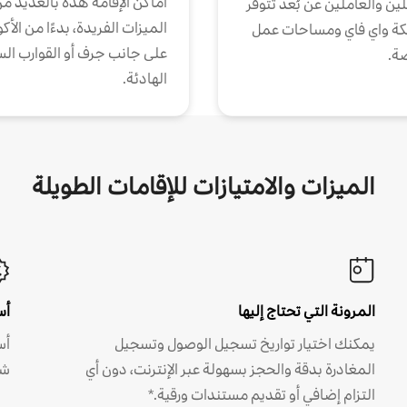
أماكن الإقامة هذه بالعديد م
ين والعاملين عن بُعد تتوفر
الميزات الفريدة، بدءًا من الأك
كة واي فاي ومساحات عمل
على جانب جرف أو القوارب الس
ة.
الهادئة.
الميزات والامتيازات للإقامات الطويلة
المرونة التي تحتاج إليها
أس
يمكنك اختيار تواريخ تسجيل الوصول وتسجيل
أس
المغادرة بدقة والحجز بسهولة عبر الإنترنت، دون أي
شه
التزام إضافي أو تقديم مستندات ورقية.*