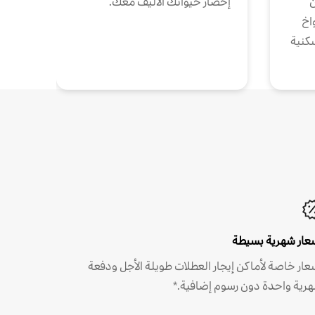
ن
إحضار حيوانك الأليف معك.
واخ
كنية
عار شهرية بسيطة
عار خاصة لأماكن إيجار العطلات طويلة الأجل ودفعة
رية واحدة دون رسوم إضافية.*