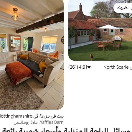
 الضيوف
 الضيوف
Nor
4.91 (261)
متوسط التقييم 4.91 من 5، 261 مراجعات
بيت في مزرعة في Nottinghamshire
Yaffles Barn. ملاذ رومانسي
وسائل الراحة المنزلية وأسعار شهرية رائعة