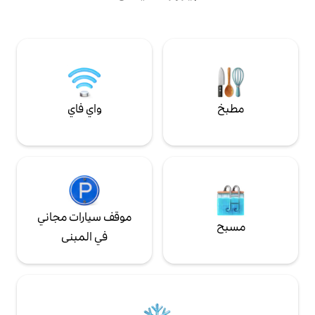
المجهز بالكامل حيث
انتعش مع الغطس البارد، أو استمتع بجلسة
 في الداخل أو في
ساونا خاصة بالأشعة تحت الحمراء (تتوفر ترقيات
ي أكثر ضواحي سيدني
صحية اختيارية). المضيفون قريبون إذا لزم الأمر.
ى مدار الساعة طوال أيام
إطلاق الساونا في منتصف مارس
ل المشفر بمفتاح
واي فاي
موقف سيارات مجاني
في المبنى