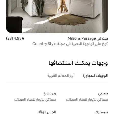
4.93 (28)
متوسط التقييم 4.93 من 5، 28 مراجعات
Country Sty
تكشافها
 المعالم القريبة
ولونغونغ
ت
مساكن للإيجار لقضاء العطلات
الجبال الزرقاء