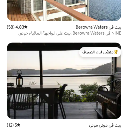
4.83 (58)
متوسط التقييم 4.83 من 5، 58 مراجعات
NINE في Berowra Waters، بيت على الواجهة المائية، حوض
لدى الضيوف
5 (12)
متوسط التقييم 5 من 5، 12 مراجعات