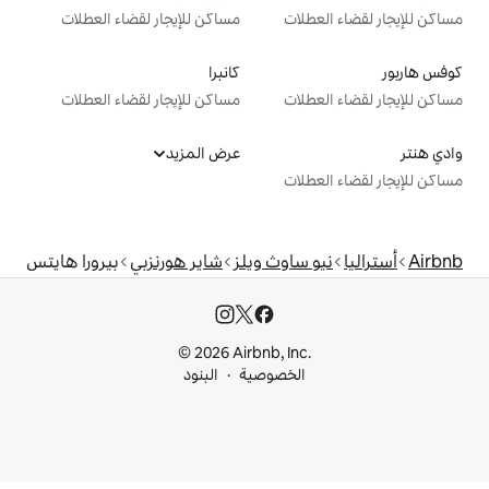
ت
مساكن للإيجار لقضاء العطلات
كانبرا
ت
مساكن للإيجار لقضاء العطلات
عرض المزيد
ت
اوث ويلز
شاير هورنزبي
بيرورا هايتس
© 2026 Airbnb, I
خصوصية
البنود