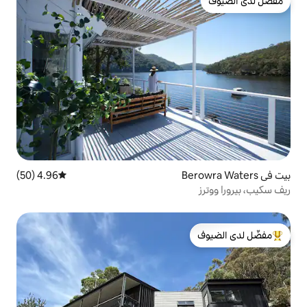
4.96 (50)
متوسط التقييم 4.96 من 5، 50 مراجعات
لدى الضيوف