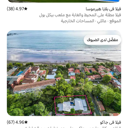
4.97 (38)
متوسط التقييم 4.97 من 5، 38 مراجعات
غابة مع ملعب بيكل بول
الخارجية
4.96 (67)
متوسط التقييم 4.96 من 5، 67 مراجعات