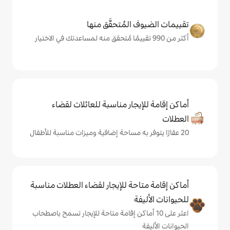
المُتحقَّق منها
يجار مناسبة للعائلات لقضاء
حة للإيجار لقضاء العطلات مناسبة
ة
ى 10 أماكن إقامة متاحة للإيجار تسمح باصطحاب