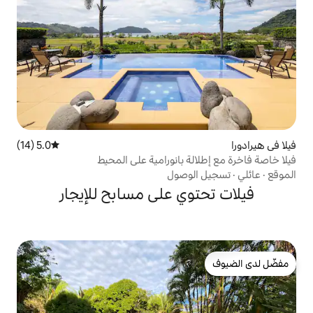
5.0 (14)
متوسط التقييم 5.0 من 5، 14 مراجعات
 بانورامية على المحيط
وصول
ي على مسابح للإيجار