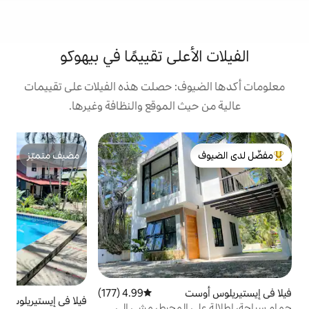
على تقييمًا في بيهوكو
ف: حصلت هذه الفيلات على تقييمات
 الموقع والنظافة وغيرها.
ف
مضيف متميّز
ف
لدى الضيوف
مضيف متميّز
و
م
و
ع
ا
ا
4.99 (177)
متوسط التقييم 4.99 من 5، 177 مراجعات
ه
فيلا في إيستيريلوس أوست
4.84 (177)
متوسط التقييم 4.84 من 5، 177 مراجعات
المحيط، مشي إلى
في