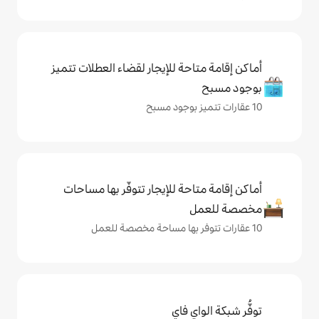
حة للإيجار لقضاء العطلات تتميز
حة للإيجار تتوفّر بها مساحات
ي فاي