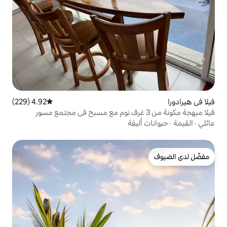
4.92 (229)
متوسط التقييم 4.92 من 5، 229 مراجعات
يفة