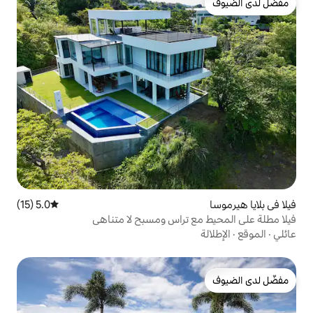
5.0 (15)
متوسط التقييم 5.0 من 5، 15 مراجعات
 تراس ومسبح لا متناهي