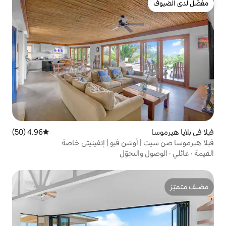
4.96 (50)
متوسط التقييم 4.96 من 5، 50 مراجعات
شن فيو | إنفينيتي خاصة
تجوّل