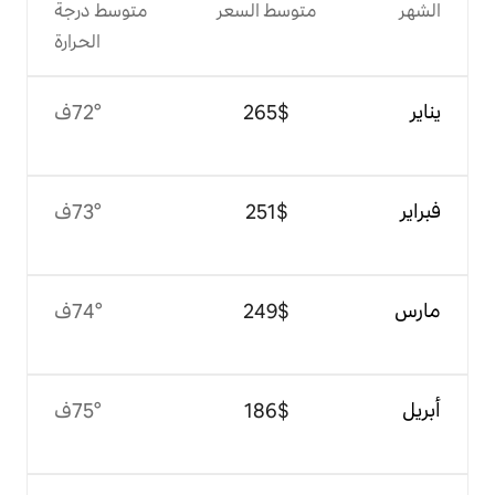
وسط السعر
متوسط درجة
الحرارة
$‏265
72°ف
$‏251
73°ف
$‏249
74°ف
$‏186
75°ف