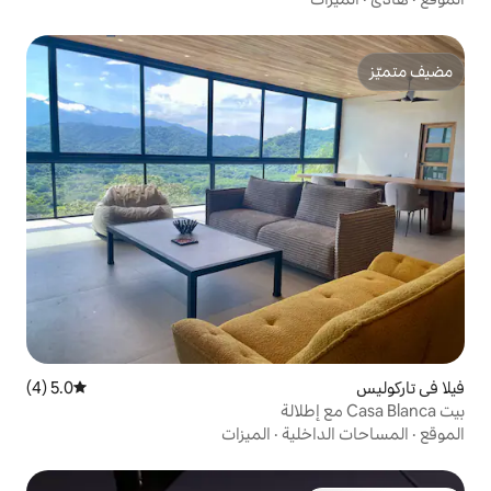
5.0 (4)
متوسط التقييم 5.0 من 5، 4 مراجعات
ية
·
الميزات