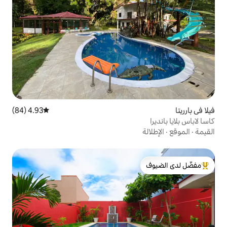
4.93 (84)
متوسط التقييم 4.93 من 5، 84 مراجعات
لدى الضيوف