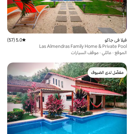
5.0 (57)
متوسط التقييم 5.0 من 5، 57 مراجعات
Las Almendras Famil
ارات