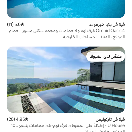
5.0 (11)
متوسط التقييم 5.0 من 5، 11 مراجعات
Orchid Oasis 4 غرف نوم و4 حمامات ومجمع سكني مسور - حمام
الخارجية
4.95 (20)
متوسط التقييم 4.95 من 5، 20 مراجعات
U House - إطلالة على المحيط 5 غرف نوم•5.5 حمامات يتسع لـ 10