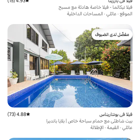
4.93 (15)
متوسط التقييم 4.93 من 5، 15 مراجعات
هادئة مع مسبح
الداخلية
4.88 (73)
متوسط التقييم 4.88 من 5، 73 مراجعات
خاص | بلايا بانديرا