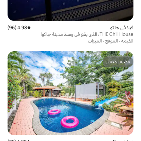
4.98 (96)
متوسط التقييم 4.98 من 5، 96 مراجعات