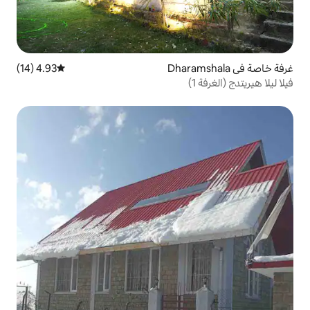
4.93 (14)
متوسط التقييم 4.93 من 5، 14 مراجعات