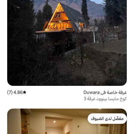
4.86 (7)
متوسط التقييم 4.86 من 5، 7 مراجعات