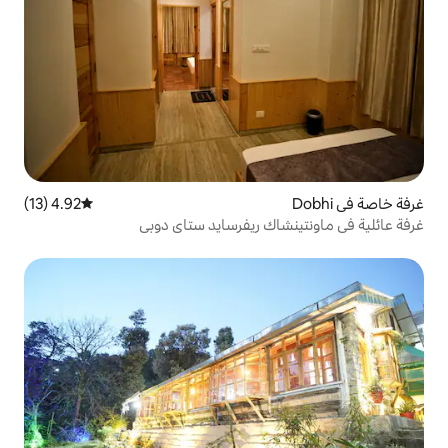
4.92 (13)
متوسط التقييم 4.92 من 5، 13 مراجعات
ك ريفرسايد ستاي دوبي