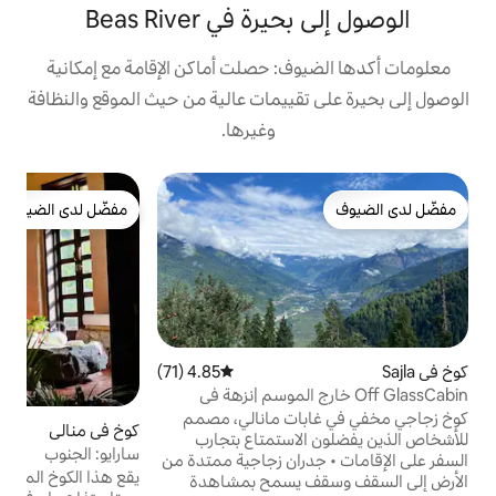
 في Beas River
ف: حصلت أماكن الإقامة مع إمكانية
قييمات عالية من حيث الموقع والنظافة
وغيرها.
شق
مفضّل لدى الضيوف
ش
مفضّل لدى الضيوف
م
4.85 (71)
متوسط التقييم 4.85 من 5، 71 مراجعات
Of خارج الموسم |نزهة في
اي
ت مانالي، مصمم
كوخ في منالي
5 (6)
متوسط التقييم 5 من 5، 
استمتاع بتجارب
سارايو: الجنوب
 الإقامات • جدران زجاجية ممتدة من
ب
يقع هذا الكوخ المصنوع يدويًا في سارايو داخل
 يسمح بمشاهدة