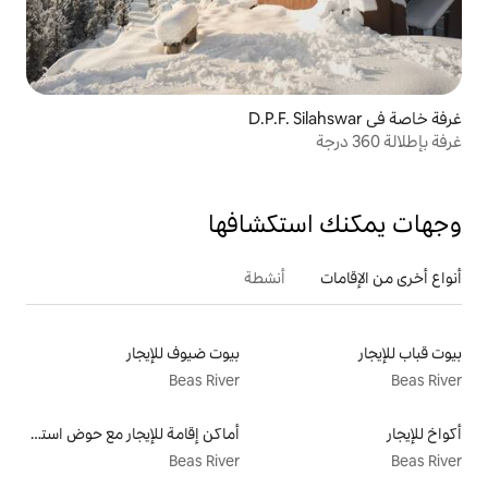
تكشافها
أنشطة
بيوت ضيوف للإيجار
Beas River
أماكن إقامة للإيجار مع حوض استحمام ساخن
Beas River