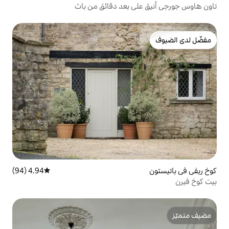
ى بعد دقائق من باث
4.94 (94)
متوسط التقييم 4.94 من 5، 94 مراجعات