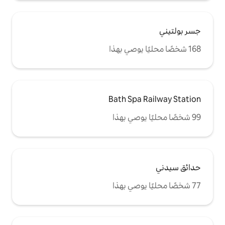
Bath Sp