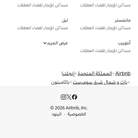
ت
مساكن للإيجار لقضاء العطلات
ليل
ت
مساكن للإيجار لقضاء العطلات
عرض المزيد
ت
دة
إنجلترا
مرست
باثامبتون
© 2026 Airbnb, I
خصوصية
البنود