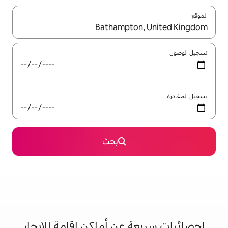
ل باستخدام السهمين لأعلى ولأسفل أو استكشف عن طريق اللمس أو السحب.
بحث
 عن أماكن إقامة للإيجار