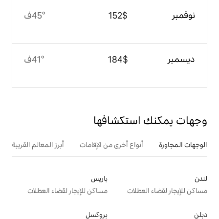
$‏152
45°ف
$‏184
41°ف
تكشافها
ع أخرى من الإقامات
أبرز المعالم القريبة
باريس
ت
مساكن للإيجار لقضاء العطلات
بروكسل