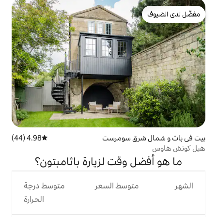
ق سومرست
4.98 (44)
متوسط التقييم 4.98 من 5، 44 مراجعات
وقت لزيارة باثامبتون؟
وسط السعر
متوسط درجة
الحرارة