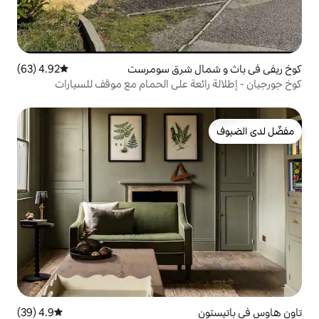
ل شرق سومرست
4.92 (63)
متوسط التقييم 4.92 من 5، 63 مراجعات
عة على الحمام مع موقف للسيارات
4.9 (39)
متوسط التقييم 4.9 من 5، 39 مراجعات