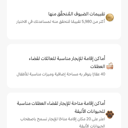
المُتحقَّق منها
يجار مناسبة للعائلات لقضاء
حة للإيجار لقضاء العطلات مناسبة
ة
ى 20 مكان إقامة متاحًا للإيجار تسمح باصطحاب