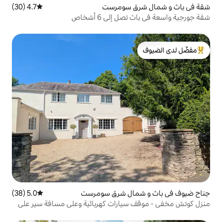
ق سومرست
4.7 (30)
متوسط التقييم 4.7 من 5، 30 مراجعات
إلى 6 أشخاص
لدى الضيوف
مال شرق سومرست
5.0 (38)
متوسط التقييم 5.0 من 5، 38 مراجعات
سيارات كهربائية وعلى مسافة سير على