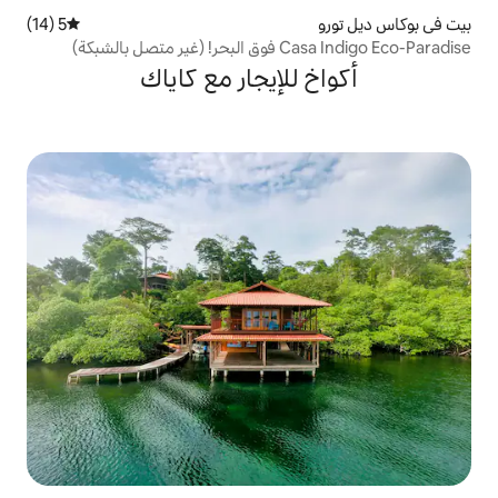
5 (14)
متوسط التقييم 5 من 5، 14 مراجعات
لشبكة)
للإيجار مع كاياك