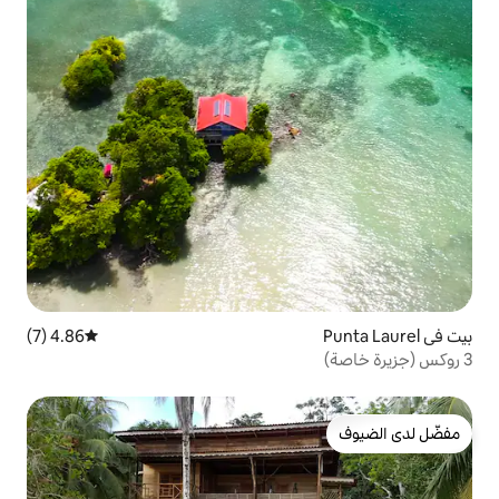
4.86 (7)
متوسط التقييم 4.86 من 5، 7 مراجعات