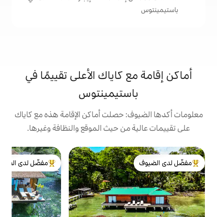
 كاياك الأعلى تقييمًا في
ستيمينتوس
: حصلت أماكن الإقامة هذه مع كاياك
من حيث الموقع والنظافة وغيرها.
كوخ
مفضّل لدى الضيوف
ك
لدى الضيوف
من أبرز البيوت المفضّلة لدى الضيوف
ت
ا
و
ت