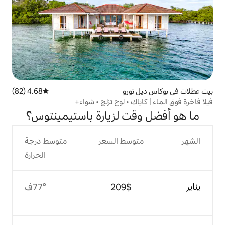
تورو
4.68 (82)
متوسط التقييم 4.68 من 5، 82 مراجعات
اك • لوح تزلج • شواء+
ت لزيارة باستيمينتوس؟
وسط السعر
متوسط درجة
الحرارة
$‏209
77°ف