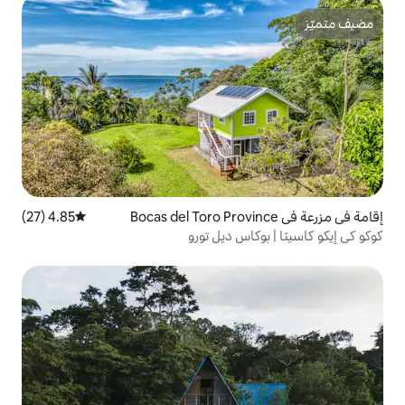
4.85 (27)
متوسط التقييم 4.85 من 5، 27 مراجعات
س ديل تورو