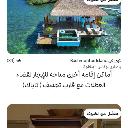
5 (34)
متوسط التقييم 5 من 5، 34 مراجعات
خرى متاحة للإيجار لقضاء
 قارب تجديف (كاياك)