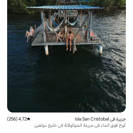
4.72 (256)
متوسط التقييم 4.72 من 5، 256 مراجعات
لشوكولاتة في خليج دولفين