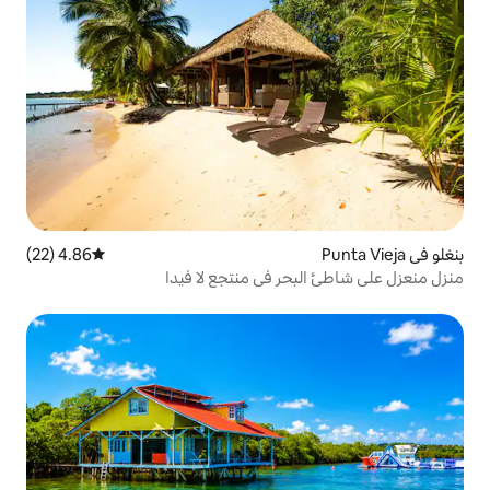
4.86 (22)
متوسط التقييم 4.86 من 5، 22 مراجعات
ر في منتجع لا فيدا