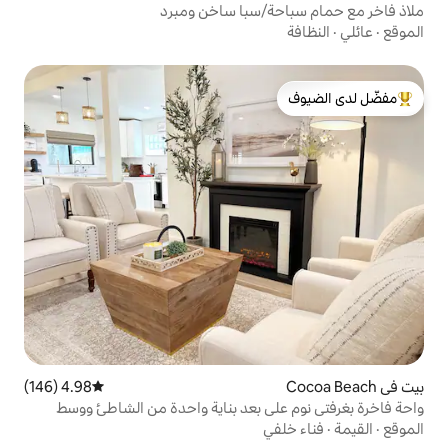
ة/سبا ساخن ومبرد
لدى الضيوف
4.98 (146)
متوسط التقييم 4.98 من 5، 146 مراجعات
ى بعد بناية واحدة من الشاطئ ووسط
ي