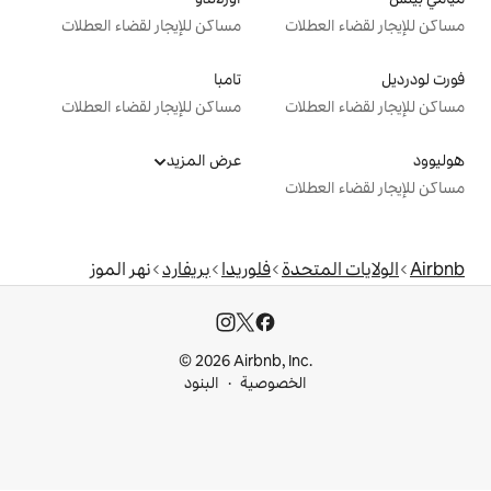
ت
مساكن للإيجار لقضاء العطلات
تامبا
ت
مساكن للإيجار لقضاء العطلات
عرض المزيد
ت
دة
فلوريدا
بريفارد
نهر الموز
© 2026 Airbnb, I
خصوصية
البنود