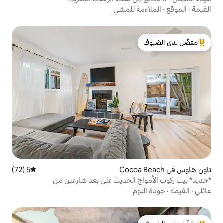
 للمشي
لدى الضيوف
5 (72)
متوسط التقييم 5 من 5، 72 مراجعات
 الحديث على بعد شارعين من