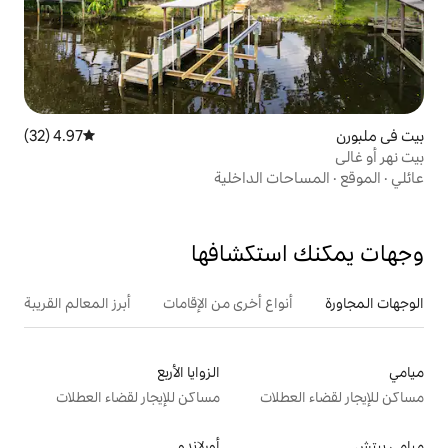
4.97 (32)
متوسط التقييم 4.97 من 5، 32 مراجعات
الداخلية
تكشافها
ع أخرى من الإقامات
أبرز المعالم القريبة
أنشطة
الزوايا الأربع
ت
مساكن للإيجار لقضاء العطلات
أورلاندو