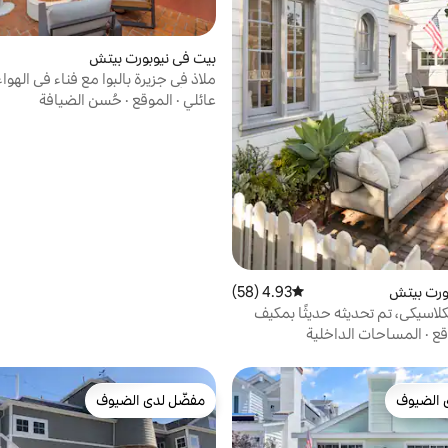
بيت في نيوبورت بيتش
ملاذ في جزيرة بالبوا مع فناء في الهوا
ومدفأة خارجية
عائلي
·
الموقع
·
حُسن الضيافة
ورت بيتش
4.93 (58)
متوسط التقييم 4.93 من 5، 58 مراجعات
لكلاسيكي، تم تحديثه حديثًا بمكيف
قع
·
المساحات الداخلية
 الضيوف
مفضّل لدى الضيوف
 الضيوف
مفضّل لدى الضيوف