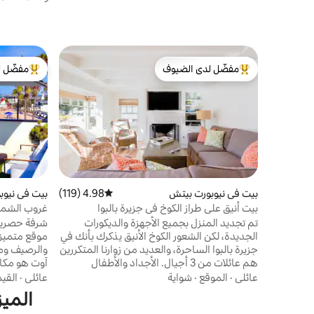
مفضّل لدى الضيوف
مفضّل ل
من أبرز البيوت المفضّلة لدى الضيوف
من أبرز ال
بيت في نيوبورت بيتش
4.98 (119)
متوسط التقييم 4.98 من 5، 119 مراجعات
بيت في نيوب
بيت أنيق على طراز الكوخ في جزيرة بالبوا
غروب الشمس
دقيقتان إلى
تم تجديد المنزل بجميع الأجهزة والديكورات
شرفة حصرية 
الجديدة، لكن الشعور الكوخ الأنيق يذكرك بأنك في
موقع متميز 
جزيرة بالبوا الساحرة، والعديد من زوارنا المتكررين
والرصيف ومر
هم عائلات من 3 أجيال. الأجداد والأطفال
آوت هو مكا
والأحفاد، الذين يحبون "غرفة التراندل" الخاصة
3 غرف نوم، 
عائلي
·
الموقع
·
شواية
عائلي
·
القي
بهم. الرمال والخليج على بعد خطوات فقط.
توفرها سوى أ
الميز
الدراجات، SUPs، قوارب الكاياك، كراسي الشاطئ،