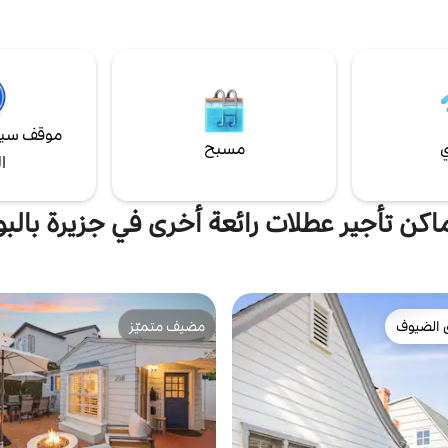
Ai. ارتشف النبيذ وشاهد القوارب الشراعية
وء غروب الشمس. ملاذ لا حاجة فيه
Easy" (بار خلال عصر الحظر) مع العد
إلى سيارة، مصمم للفخامة الهادئة. النقاط
الممثلين والموسيقيين والمغنين الم
إطلالة على الميناء من السطح ✓
الذين يرعون الموقع (جون واين وجي
ارد ✓ مرأب + سيارة كهربائية⚡ ✓
وهامفري بوغارت) على سبيل المثال لا
 سريران متوسطا الحجم ✓ تلفزيون
+ موسيقى + واي فاي سريع ✓ مدفأة
موقف سيا
ي
مسبح
ا
اكن تأجير عطلات رائعة أخرى في جزيرة بالبو
 الضيوف
مضيف متميّز
 الضيوف
مضيف متميّز