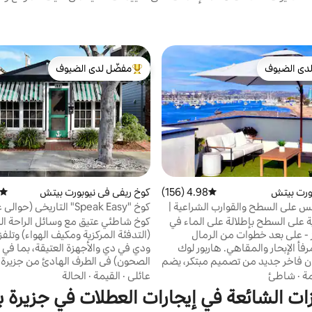
دى الضيوف
مفضّل لدى الضيوف
بيوت المفضّلة لدى الضيوف
من أبرز البيوت المفضّلة لدى الضيوف
ورت بيتش
4.98 (156)
متوسط التقييم 4.98 من 5، 156 مراجعات
كوخ ريفي في نيوبورت بيتش
متوسط
 على السطح والقوارب الشراعية |
كوخ "Speak Easy" التاريخي (حوالي عام 1923)
 الرمال · مكيف هواء
على السطح بإطلالة على الماء في
كوخ شاطئي عتيق مع وسائل الراحة ال
- على بعد خطوات من الرمال
(التدفئة المركزية ومكيف الهواء) وتلفز
فأ الإبحار والمقاهي. هاربور لوك
ودي في دي والأجهزة العتيقة، بما في
ن فاخر جديد من تصميم مبتكر، يضم
الصحون) في الطرف الهادئ من جزيرة با
ومكيف هواء نادر، وإطلالة خلابة لا
شارع تصطف على جانبيه الأشجار، وعل
مة
·
شاطئ
عائلي
·
القيمة
·
الحالة
ماكن قليلة للإيجار في نيوبورت.
خطوات من الشواطئ في ساوث بايفرو
ات الشائعة في إيجارات العطلات في جزيرة با
مفضّل لدى الضيوف ومن بين أفضل 1% على
بعد بنايتين من عبّارة جزيرة بالبوا وسو