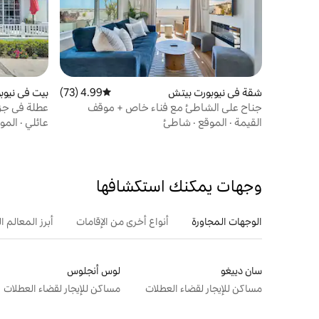
شقة في نيوبورت بيتش
4.99 (73)
متوسط التقييم 4.99 من 5، 73 مراجعات
بيت في نيوب
جناح على الشاطئ مع فناء خاص + موقف
عطلة في جزير
سيارات
القيمة
·
الموقع
·
شاطئ
عائلي
·
المو
وجهات يمكنك استكشافها
الوجهات المجاورة
أنواع أخرى من الإقامات
أبرز المعالم ال
سان دييغو
لوس أنجلوس
مساكن للإيجار لقضاء العطلات
مساكن للإيجار لقضاء العطلات