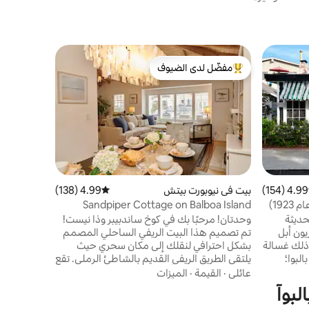
جناح ضيوف 
مفضّل لدى الضيوف
مفضّل 
قريب من ال
من أبرز البيوت المفضّلة لدى الضيوف
من أبرز ا
المدخنين!
تعال واستر
كوين وسرير 
لجميع احتيا
القيمة
·
الم
يحتوي الشار
قد تحتاجه أ
والمطاعم وا
4.99 (154)
 التقييم 4.99 من 5، 154 مراجعات
بيت في نيوبورت بيتش
4.99 (138)
متوسط التقييم 4.99 من 5، 138 مراجعات
الدراجات و
Sandpiper Cottage on Balboa Island
حديثة
وحدتان! مرحبًا بك في كوخ ساندبيبر وذا نيست!
اللذين يقدم
يون أبل
تم تصميم هذا البيت الريفي الساحلي المصمم
 ذلك غسالة
بشكل احترافي لنقلك إلى مكان سحري حيث
لبوا؛
يلتقي الطريق الريفي القديم بالشاطئ الرملي. تقع
ى بعد
المتاجر الساحلية الأنيقة ومحلات الحلوى التي
عائلي
·
القيمة
·
الميزات
نت؛ على
تبعث على الحنين إلى الماضي ومطاعم
لبوآ
ق الجزيرة.
المأكولات البحرية الطازجة على بعد شارعين فقط