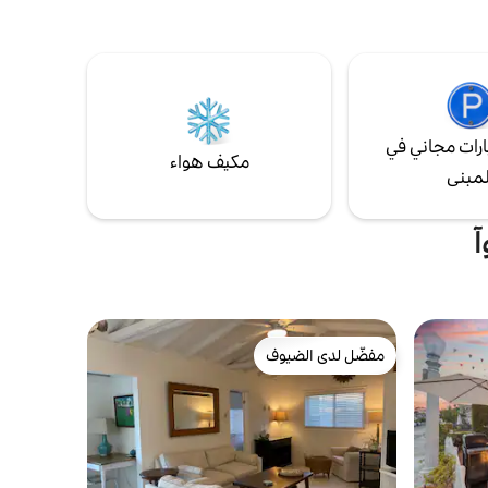
تم بناء الكوخ في عام 1923 وكان بمثابة "Speak
في شارع مارين. يحتوي هذا الكوخ المكون من
يد من
طابقين بالإضافة إلى الاستوديو المنفصل على
شهورين
جميع وسائل الراحة والكماليات الحديثة التي
مس كاغني
ستحتاجها لإبطاء وتقدير وقتك بعيدًا على الجزيرة.
 الحصر.
(SLP 13815 و13816)
رات مجاني في
مكيف هواء
لمبنى
آ
مفضّل لدى الضيوف
مفضّل لدى الضيوف