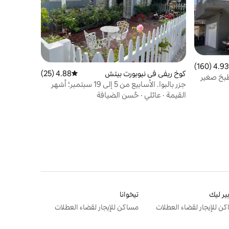
4.93 (160)
 التقييم 4.93 من 5، 160 مراجعات
كوخ ريفي في نيوبورت بيتش
4.88 (25)
متوسط التقييم 4.88 من 5، 25 مراجعات
جزر بالبوا. الأسابيع من 5 إلى 19 سبتمبر؛ أشهر
الشتاء خصم 35%-45%.
القيمة
·
عائلي
·
حُسن الضيافة
بير ليك
تيخوانا
ن للإيجار لقضاء العطلات
مساكن للإيجار لقضاء العطلات