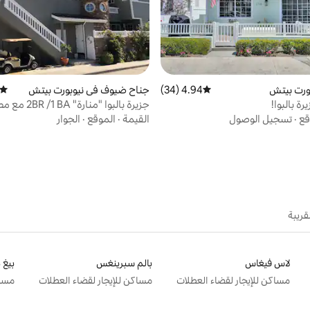
ورت بيتش
4.94 (34)
متوسط التقييم 4.94 من 5، 34 مراجعات
جناح ضيوف في نيوبورت بيتش
متوسط
ة بالبوا!
جزيرة بالبوا "منارة" 2BR /1 BA مع مطبخ صغير
قع
·
تسجيل الوصول
القيمة
·
الموقع
·
الجوار
قريبة
لاس فيغاس
بالم سبرينغس
بيغ 
مساكن للإيجار لقضاء العطلات
مساكن للإيجار لقضاء العطلات
مساك