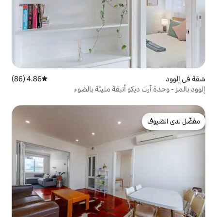
4.86 (86)
متوسط التقييم 4.86 من 5، 86 مراجعات
و أنيقة مليئة بالضوء