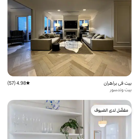
4.98 (57)
متوسط التقييم 4.98 من 5، 57 مراجعات