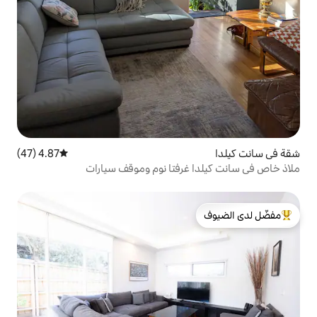
4.87 (47)
متوسط التقييم 4.87 من 5، 47 مراجعات
غرفتا نوم وموقف سيارات
لدى الضيوف