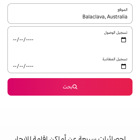
ل باستخدام السهمين لأعلى ولأسفل أو استكشف عن طريق اللمس أو السحب.
بحث
 عن أماكن إقامة للإيجار