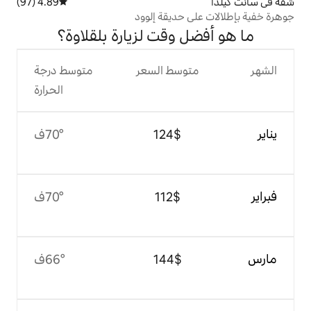
4.89 (97)
متوسط التقييم 4.89 من 5، 97 مراجعات
حديقة إلوود
 وقت لزيارة بلقلاوة؟
وسط السعر
متوسط درجة
الحرارة
$‏124
70°ف
$‏112
70°ف
$‏144
66°ف