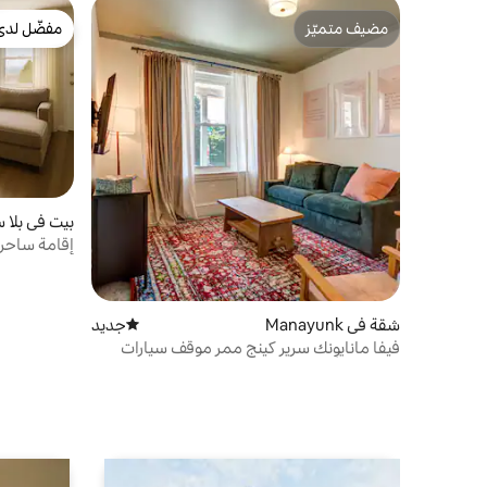
مضيف متميّز
مفضّل لدى
مضيف متميّز
مفضّل لدى
بيت في بلا 
إقامة ساحرة
بجوار المتا
شقة في Manayunk
جديد
مكان إقامة جديد
فيفا مانايونك سرير كينج ممر موقف سيارات
تتسع لـ 6 أشخاص