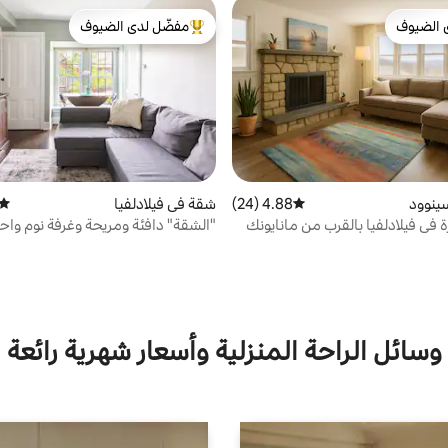
 الضيوف
مفضّل لدى الضيوف
 الضيوف
من أبرز البيوت المفضّلة لدى الضيوف
سينوود
4.88 (24)
متوسط التقييم 4.88 من 5، 24 مراجعات
شقة في فيلادلفيا
متوس
 في فيلادلفيا بالقرب من مانايونك
"الشقة" دافئة ومريحة وغرفة نوم وا
جر والمطاعم
وسائل الراحة المنزلية وأسعار شهرية رائعة