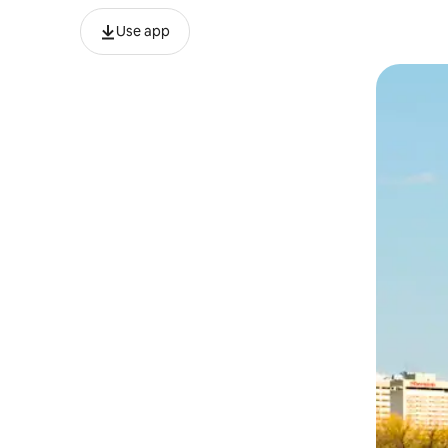
Use app