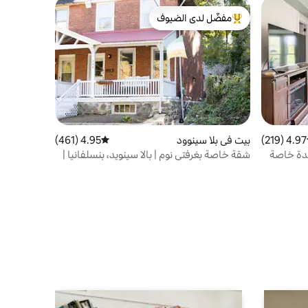
مفضّل لدى الضيوف
من أبرز البيوت المفضّلة لدى الضيوف
4.97 (219)
ط التقييم 4.97 من 5، 219 مراجعات
بيت في بلا سينوود
4.95 (461)
متوسط التقييم 4.95 من 5، 461 مراجعات
حدة خاصة
شقة خاصة بغرفتي نوم | بالا سينويد، بنسلفانيا |
موقف سيارات