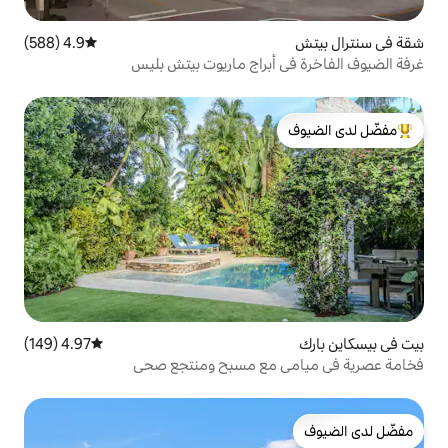
4.9 (588)
متوسط التقييم 4.9 من 5، 588 مراجعات
براج ماريوت بيتش بليس
لدى الضيوف
4.97 (149)
متوسط التقييم 4.97 من 5، 149 مراجعات
مع مسبح ومنتجع صحي