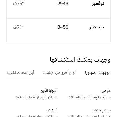
$‏294
75°ف
$‏345
71°ف
تكشافها
ع أخرى من الإقامات
أبرز المعالم القريبة
الزوايا الأربع
ت
مساكن للإيجار لقضاء العطلات
أورلاندو
ت
مساكن للإيجار لقضاء العطلات