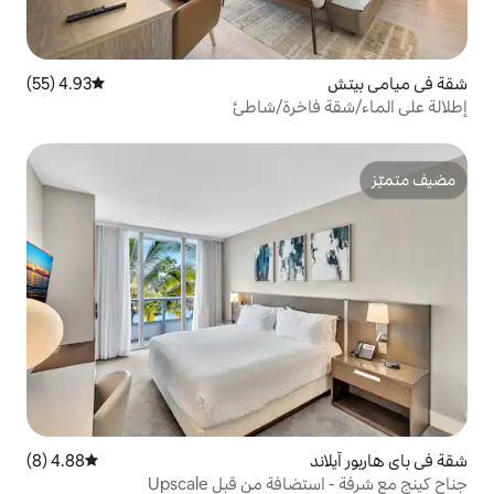
4.93 (55)
متوسط التقييم 4.93 من 5، 55 مراجعات
خرة/شاطئ
4.88 (8)
متوسط التقييم 4.88 من 5، 8 مراجعات
من قبل Upscale