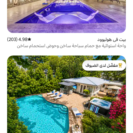
4.98 (203)
متوسط التقييم 4.98 من 5، 203 مراجعات
 سباحة ساخن وحوض استحمام ساخن
لدى الضيوف