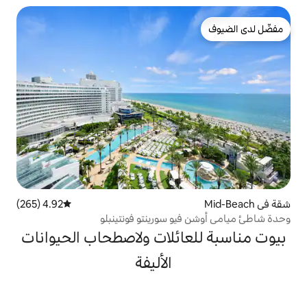
4.92 (265)
متوسط التقييم 4.92 من 5، 265 مراجعات
و سورينتو فونتينبلو
ائلات ولاصطحاب الحيوانات
الأليفة