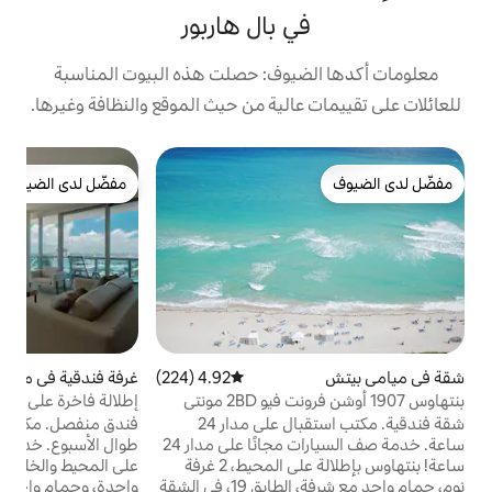
 بال هاربور
يوف: حصلت هذه البيوت المناسبة
الية من حيث الموقع والنظافة وغيرها.
ش
مفضّل لدى الضيوف
مفضّل لدى الضيوف
ر
م
م
و
م
ا
4.92 (224)
متوسط التقييم 4.92 من 5، 224 مراجعات
غرفة فندقية في ميامي بيتش
4.92 (354)
متوسط التقييم 4.92 من 5، 354 مراجعات
بنتهاوس 1907 أوشن فرونت فيو 2BD مونتي
إطلالة فاخرة على المحيط والخليج غرفة نوم
ا
واحدة في مونتي كارلو باركينج!
شقة فندقية. مكتب استقبال على مدار 24
فندق منفصل. مكتب استقبال على مدار الساعة
ساعة. خدمة صف السيارات مجانًا على مدار 24
طوال الأسبوع. خدمة ركن السيارات مجانًا. إطلالة
ساعة! بنتهاوس بإطلالة على المحيط، 2 غرفة
على المحيط والخليج مع شرفة، وغرفة نوم
لل
نوم، حمام واحد مع شرفة، الطابق 19، في الشقة
واحدة، وحمام واحد يقع في شقة فاخرة مطلة