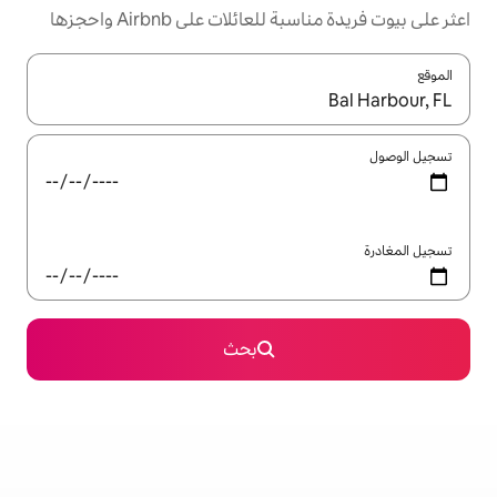
ئلات على Airbnb واحجزها
ل باستخدام السهمين لأعلى ولأسفل أو استكشف عن طريق اللمس أو السحب.
بحث