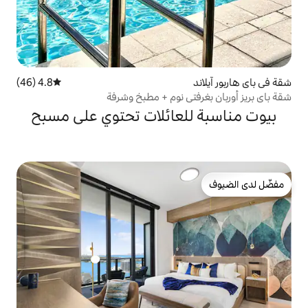
4.8 (46)
متوسط التقييم 4.8 من 5، 46 مراجعات
ي نوم + مطبخ وشرفة
لعائلات تحتوي على مسبح