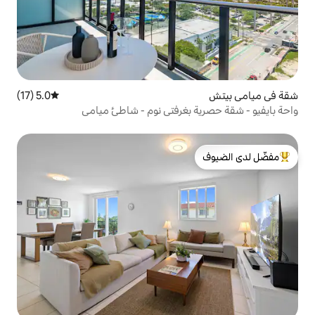
5.0 (17)
متوسط التقييم 5.0 من 5، 17 مراجعات
بغرفتي نوم - شاطئ ميامي
لدى الضيوف