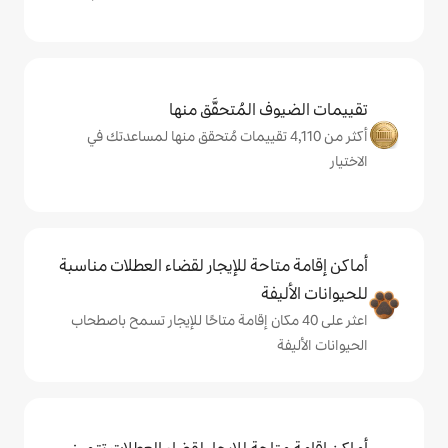
المُتحقَّق منها
 من 4,110 تقييمات مُتحقق منها لمساعدتك في
حة للإيجار لقضاء العطلات مناسبة
ة
ى 40 مكان إقامة متاحًا للإيجار تسمح باصطحاب