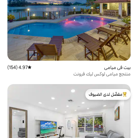
4.97 (154)
متوسط التقييم 4.97 من 5، 154 مراجعات
رونت
لدى الضيوف