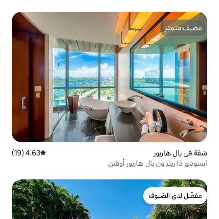
4.63 (19)
متوسط التقييم 4.63 من 5، 19 مراجعات
بور أوشن