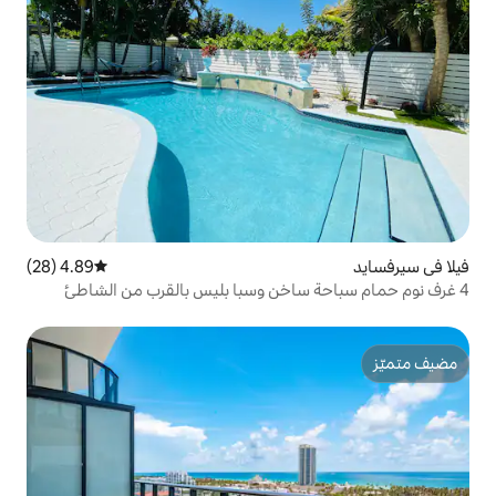
4.89 (28)
متوسط التقييم 4.89 من 5، 28 مراجعات