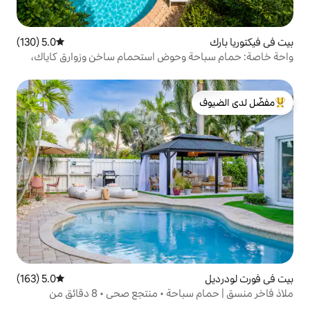
5.0 (130)
متوسط التقييم 5.0 من 5، 130 مراجعات
وحوض استحمام ساخن وزوارق كاياك،
لدى الضيوف
5.0 (163)
متوسط التقييم 5.0 من 5، 163 مراجعات
ملاذ فاخر منسق | حمام سباحة • منتجع صحي • 8 دقائق من