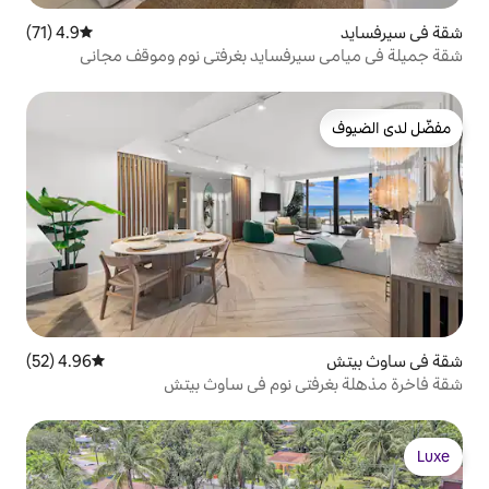
4.9 (71)
متوسط التقييم 4.9 من 5، 71 مراجعات
فسايد بغرفتي نوم وموقف مجاني
4.96 (52)
متوسط التقييم 4.96 من 5، 52 مراجعات
 نوم في ساوث بيتش