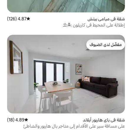
4.87 (126)
متوسط التقييم 4.87 من 5، 126 مراجعات
يلون 🏝⛱
4.89 (18)
متوسط التقييم 4.89 من 5، 18 مراجعات
م إلى متاجر بال هاربور والشاطئ