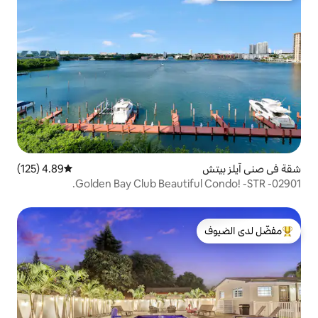
4.89 (125)
متوسط التقييم 4.89 من 5، 125 مراجعات
Golden Bay Club Beautif
لدى الضيوف