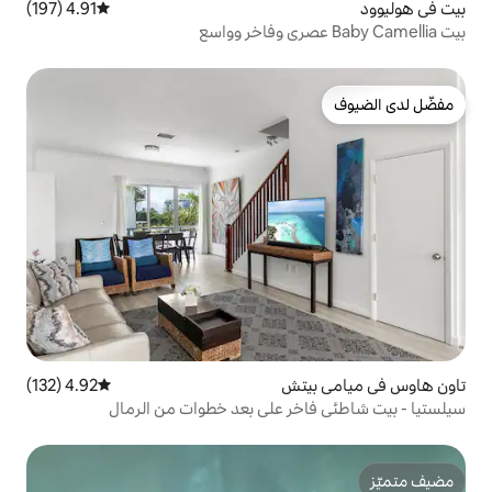
4.91 (197)
متوسط التقييم 4.91 من 5، 197 مراجعات
تش
4.92 (132)
متوسط التقييم 4.92 من 5، 132 مراجعات
ر على بعد خطوات من الرمال