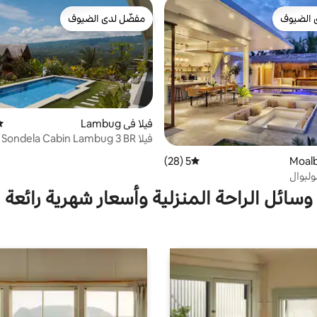
 الضيوف
مفضّل لدى الضيوف
 الضيوف
مفضّل لدى الضيوف
فيلا في Lambug
مت
فيلا Sondela Cabin Lambug 3 BR الحصرية
5 (28)
متوسط التقييم 5 من 5، 28 مراجعات
ولبوال
وسائل الراحة المنزلية وأسعار شهرية رائعة