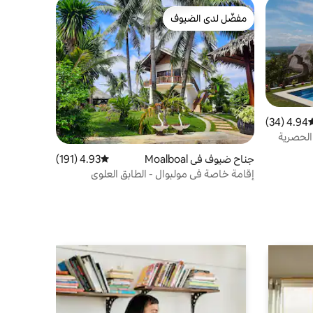
مفضّل لدى الضيوف
مفضّل لدى الضيوف
4.94 (34)
وسط التقييم 4.94 من 5، 34 مراجعات
جناح ضيوف في Moalboal
4.93 (191)
متوسط التقييم 4.93 من 5، 191 مراجعات
إقامة خاصة في مولبوال - الطابق العلوي