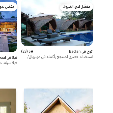
مفضّل لدى الضيوف
مفضّل لدى
مفضّل لدى الضيوف
مفضّل لدى
كوخ في Badian
5 (23)
متوسط التقييم 5 من 5، 23 مراجعات
استخدام حصري لمنتجع بأكمله في مولبوال/
فيلا في Moalboal
باديان
فيلا سيلانا م